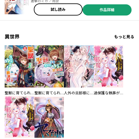
進撃のミカ ／雨宮
試し読み
作品詳細
異世界
もっと見る
聖獣に育てられた少年の異世界ゆるり放浪記～神様からもらったチート魔法で、仲間たちとスローライフを満喫中～
聖獣に育てられた少年の異世界ゆるり放浪記～神様からもらったチート魔法で、仲間たちとスローライフを満喫中～【分冊版】
人外の旦那様に娶られ毎晩ナカまで愛される…。アンソロジー
過保護な執事が私の婚活を邪魔してきます！ 分冊版