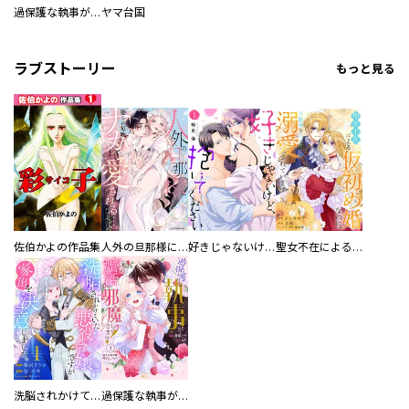
過保護な執事が私の婚活を邪魔してきます！
ヤマ台国
ラブストーリー
もっと見る
佐伯かよの作品集
人外の旦那様に娶られ毎晩ナカまで愛される…。アンソロジー
好きじゃないけど、抱いてください【電子単行本版／特典おまけ付き】
聖女不在による仮初め婚なのに、不器用な王太子に溺愛されています【電子単行本版／特典おまけ付き】
洗脳されかけていた悪役令嬢ですが家出を決意しました。【電子単行本版／特典おまけ付き】
過保護な執事が私の婚活を邪魔してきます！ 分冊版