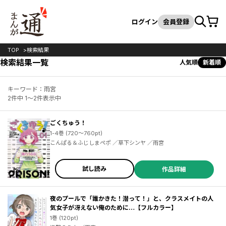
カート
検索
ログイン
会員登録
TOP
検索結果
検索結果一覧
人気順
新着順
キーワード：雨宮
2件中 1～2件表示中
ごくちゅう！
1-4巻 (720～760pt)
こんぱる＆ふじしまペポ ／草下シンヤ ／雨宮
試し読み
作品詳細
夜のプールで「誰かきた！潜って！」と、クラスメイトの人
気女子が冴えない俺のために…【フルカラー】
1巻 (120pt)