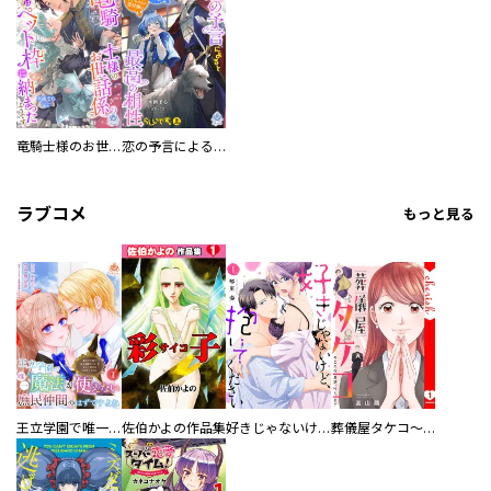
竜騎士様のお世話係あるいはペット枠に納まったようです
恋の予言によると騎士団長様とモフモフ好きなギルド受付嬢は最高の相性らしいです。
ラブコメ
もっと見る
王立学園で唯一魔法が使えない庶民仲間のはずですよね～実は王子様で私を溺愛しているなんて告白はやめてください～
佐伯かよの作品集
好きじゃないけど、抱いてください【電子単行本版／特典おまけ付き】
葬儀屋タケコ～あなたの最期、叶えます【電子単行本版】