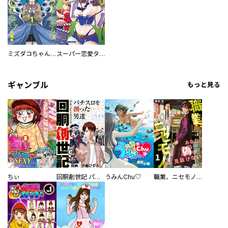
ミズダコちゃんからは逃げられない！
スーパー恋愛タイム！～現場でドＳな彼女は自宅でデレる～
ギャンブル
もっと見る
ちぃ
回胴創世記 パチスロを創った男達
うみんChu♡
職業、ニセモノ～あなたに偽は見抜けない【電子単行本版】