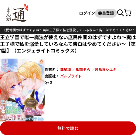
カート
検索
ログイン
会員登録
い庶民仲間のはずですよね～実は王子様で私を溺愛しているなんて告白はやめてください～
王立学園で唯一魔法が使えない庶民仲間のはずですよね～実は
王子様で私を溺愛しているなんて告白はやめてください～【第
1話】（エンジェライトコミックス）
作家名：
舞星凛
／
氷雨そら
／
浅島ヨシユキ
出版社：
パルプライド
ポイント
0
無料で読む