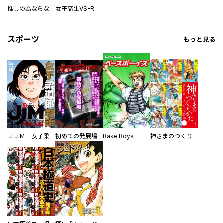
推しの為ならなんでもします！
女子高生VS-R
スポーツ
もっと見る
ＪＪＭ 女子柔道部物語 社会人編
初めての発展場 【白抜き修正版】
Base Boys 新装版
神さまのつくりかた。スーパー大合本