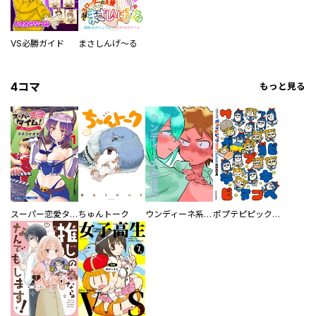
VS必勝ガイド
まさしんげ～る
4コマ
もっと見る
スーパー恋愛タイム！～現場でドＳな彼女は自宅でデレる～
ちゅんトーク
ウンディーネ系彼氏
ポプテピピック SEASON EIGHT