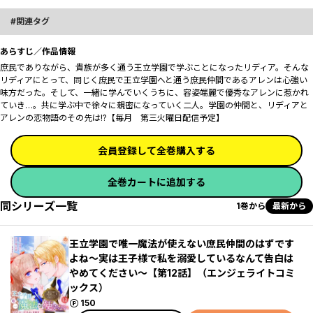
関連タグ
あらすじ／作品情報
庶民でありながら、貴族が多く通う王立学園で学ぶことになったリディア。そんな
リディアにとって、同じく庶民で王立学園へと通う庶民仲間であるアレンは心強い
味方だった。そして、一緒に学んでいくうちに、容姿端麗で優秀なアレンに惹かれ
ていき…。共に学ぶ中で徐々に親密になっていく二人。学園の仲間と、リディアと
アレンの恋物語のその先は!?【毎月 第三火曜日配信予定】
会員登録して全巻購入する
全巻カートに追加する
同シリーズ一覧
1巻から
最新から
王立学園で唯一魔法が使えない庶民仲間のはずです
よね～実は王子様で私を溺愛しているなんて告白は
やめてください～【第12話】（エンジェライトコミ
ックス）
ポイント
150