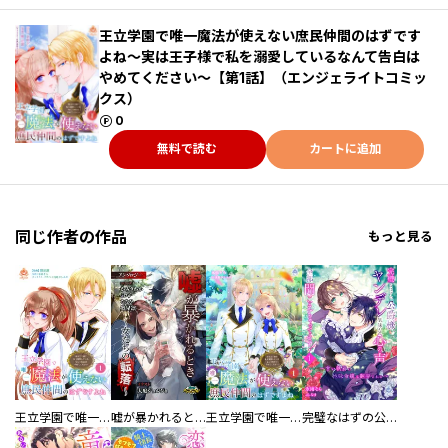
王立学園で唯一魔法が使えない庶民仲間のはずです
よね～実は王子様で私を溺愛しているなんて告白は
やめてください～【第1話】（エンジェライトコミッ
クス）
ポイント
0
無料で読む
カートに追加
同じ作者の作品
もっと見る
王立学園で唯一魔法が使えない庶民仲間のはずですよね～実は王子様で私を溺愛しているなんて告白はやめてください～【合本版】
嘘が暴かれるとき～女たちの転落～アンソロジー
王立学園で唯一魔法が使えない庶民仲間のはずですよね～実は王子様で私を溺愛しているなんて告白はやめてください～
完璧なはずの公爵様、ヤンデレ気味な心の声全部聞こえちゃってます！～甘い執着に地味令嬢は翻弄される～