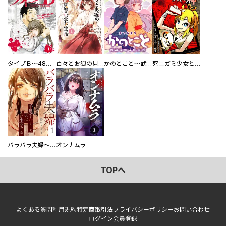
タイプＢ～48時間後、致死率100％～【単話】
百々とお狐の見習い巫女生活【単行本版】
かのとこと～武蔵花町怪話譚～ 【連載版】
死ニガミ少女とスマホ神
バラバラ夫婦～手足をなくした夫はまだ生きてる
オンナムラ
TOPへ
よくある質問
利用規約
特定商取引法
プライバシーポリシー
お問い合わせ
ログイン
会員登録