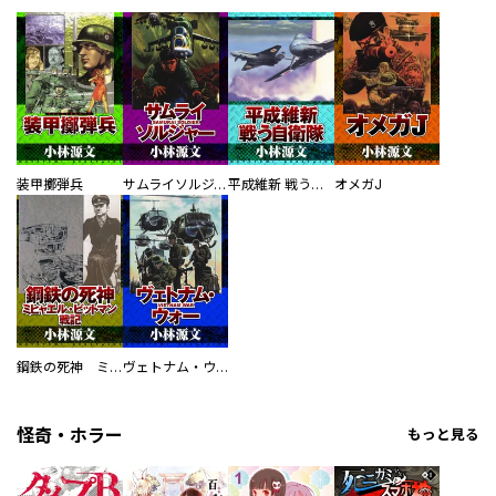
装甲擲弾兵
サムライソルジャー SAMURAI SOLDIER
平成維新 戦う自衛隊
オメガJ
鋼鉄の死神 ミヒャエル・ビットマン戦記
ヴェトナム・ウォー VIETNAM WAR
怪奇・ホラー
もっと見る