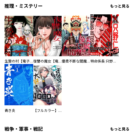
推理・ミステリー
もっと見る
生贄の村【電子単行本版】
復讐の魔女【電子単行本版】
優柔不断な閻魔さま
特命係長 只野仁ファイナル 愛蔵版
青き炎
【フルカラー】さよなら、私の大好きな１０００人のキミ。
戦争・軍事・戦記
もっと見る