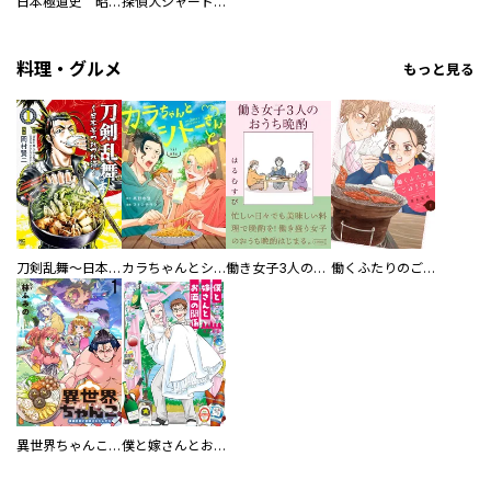
日本極道史 昭和編 スーパー大合本
探偵犬シャードック（新装版）
料理・グルメ
もっと見る
刀剣乱舞～日本号つれづれ酒～
カラちゃんとシトーさんと、 【分冊版】
働き女子3人のおうち晩酌
働くふたりのごほうび飯
異世界ちゃんこ～横綱目前に召喚されたんだが～ 【連載版】
僕と嫁さんとお酒の関係