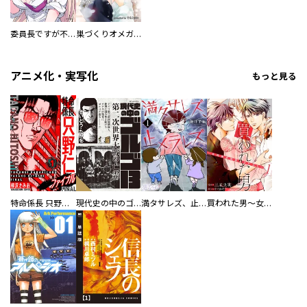
委員長ですが不良になるほど恋してます！
巣づくりオメガバース
アニメ化・実写化
もっと見る
特命係長 只野仁ファイナル 愛蔵版
現代史の中のゴルゴ13
満タサレズ、止メラレズ
買われた男～女性限定快感セラピスト～【描き下ろしおまけ付き特装版】