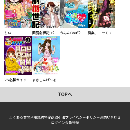
ちぃ
回胴創世記 パチスロを創った男達
うみんChu♡
職業、ニセモノ～あなたに偽は見抜けない【電子単行本版】
VS必勝ガイド
まさしんげ～る
TOPへ
よくある質問
利用規約
特定商取引法
プライバシーポリシー
お問い合わせ
ログイン
会員登録