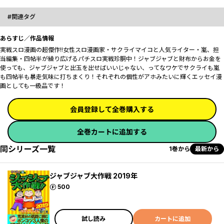
関連タグ
あらすじ／作品情報
実戦スロ漫画の超傑作!!女性スロ漫画家・サクライマイコと人気ライター・嵐、担
当編集・四帖半が繰り広げるパチスロ実戦珍胴中！ジャブジャブと財布からお金を
使っても、ジャブジャブと出玉を出せばいいじゃない、ってなワケでサクライも嵐
も四帖半も暴走気味に打ちまくり！それぞれの個性がアホみたいに輝くエッセイ漫
画としても一級品です！
会員登録して全巻購入する
全巻カートに追加する
同シリーズ一覧
1巻から
最新から
ジャブジャブ大作戦 2019年
ポイント
500
試し読み
カートに追加