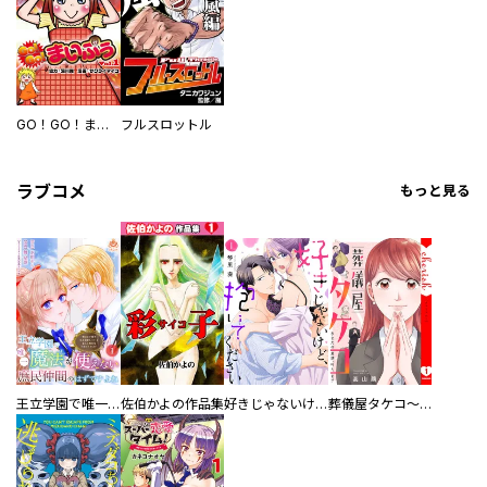
GO！GO！まいぷぅ
フルスロットル
ラブコメ
もっと見る
王立学園で唯一魔法が使えない庶民仲間のはずですよね～実は王子様で私を溺愛しているなんて告白はやめてください～
佐伯かよの作品集
好きじゃないけど、抱いてください【電子単行本版／特典おまけ付き】
葬儀屋タケコ～あなたの最期、叶えます【電子単行本版】