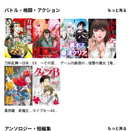
バトル・格闘・アクション
もっと見る
刀剣乱舞～日本号つれづれ酒～
EX ～その賞金稼ぎは、世界の出口を探す～【単行本版】
ゲーム内最強の『裏ボス』に転生したので、主人公の代わりに最速クリアを目指します！【電子単行本版】
復讐の魔女【電子単行本版】
異修羅 新魔王戦争
タイプＢ～48時間後、致死率100％～【単話】
アンソロジー・短編集
もっと見る