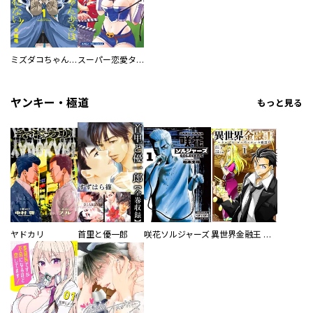
ミズダコちゃんからは逃げられない！
スーパー恋愛タイム！～現場でドＳな彼女は自宅でデレる～
ヤンキー・極道
もっと見る
ヤドカリ
首里と優一郎
咲花ソルジャーズ
異世界金融王 ～クローネ・ゴルディオンの覇道～