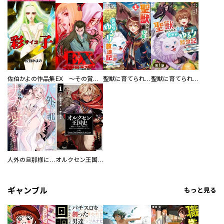
佐伯かよの作品集
EX ～その賞金稼ぎは、世界の出口を探す～【単行本版】
聖獣に育てられた少年の異世界ゆるり放浪記～神様からもらったチート魔法で、仲間たちとスローライフを満喫中～
聖獣に育てられた少年の異世界ゆるり放浪記～神様からもらったチート魔法で、仲間たちとスローライフを満喫中～【分冊版】
人外の旦那様に娶られ毎晩ナカまで愛される…。アンソロジー
オルクセン王国史
ギャンブル
もっと見る