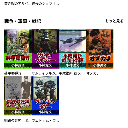
蒼き鋼のアルペジオ
信長のシェフ【単話版】
戦争・軍事・戦記
もっと見る
装甲擲弾兵
サムライソルジャー SAMURAI SOLDIER
平成維新 戦う自衛隊
オメガJ
鋼鉄の死神 ミヒャエル・ビットマン戦記
ヴェトナム・ウォー VIETNAM WAR