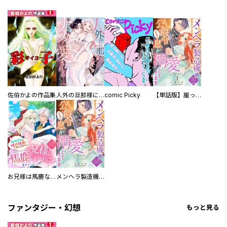
佐伯かよの作品集
人外の旦那様に娶られ毎晩ナカまで愛される…。アンソロジー
comic Picky
【単話版】崖っぷち令嬢ですが、意地と策略で幸せになります！シリーズ
お兄様は馬鹿なんですか？～地味王女は婚約破棄に巻き込まれる～
メンヘラ製造機の公爵令息（過保護）が溺愛してきます
ファンタジー・幻想
もっと見る