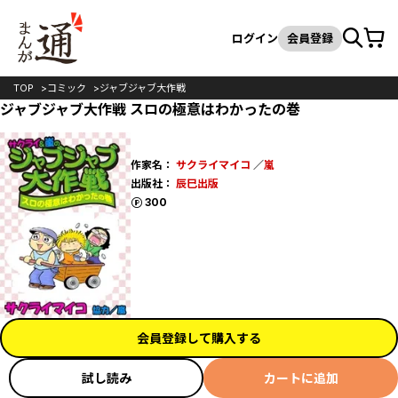
カート
検索
ログイン
会員登録
TOP
コミック
ジャブジャブ大作戦
ジャブジャブ大作戦 スロの極意はわかったの巻
作家名：
サクライマイコ
／
嵐
出版社：
辰巳出版
ポイント
300
会員登録して購入する
試し読み
カートに追加