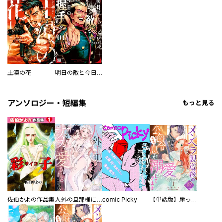
土漠の花
明日の敵と今日の握手を【電子単行本】
アンソロジー・短編集
もっと見る
佐伯かよの作品集
人外の旦那様に娶られ毎晩ナカまで愛される…。アンソロジー
comic Picky
【単話版】崖っぷち令嬢ですが、意地と策略で幸せになります！シリーズ