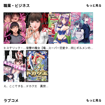
職業・ビジネス
もっと見る
ヒステリック・ハーレム～搾られる男と堕ちる女～【電子単行本版】
復讐の魔女【電子単行本版】
スーパー恋愛タイム！～現場でドＳな彼女は自宅でデレる～
同じギルメンの声が好き
え、ここでするの？ アイドルのファンが知らない日常
ドカクエ 異世界ドカコッククエスト
ラブコメ
もっと見る