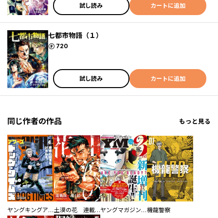
試し読み
カートに追加
七都市物語（１）
ポイント
720
試し読み
カートに追加
同じ作者の作品
もっと見る
ヤングキングアワーズ
土漠の花 連載版
ヤングマガジン サード
機龍警察