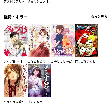
蒼き鋼のアルペジオ
信長のシェフ【単話版】
怪奇・ホラー
もっと見る
タイプＢ～48時間後、致死率100％～【単話】
百々とお狐の見習い巫女生活【単行本版】
かのとこと～武蔵花町怪話譚～ 【連載版】
死ニガミ少女とスマホ神
バラバラ夫婦～手足をなくした夫はまだ生きてる
オンナムラ