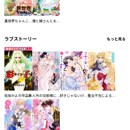
異世界ちゃんこ～横綱目前に召喚されたんだが～ 【連載版】
僕と嫁さんとお酒の関係
ラブストーリー
もっと見る
佐伯かよの作品集
人外の旦那様に娶られ毎晩ナカまで愛される…。アンソロジー
好きじゃないけど、抱いてください【電子単行本版／特典おまけ付き】
聖女不在による仮初め婚なのに、不器用な王太子に溺愛されています【電子単行本版／特典おまけ付き】