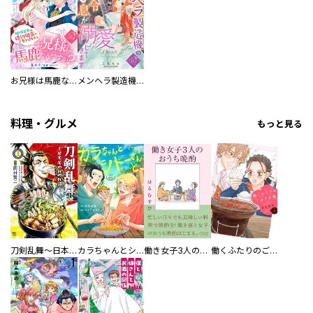
お兄様は馬鹿なんですか？～地味王女は婚約破棄に巻き込まれる～
メンヘラ製造機の公爵令息（過保護）が溺愛してきます
料理・グルメ
もっと見る
刀剣乱舞～日本号つれづれ酒～
カラちゃんとシトーさんと、 【分冊版】
働き女子3人のおうち晩酌
働くふたりのごほうび飯