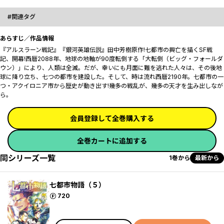
関連タグ
あらすじ／作品情報
『アルスラーン戦記』『銀河英雄伝説』田中芳樹原作!七都市の興亡を描くSF戦
記、開幕!西暦2088年、地球の地軸が90度転倒する「大転倒（ビッグ・フォールダ
ウン）」により、人類は全滅。だが、幸いにも月面に難を逃れた人々は、その後地
球に降り立ち、七つの都市を建設した。そして、時は流れ西暦2190年。七都市の一
つ・アクイロニア市から歴史が動き出す!幾多の戦乱が、幾多の天才を生み出しなが
ら―――。
会員登録して全巻購入する
全巻カートに追加する
同シリーズ一覧
1巻から
最新から
七都市物語（５）
ポイント
720