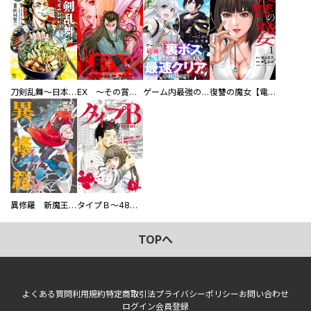
刀剣乱舞～日本号つれづれ酒～
EX ～その賞金稼ぎは、世界の出口を探す～【単行本版】
ゲーム内最強の『裏ボス』に転生したので、主人公の代わりに最速クリアを目指します！【電子単行本版】
復讐の魔女【電子単行本版】
異修羅 新魔王戦争
タイプＢ～48時間後、致死率100％～【単話】
TOPへ
よくある質問
利用規約
特定商取引法
プライバシーポリシー
お問い合わせ
ログイン
会員登録