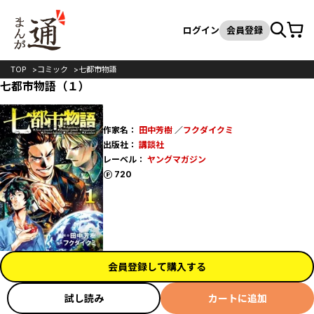
カート
検索
ログイン
会員登録
TOP
コミック
七都市物語
七都市物語（１）
作家名：
田中芳樹
／
フクダイクミ
出版社：
講談社
レーベル：
ヤングマガジン
ポイント
720
会員登録して購入する
試し読み
カートに追加