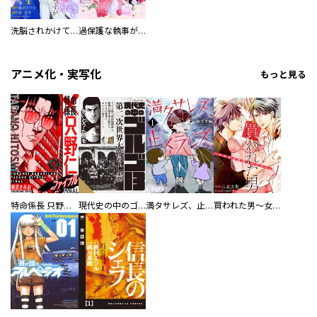
洗脳されかけていた悪役令嬢ですが家出を決意しました。【電子単行本版／特典おまけ付き】
過保護な執事が私の婚活を邪魔してきます！ 分冊版
アニメ化・実写化
もっと見る
特命係長 只野仁ファイナル 愛蔵版
現代史の中のゴルゴ13
満タサレズ、止メラレズ
買われた男～女性限定快感セラピスト～【描き下ろしおまけ付き特装版】