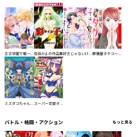
王立学園で唯一魔法が使えない庶民仲間のはずですよね～実は王子様で私を溺愛しているなんて告白はやめてください～
佐伯かよの作品集
好きじゃないけど、抱いてください【電子単行本版／特典おまけ付き】
葬儀屋タケコ～あなたの最期、叶えます【電子単行本版】
ミズダコちゃんからは逃げられない！
スーパー恋愛タイム！～現場でドＳな彼女は自宅でデレる～
バトル・格闘・アクション
もっと見る