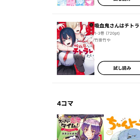
吸血鬼さんはチトラ
1-3巻 (720pt)
竹掛竹や
試し読み
4コマ