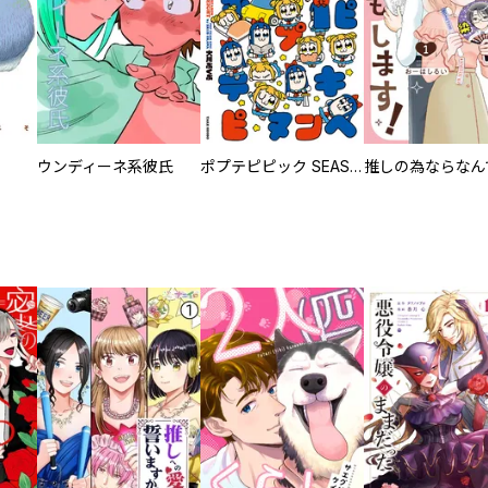
ウンディーネ系彼氏
ポプテピピック SEASON EIGHT