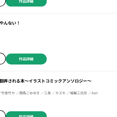
作品詳細
やんない！
作品詳細
翻弄される本～イラストコミックアンソロジー～
澤田コウ ／御家かえる ／竹掛竹や ／西馬ごめゆき ／三条 ／カズキ ／城輪三日月 ／Ash
作品詳細