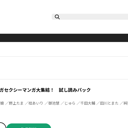
ガセクシーマンガ大集結！ 試し読みパック
ック木蓮 ／郊外の某 ／植野メグル ／Ｇｉｎｏ０８０８ ／ムラタコウジ ／竹掛竹や ／今井ユウ