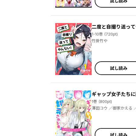
試し読み
二度と自撮り送って
1-10巻 (720pt)
竹掛竹や
試し読み
ギャップ女子たちに
1巻 (800pt)
試し読み