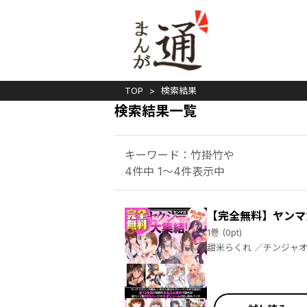
TOP
検索結果
検索結果一覧
キーワード：竹掛竹や
4件中 1～4件表示中
【完全無料】ヤンマ
1巻 (0pt)
甜米らくれ ／チンジャオ娘 ／野上たま ／桂あいり ／御池慧 ／じゅら ／千田大輔 ／田川とまた ／純猥談編集部 ／ジブロー ／脇道それる ／ブラ