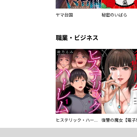
ヤマ台国
秘密のいばら
職業・ビジネス
ヒステリック・ハーレム～搾られる男と堕ちる女～【電子単行本版】