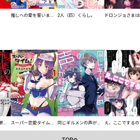
推しへの愛を誓いますか？～アラサー女子、推しは逃げぬが人生逃げる～
2人（匹）くらし。
復讐の魔女【電子単行本版】
スーパー恋愛タイム！～現場でドＳな彼女は自宅でデレる～
同じギルメンの声が好き
TOPへ