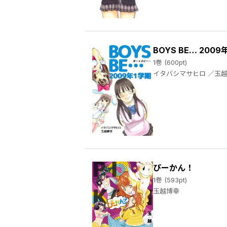
BOYS BE… 2009
1巻 (600pt)
イタバシマサヒロ
ぴーかん！
1巻 (593pt)
玉越博幸