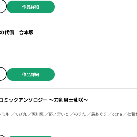
作品詳細
の代償 合本版
作品詳細
E- コミックアンソロジー ～刀剣男士乱咲～
屋つぐみ ／永緒ウカ ／望月和臣 ／ももたん ／森川侑 ／わらなべ ／玉越博幸