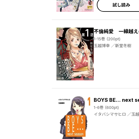
試し読み
不倫純愛 一線越え
1-15巻 (200pt)
玉越博幸 ／新堂冬樹
BOYS BE… next s
1-6巻 (600pt)
イタバシマサヒロ