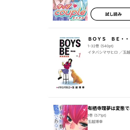
試し読み
ＢＯＹＳ ＢＥ・・
1-32巻 (540pt)
イタバシマサヒロ
有栖寺理夢は変態で
1巻 (571pt)
玉越博幸