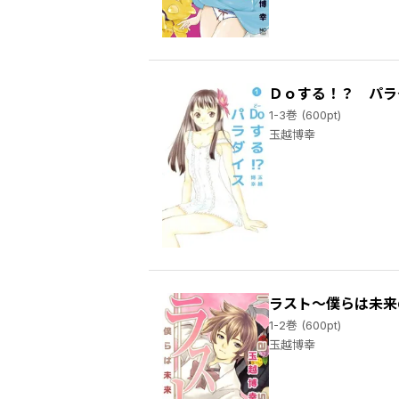
Ｄｏする！？ パラ
1-3巻 (600pt)
玉越博幸
ラスト～僕らは未来
1-2巻 (600pt)
玉越博幸