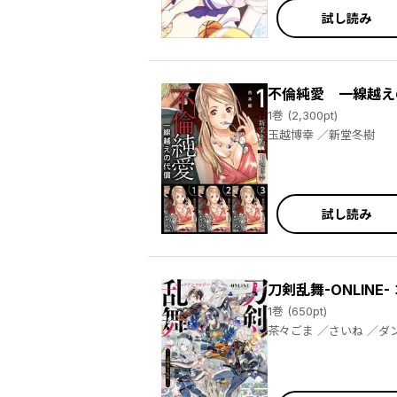
試し読み
不倫純愛 一線越え
1巻 (2,300pt)
玉越博幸 ／新堂冬樹
試し読み
刀剣乱舞-ONLIN
1巻 (650pt)
茶々ごま ／さいね ／ダンミル ／てび丸 ／泥川恵 ／野ノ宮いと ／のりた ／馬あぐり ／ocha ／杜若わか ／桂イチホ ／喜来ユウ ／九暮華麗 ／十