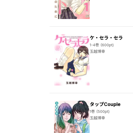
ケ・セラ・セラ
1-4巻 (600pt)
玉越博幸
タップCouple
1巻 (500pt)
玉越博幸