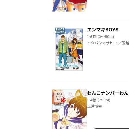
エンマキBOYS
1-6巻 (0～50pt)
イタバシマサヒロ
わんこナンバーわん
1-4巻 (750pt)
玉越博幸