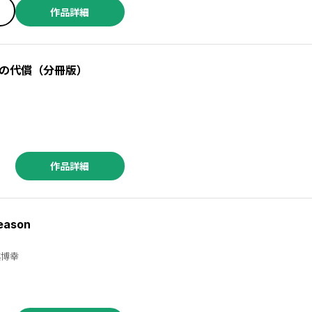
作品詳細
の代償（分冊版）
作品詳細
eason
 ／玉越博幸