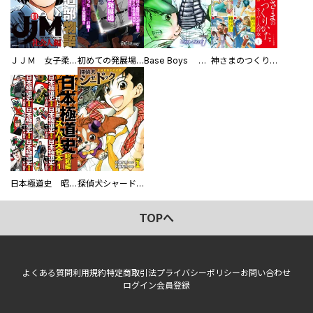
ＪＪＭ 女子柔道部物語 社会人編
初めての発展場 【白抜き修正版】
Base Boys 新装版
神さまのつくりかた。スーパー大合本
日本極道史 昭和編 スーパー大合本
探偵犬シャードック（新装版）
TOPへ
よくある質問
利用規約
特定商取引法
プライバシーポリシー
お問い合わせ
ログイン
会員登録