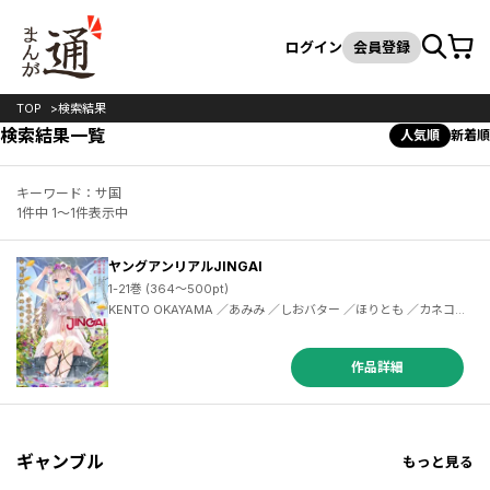
カート
検索
ログイン
会員登録
TOP
検索結果
検索結果一覧
人気順
新着順
キーワード：サ国
1件中 1～1件表示中
ヤングアンリアルJINGAI
1-21巻 (364～500pt)
KENTO OKAYAMA ／あみみ ／しおバター ／ほりとも ／カネコナオヤ ／まさma ／丸井シロ ／KENTO OKAYAMA ／usachanGET ／溝鼠ギャン ／てるを ／あまがえる ／あみみ ／木材石材 ／おきつぐ ／あんのあーの ／うまくち醤油 ／羅ぶい ／溝鼠ギャ ／まさma ／くりから ／白金宵 ／こぐまのジョーイ ／KENTOOKAYAMA ／ゐおり ／こーやふ ／幸灯 ／ぜいよん ／ねこめたる ／れいなま ／らくじん ／KENTO OKAYAMA ／ディメトロ ／ヤマアラシ ／丸井シロ ／まさma ／溝鼠ギャン ／内藤キララ ／鱈 ／梅原うめ
作品詳細
ギャンブル
もっと見る