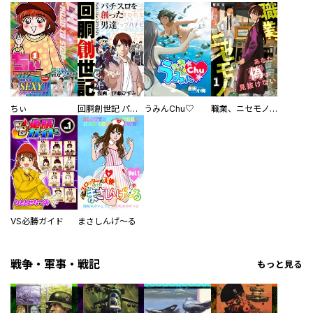
ちぃ
回胴創世記 パチスロを創った男達
うみんChu♡
職業、ニセモノ～あなたに偽は見抜けない【電子単行本版】
VS必勝ガイド
まさしんげ～る
戦争・軍事・戦記
もっと見る