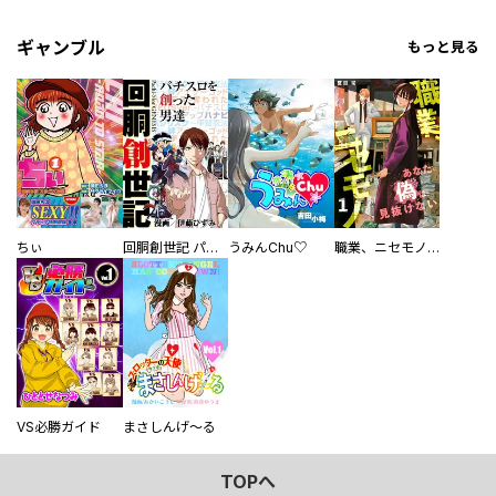
ギャンブル
もっと見る
ちぃ
回胴創世記 パチスロを創った男達
うみんChu♡
職業、ニセモノ～あなたに偽は見抜けない【電子単行本版】
VS必勝ガイド
まさしんげ～る
TOPへ