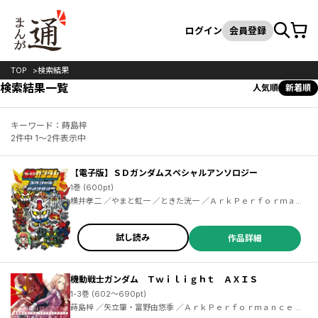
カート
検索
ログイン
会員登録
TOP
検索結果
検索結果一覧
人気順
新着順
キーワード：蒔島梓
2件中 1～2件表示中
【電子版】ＳＤガンダムスペシャルアンソロジー
1巻 (600pt)
横井孝二 ／やまと虹一 ／ときた洸一 ／ＡｒｋＰｅｒｆｏｒｍａｎ
ｃｅ ／今井神 ／大童澄瞳 ／岡本倫 ／貞松龍壱 ／高田裕三 ／武井
宏之 ／天神英貴 ／蒔島梓 ／皆川亮二 ／森本がーにゃ
試し読み
作品詳細
機動戦士ガンダム Ｔｗｉｌｉｇｈｔ ＡＸＩＳ
1-3巻 (602～690pt)
蒔島梓 ／矢立肇・富野由悠季 ／ＡｒｋＰｅｒｆｏｒｍａｎｃｅ ／