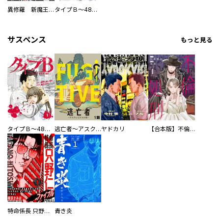
異修羅 新魔王戦争
タイプＢ～48時間後、致死率100％～【単話】
サスペンス
もっと見る
タイプＢ～48時間後、致死率100％～【単話】
逃亡者～アスクレピオスの杖～
ヤドカリ
【合本版】不倫処刑
特命係長 只野仁ファイナル 愛蔵版
青き炎