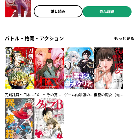
サンライズ ／Ａｒｋ Ｐｅｒｆｏｒｍａｎｃｅ
試し読み
作品詳細
バトル・格闘・アクション
もっと見る
刀剣乱舞～日本号つれづれ酒～
EX ～その賞金稼ぎは、世界の出口を探す～【単行本版】
ゲーム内最強の『裏ボス』に転生したので、主人公の代わりに最速クリアを目指します！【電子単行本版】
復讐の魔女【電子単行本版】