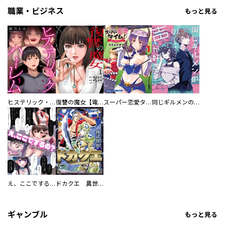
職業・ビジネス
もっと見る
ヒステリック・ハーレム～搾られる男と堕ちる女～【電子単行本版】
復讐の魔女【電子単行本版】
スーパー恋愛タイム！～現場でドＳな彼女は自宅でデレる～
同じギルメンの声が好き
え、ここでするの？ アイドルのファンが知らない日常
ドカクエ 異世界ドカコッククエスト
ギャンブル
もっと見る