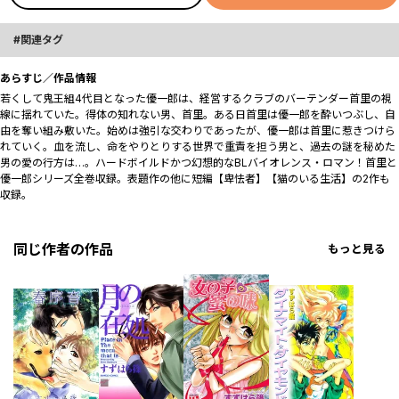
関連タグ
あらすじ／作品情報
若くして鬼王組4代目となった優一郎は、経営するクラブのバーテンダー首里の視
線に揺れていた。得体の知れない男、首里。ある日首里は優一郎を酔いつぶし、自
由を奪い組み敷いた。始めは強引な交わりであったが、優一郎は首里に惹きつけら
れていく。血を流し、命をやりとりする世界で重責を担う男と、過去の謎を秘めた
男の愛の行方は…。ハードボイルドかつ幻想的なBLバイオレンス・ロマン！首里と
優一郎シリーズ全巻収録。表題作の他に短編【卑怯者】【猫のいる生活】の2作も
収録。
同じ作者の作品
もっと見る