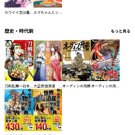
カワイイ恋は着飾らない
カラちゃんとシトーさんと、 【分冊版】
歴史・時代劇
もっと見る
刀剣乱舞～日本号つれづれ酒～
大正夜伽浪漫 －金曜日の花嫁—
オーディンの舟葬
オーディンの舟葬 分冊版