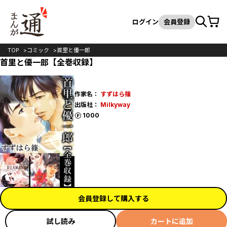
カート
検索
ログイン
会員登録
TOP
コミック
首里と優一郎
首里と優一郎【全巻収録】
作家名：
すずはら篠
出版社：
Milkyway
ポイント
1000
会員登録して購入する
試し読み
カートに追加