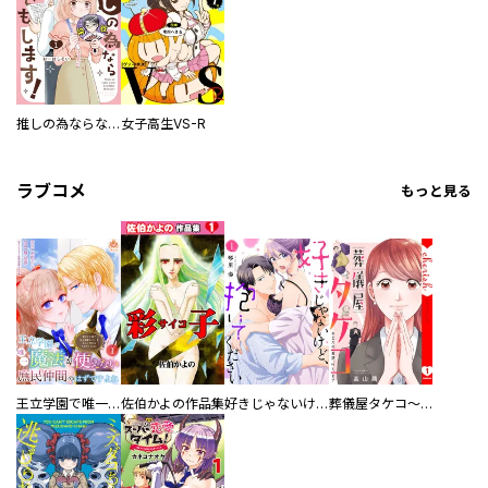
推しの為ならなんでもします！
女子高生VS-R
ラブコメ
もっと見る
王立学園で唯一魔法が使えない庶民仲間のはずですよね～実は王子様で私を溺愛しているなんて告白はやめてください～
佐伯かよの作品集
好きじゃないけど、抱いてください【電子単行本版／特典おまけ付き】
葬儀屋タケコ～あなたの最期、叶えます【電子単行本版】