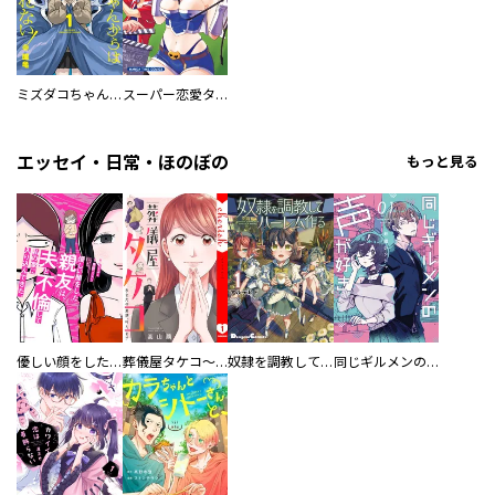
ミズダコちゃんからは逃げられない！
スーパー恋愛タイム！～現場でドＳな彼女は自宅でデレる～
エッセイ・日常・ほのぼの
もっと見る
優しい顔をした親友は、夫と不倫して私の家に入り込んできた。
葬儀屋タケコ～あなたの最期、叶えます【電子単行本版】
奴隷を調教してハーレム作る
同じギルメンの声が好き