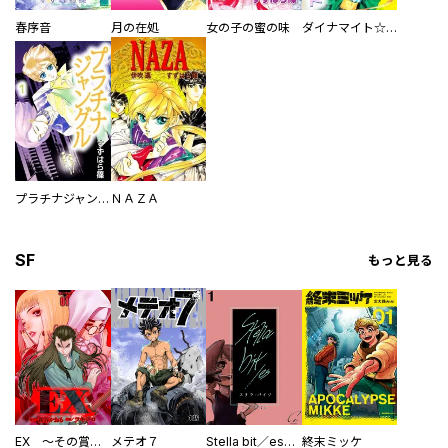
春序音
月の在処
女の子の蜜の味
ダイナマイト☆ダイヤモンド
プラチナジャングル
ＮＡＺＡ
SF
もっと見る
EX ～その賞金稼ぎは、世界の出口を探す～【単行本版】
メテオ７
Stella bit／es【単話版】
終末ミッケ