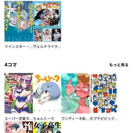
ツインスター・サイクロン・ランナウェイ
ヴェルドライチオシ聖典パック 『転スラ』ミニ画集付き シリウス人気作３選
4コマ
もっと見る
スーパー恋愛タイム！～現場でドＳな彼女は自宅でデレる～
ちゅんトーク
ウンディーネ系彼氏
ポプテピピック SEASON EIGHT