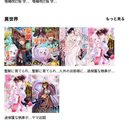
増補改訂版 学研まんが NEW世界の歴史 別巻 人物学習事典
増補改訂版 学研まんが NEW世界の歴史 別巻 世界遺産学習事典
異世界
もっと見る
聖獣に育てられた少年の異世界ゆるり放浪記～神様からもらったチート魔法で、仲間たちとスローライフを満喫中～
聖獣に育てられた少年の異世界ゆるり放浪記～神様からもらったチート魔法で、仲間たちとスローライフを満喫中～【分冊版】
人外の旦那様に娶られ毎晩ナカまで愛される…。アンソロジー
過保護な執事が私の婚活を邪魔してきます！ 分冊版
過保護な執事が私の婚活を邪魔してきます！
ヤマ台国