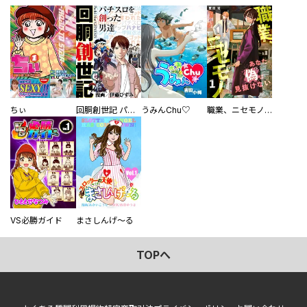
ちぃ
回胴創世記 パチスロを創った男達
うみんChu♡
職業、ニセモノ～あなたに偽は見抜けない【電子単行本版】
VS必勝ガイド
まさしんげ～る
TOPへ