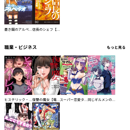
蒼き鋼のアルペジオ
信長のシェフ【単話版】
職業・ビジネス
もっと見る
ヒステリック・ハーレム～搾られる男と堕ちる女～【電子単行本版】
復讐の魔女【電子単行本版】
スーパー恋愛タイム！～現場でドＳな彼女は自宅でデレる～
同じギルメンの声が好き