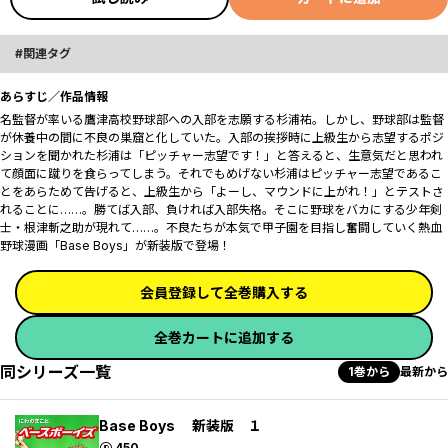
関連タグ
あらすじ／作品情報
名監督が率いる鷹津高校野球部への入部を志願する杉浦祐。しかし、野球部は監督
が休養中の間に不良の巣窟と化していた。入部の挨拶時に上級生から志望するポジ
ションを聞かれた杉浦は「ピッチャー志望です！」と答えると、生意気だと思われ
て顔面に蹴りを食らってしまう。それでもめげない杉浦はピッチャー志望であるこ
とをあらためて告げると、上級生から「よーし、マウンドに上がれ！」とテストさ
れることに……。勝てば入部、負ければ入部失格。そこに野球をバカにする少年剣
士・根津斬之助が現れて……。不良たちが本気で甲子園を目指し奮闘していく熱血
野球漫画「Base Boys」が新装版で登場！
会員登録して全巻購入する
全巻カートに追加する
同シリーズ一覧
1巻から
最新から
Base Boys 新装版 １
ポイント
450