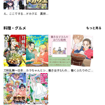
え、ここでするの？ アイドルのファンが知らない日常
ドカクエ 異世界ドカコッククエスト
料理・グルメ
もっと見る
刀剣乱舞～日本号つれづれ酒～
カラちゃんとシトーさんと、 【分冊版】
働き女子3人のおうち晩酌
働くふたりのごほうび飯