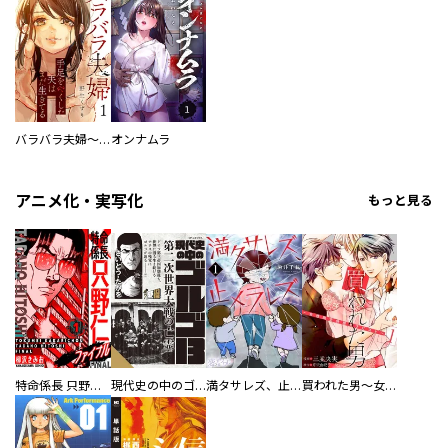
バラバラ夫婦～手足をなくした夫はまだ生きてる
オンナムラ
アニメ化・実写化
もっと見る
特命係長 只野仁ファイナル 愛蔵版
現代史の中のゴルゴ13
満タサレズ、止メラレズ
買われた男～女性限定快感セラピスト～【描き下ろしおまけ付き特装版】