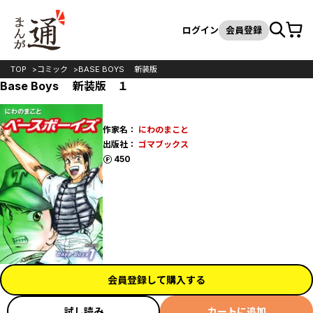
カート
検索
ログイン
会員登録
TOP
コミック
BASE BOYS 新装版
Base Boys 新装版 １
作家名：
にわのまこと
出版社：
ゴマブックス
ポイント
450
会員登録して購入する
試し読み
カートに追加