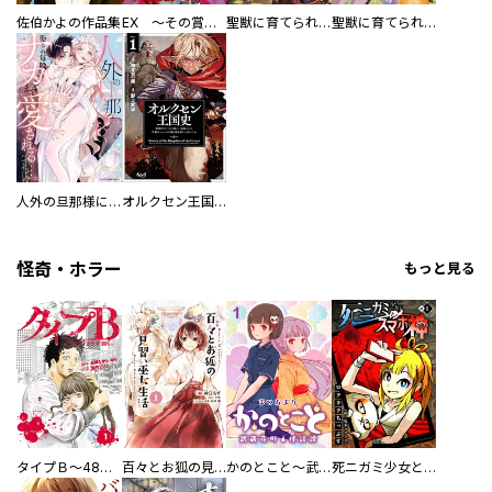
佐伯かよの作品集
EX ～その賞金稼ぎは、世界の出口を探す～【単行本版】
聖獣に育てられた少年の異世界ゆるり放浪記～神様からもらったチート魔法で、仲間たちとスローライフを満喫中～
聖獣に育てられた少年の異世界ゆるり放浪記～神様からもらったチート魔法で、仲間たちとスローライフを満喫中～【分冊版】
人外の旦那様に娶られ毎晩ナカまで愛される…。アンソロジー
オルクセン王国史
怪奇・ホラー
もっと見る
タイプＢ～48時間後、致死率100％～【単話】
百々とお狐の見習い巫女生活【単行本版】
かのとこと～武蔵花町怪話譚～ 【連載版】
死ニガミ少女とスマホ神