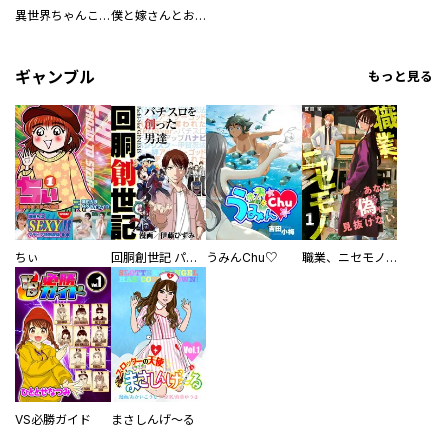
異世界ちゃんこ～横綱目前に召喚されたんだが～ 【連載版】
僕と嫁さんとお酒の関係
ギャンブル
もっと見る
ちぃ
回胴創世記 パチスロを創った男達
うみんChu♡
職業、ニセモノ～あなたに偽は見抜けない【電子単行本版】
VS必勝ガイド
まさしんげ～る