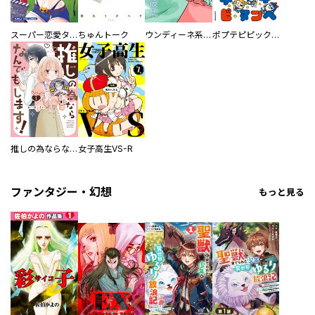
スーパー恋愛タイム！～現場でドＳな彼女は自宅でデレる～
ちゅんトーク
ウンディーネ系彼氏
ポプテピピック SEASON EIGHT
推しの為ならなんでもします！
女子高生VS-R
ファンタジー・幻想
もっと見る