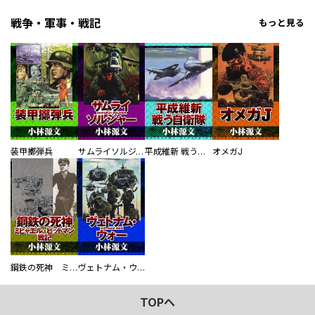
戦争・軍事・戦記
もっと見る
装甲擲弾兵
サムライソルジャー SAMURAI SOLDIER
平成維新 戦う自衛隊
オメガJ
鋼鉄の死神 ミヒャエル・ビットマン戦記
ヴェトナム・ウォー VIETNAM WAR
TOPへ