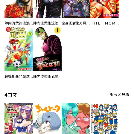
陣内流柔術流浪伝 真島、爆ぜる！！
陣内流柔術流浪伝 真島、爆ぜる！！
変身忍者嵐X 電子版
ＴＨＥ ＭＯＭＯＴＡＲＯＨ
超機動暴発蹴球野郎 リベロの武田
陣内流柔術武闘伝 真島クンすっとばす！！
4コマ
もっと見る