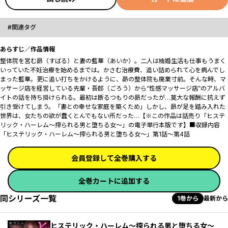
関連タグ
あらすじ／作品情報
整体院を営む昴（すばる）と妻の藍華（あいか）。二人は結婚生活も仕事もうまく
いっていた――不妊治療を始めるまでは。かさむ治療費、追い詰められて心を病んでし
まった藍華。更に追い打ちをかけるように、昴の整体院も廃業寸前。そんな時、マ
ッサージ店を経営している先輩・吾郎（ごろう）から“性感マッサージ店”のアルバ
イトの話を持ち掛けられる。最初は断るつもりの昴だったが…莫大な報酬に抗えず
引き受けてしまう。「妻との幸せな家庭を築くため――」しかし、昴が足を踏み入れた
世界は、女たちの欲が蠢くとんでもない所だった…【※この作品は話売り「ヒステ
リック・ハーレム～搾られる男と堕ちる女～」の電子単行本版です】■収録内容
「ヒステリック・ハーレム～搾られる男と堕ちる女～」第1話～第4話
会員登録して全巻購入する
全巻カートに追加する
同シリーズ一覧
1巻から
最新から
ヒステリック・ハーレム～搾られる男と堕ちる女～