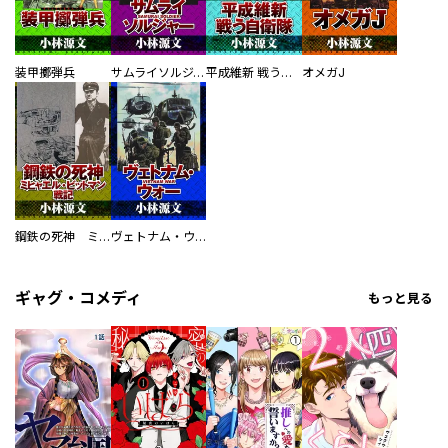
装甲擲弾兵
サムライソルジャー SAMURAI SOLDIER
平成維新 戦う自衛隊
オメガJ
鋼鉄の死神 ミヒャエル・ビットマン戦記
ヴェトナム・ウォー VIETNAM WAR
ギャグ・コメディ
もっと見る