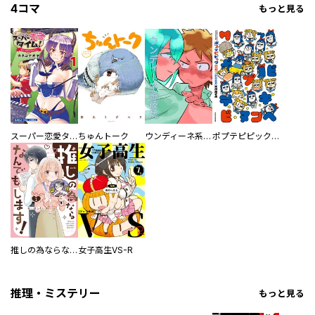
4コマ
もっと見る
スーパー恋愛タイム！～現場でドＳな彼女は自宅でデレる～
ちゅんトーク
ウンディーネ系彼氏
ポプテピピック SEASON EIGHT
推しの為ならなんでもします！
女子高生VS-R
推理・ミステリー
もっと見る