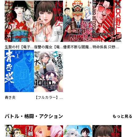
生贄の村【電子単行本版】
復讐の魔女【電子単行本版】
優柔不断な閻魔さま
特命係長 只野仁ファイナル 愛蔵版
青き炎
【フルカラー】さよなら、私の大好きな１０００人のキミ。
バトル・格闘・アクション
もっと見る