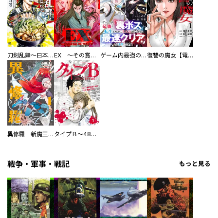
刀剣乱舞～日本号つれづれ酒～
EX ～その賞金稼ぎは、世界の出口を探す～【単行本版】
ゲーム内最強の『裏ボス』に転生したので、主人公の代わりに最速クリアを目指します！【電子単行本版】
復讐の魔女【電子単行本版】
異修羅 新魔王戦争
タイプＢ～48時間後、致死率100％～【単話】
戦争・軍事・戦記
もっと見る