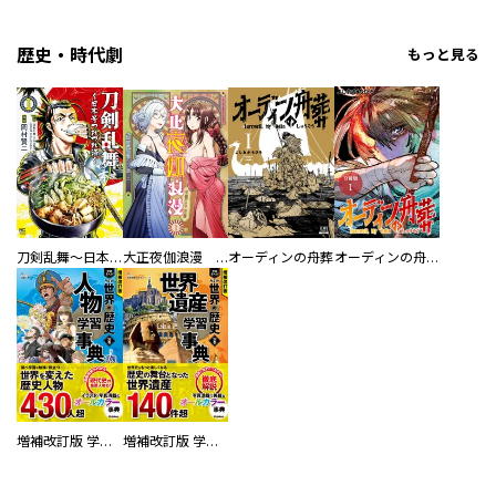
歴史・時代劇
もっと見る
刀剣乱舞～日本号つれづれ酒～
大正夜伽浪漫 －金曜日の花嫁—
オーディンの舟葬
オーディンの舟葬 分冊版
増補改訂版 学研まんが NEW世界の歴史 別巻 人物学習事典
増補改訂版 学研まんが NEW世界の歴史 別巻 世界遺産学習事典