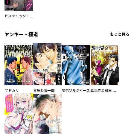
ヒステリック・ハーレム～搾られる男と堕ちる女～
ヤンキー・極道
もっと見る
ヤドカリ
首里と優一郎
咲花ソルジャーズ
異世界金融王 ～クローネ・ゴルディオンの覇道～