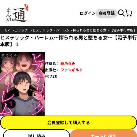
カート
検索
ログイン
会員登録
TOP
コミック
ヒステリック・ハーレム～搾られる男と堕ちる女～【電子単行本版】
ヒステリック・ハーレム～搾られる男と堕ちる女～【電子単行
本版】１
作家名：
綾乃るみ
出版社：
ファンギルド
ポイント
720
会員登録して購入する
試し読み
カートに追加