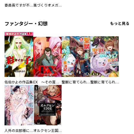
委員長ですが不良になるほど恋してます！
巣づくりオメガバース
ファンタジー・幻想
もっと見る
佐伯かよの作品集
EX ～その賞金稼ぎは、世界の出口を探す～【単行本版】
聖獣に育てられた少年の異世界ゆるり放浪記～神様からもらったチート魔法で、仲間たちとスローライフを満喫中～
聖獣に育てられた少年の異世界ゆるり放浪記～神様からもらったチート魔法で、仲間たちとスローライフを満喫中～【分冊版】
人外の旦那様に娶られ毎晩ナカまで愛される…。アンソロジー
オルクセン王国史