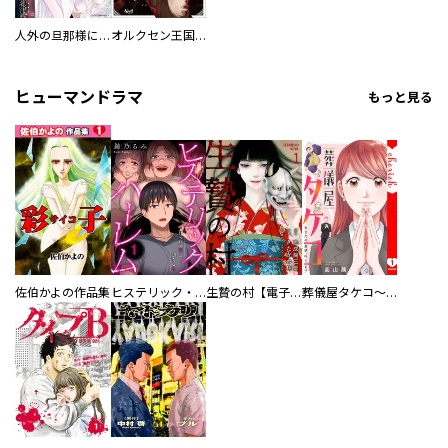
人外の旦那様に娶られ毎晩ナカまで愛される…。アンソロジー
オルクセン王国史
ヒューマンドラマ
もっと見る
佐伯かよの作品集
ヒステリック・ハーレム～搾られる男と堕ちる女～【電子単行本版】
生贄の村【電子単行本版】
葬儀屋タケコ～あなたの最期、叶えます【電子単行本版】