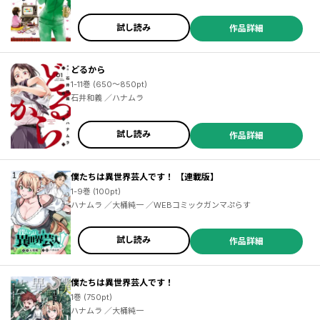
／ハナムラ ／高梨みどり ／あさいもとゆき ／斉藤ふみ ／福丸やす
こ ／田中顕 ／なかむらみつのり ／しゅりんぷ小林 ／加納康雄 ／ア
ンソロジー
試し読み
作品詳細
どるから
1-11巻 (650～850pt)
石井和義 ／ハナムラ
試し読み
作品詳細
僕たちは異世界芸人です！ 【連載版】
1-9巻 (100pt)
ハナムラ ／大桶純一 ／WEBコミックガンマぷらす
試し読み
作品詳細
僕たちは異世界芸人です！
1巻 (750pt)
ハナムラ ／大桶純一