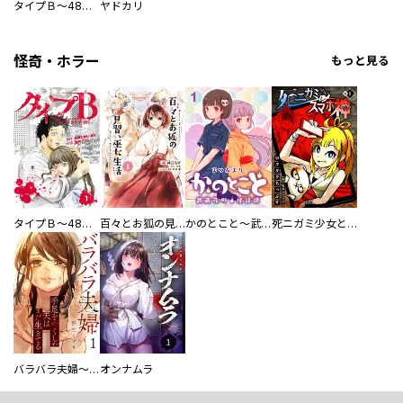
タイプＢ～48時間後、致死率100％～【単話】
ヤドカリ
怪奇・ホラー
もっと見る
タイプＢ～48時間後、致死率100％～【単話】
百々とお狐の見習い巫女生活【単行本版】
かのとこと～武蔵花町怪話譚～ 【連載版】
死ニガミ少女とスマホ神
バラバラ夫婦～手足をなくした夫はまだ生きてる
オンナムラ