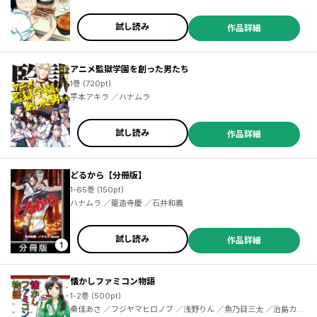
試し読み
作品詳細
アニメ監獄学園を創った男たち
1巻 (720pt)
平本アキラ ／ハナムラ
試し読み
作品詳細
どるから【分冊版】
1-65巻 (150pt)
ハナムラ ／龍造寺慶 ／石井和義
試し読み
作品詳細
懐かしファミコン物語
1-2巻 (500pt)
桑佳あさ ／フジヤマヒロノブ ／浅野りん ／魚乃目三太 ／治島カロ