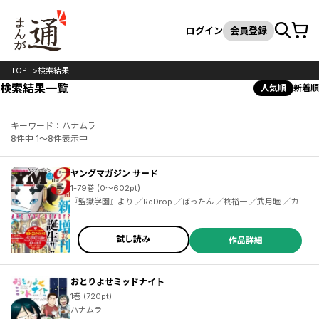
カート
検索
ログイン
会員登録
TOP
検索結果
検索結果一覧
人気順
新着順
キーワード：ハナムラ
8件中 1～8件表示中
ヤングマガジン サード
1-79巻 (0～602pt)
『監獄学園』より ／ReDrop ／ばったん ／柊裕一 ／武月睦 ／カラスヤサトシ ／伊藤三巳華 ／柏木大樹 ／クール教信者 ／安井ミイト ／森よし ／マキヒロチ ／長田悠幸 ／梶原一騎 ／辻なおき ／小林且典 ／武田すん ／鈴木小波 ／鶴ゆみか ／野良しごと ／平本アキラ ／江戸パイン ／ペトス ／久米田康治 ／ヤス ／御影夏 ／篠丸のどか ／にんじゃむ ／ミサヲ ／茂木清香 ／西尾維新 ／光谷理 ／毛魂一直線 ／中村ジュンヤ ／吉谷光平 ／サンクス仮面 ／三島衛里子 ／支援ＢＩＳ ／菊石森生 ／井上智徳
試し読み
作品詳細
おとりよせミッドナイト
1巻 (720pt)
ハナムラ