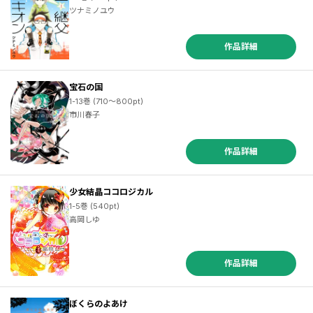
ツナミノユウ
作品詳細
宝石の国
1-13巻 (710～800pt)
市川春子
作品詳細
少女結晶ココロジカル
1-5巻 (540pt)
高岡しゆ
作品詳細
ぼくらのよあけ