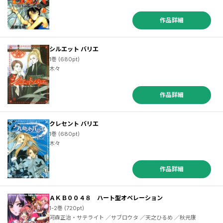
作品詳細
シルエット バリエ
1巻 (680pt)
木々
作品詳細
クレセント バリエ
1巻 (680pt)
木々
作品詳細
ＡＫＢ００４８ ハート型オペレーション
1-2巻 (720pt)
河森正治・サテライト ／サブロウタ ／天之ひるめ ／秋元康