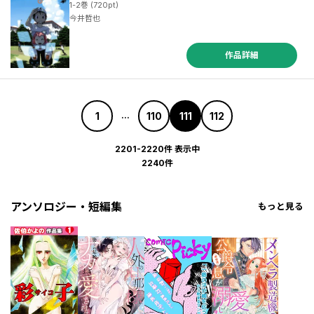
1-2巻 (720pt)
今井哲也
作品詳細
1
110
111
112
...
2201-2220件 表示中
2240件
アンソロジー・短編集
もっと見る