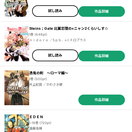
試し読み
作品詳細
Steins；Gate 比翼恋理の+ニャン2くらいしす☆
1巻 (648pt)
ｎｉｄｏｒｏ ／5ｐｂ．×ニトロプラス
試し読み
作品詳細
憑鬼の剣 ～ローマ編～
1巻 (500pt)
井上紀良 ／かわさき健
作品詳細
ＥＤＥＮ
1-18巻 (720pt)
遠藤浩輝