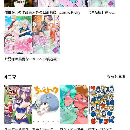
佐伯かよの作品集
人外の旦那様に娶られ毎晩ナカまで愛される…。アンソロジー
comic Picky
【単話版】崖っぷち令嬢ですが、意地と策略で幸せになります！シリーズ
お兄様は馬鹿なんですか？～地味王女は婚約破棄に巻き込まれる～
メンヘラ製造機の公爵令息（過保護）が溺愛してきます
4コマ
もっと見る
スーパー恋愛タイム！～現場でドＳな彼女は自宅でデレる～
ちゅんトーク
ウンディーネ系彼氏
ポプテピピック SEASON EIGHT