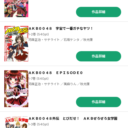
作品詳細
ＡＫＢ００４８ 宇宙で一番ガチなヤツ！
1-2巻 (540pt)
河森正治・サテライト ／石坂ケンタ ／秋元康
作品詳細
ＡＫＢ００４８ ＥＰＩＳＯＤＥ０
1-7巻 (540pt)
河森正治・サテライト ／美麻りん ／秋元康
作品詳細
ＡＫＢ００４８外伝 とびだせ！ ＡＫＢぜろぜろ女学園
1-3巻 (540pt)