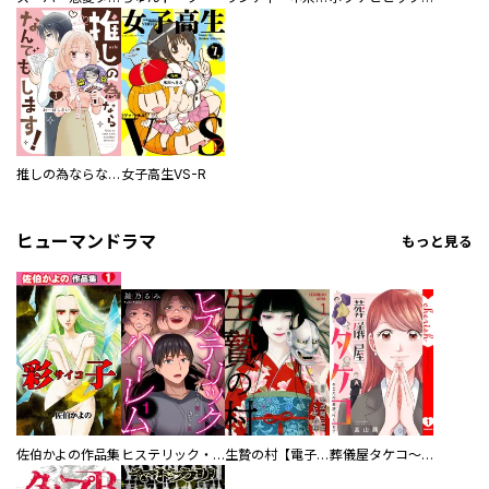
推しの為ならなんでもします！
女子高生VS-R
ヒューマンドラマ
もっと見る
佐伯かよの作品集
ヒステリック・ハーレム～搾られる男と堕ちる女～【電子単行本版】
生贄の村【電子単行本版】
葬儀屋タケコ～あなたの最期、叶えます【電子単行本版】