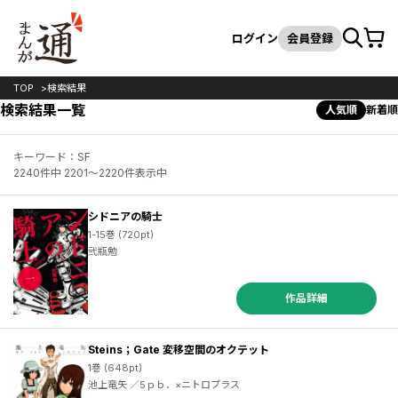
カート
検索
ログイン
会員登録
TOP
検索結果
検索結果一覧
人気順
新着順
キーワード：SF
2240件中 2201～2220件表示中
シドニアの騎士
1-15巻 (720pt)
弐瓶勉
作品詳細
Steins；Gate 変移空間のオクテット
1巻 (648pt)
池上竜矢 ／5ｐｂ．×ニトロプラス