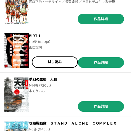
河森正治・サテライト ／須賀達郎 ／三島ヒデユキ ／秋元康
作品詳細
BIRTH
1-9巻 (540pt)
山口譲司
試し読み
作品詳細
夢幻の軍艦 大和
1-14巻 (720pt)
本そういち
作品詳細
攻殻機動隊 ＳＴＡＮＤ ＡＬＯＮＥ ＣＯＭＰＬＥＸ
1-5巻 (943pt)