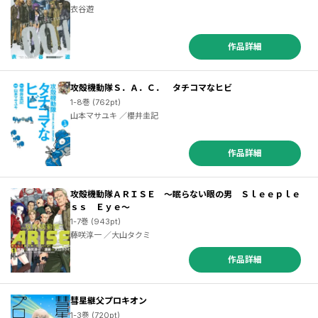
衣谷遊
作品詳細
攻殻機動隊Ｓ．Ａ．Ｃ． タチコマなヒビ
1-8巻 (762pt)
山本マサユキ ／櫻井圭記
作品詳細
攻殻機動隊ＡＲＩＳＥ ～眠らない眼の男 Ｓｌｅｅｐｌｅ
ｓｓ Ｅｙｅ～
1-7巻 (943pt)
藤咲淳一 ／大山タクミ
作品詳細
彗星継父プロキオン
1-3巻 (720pt)