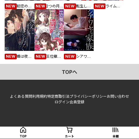
NEW
初恋の悪魔【全年齢版】(28)
NEW
2つの月の花嫁【全年齢版】(26)
NEW
転生したけどステータス「魅力」に全振り！？(64)
NEW
ライムの香りで発情中【全年齢版】(20)
NEW
蝶は夜に謎を紡ぐ【全年齢版】(19)
NEW
王位継承者の俺は覚醒兆候ゼロの肉体を手に入れて自由を謳歌する。(136)
NEW
シアワセな家族６４
TOPへ
よくある質問
利用規約
特定商取引法
プライバシーポリシー
お問い合わせ
ログイン
会員登録
TOP
カート
本棚