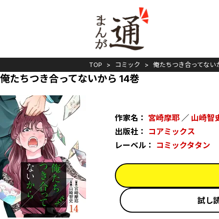
TOP
コミック
俺たちつき合ってない
俺たちつき合ってないから 14巻
作家名：
宮崎摩耶
／
山崎智
出版社：
コアミックス
レーベル：
コミックタタン
試し