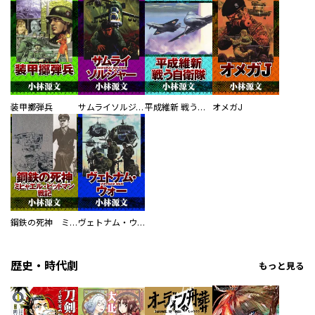
装甲擲弾兵
サムライソルジャー SAMURAI SOLDIER
平成維新 戦う自衛隊
オメガJ
鋼鉄の死神 ミヒャエル・ビットマン戦記
ヴェトナム・ウォー VIETNAM WAR
歴史・時代劇
もっと見る