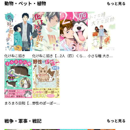
動物・ペット・植物
もっと見る
化けねこ招き
化けねこ招き【描きおろし付合冊版】
2人（匹）くらし。
小さな瞳 大きな鼓動
まろまろ日和【豪華版】
野性のぽーぽー【豪華版】
戦争・軍事・戦記
もっと見る