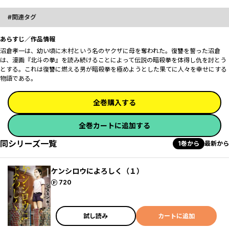
関連タグ
あらすじ／作品情報
沼倉孝一は、幼い頃に木村という名のヤクザに母を奪われた。復讐を誓った沼倉
は、漫画『北斗の拳』を読み続けることによって伝説の暗殺拳を体得し仇を討とう
とする。これは復讐に燃える男が暗殺拳を極めようとした果てに人々を幸せにする
物語である。
全巻購入する
全巻カートに追加する
同シリーズ一覧
1巻から
最新から
ケンシロウによろしく（１）
ポイント
720
試し読み
カートに追加