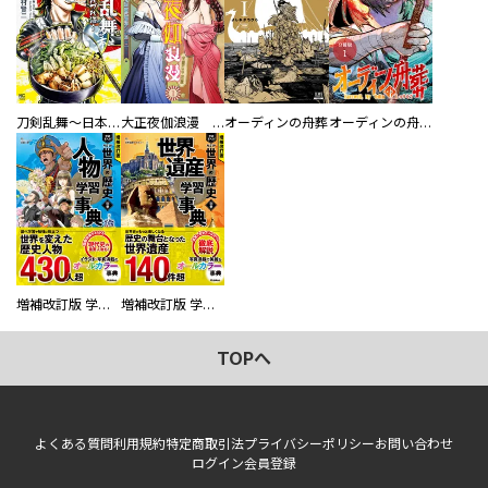
刀剣乱舞～日本号つれづれ酒～
大正夜伽浪漫 －金曜日の花嫁—
オーディンの舟葬
オーディンの舟葬 分冊版
増補改訂版 学研まんが NEW世界の歴史 別巻 人物学習事典
増補改訂版 学研まんが NEW世界の歴史 別巻 世界遺産学習事典
TOPへ
よくある質問
利用規約
特定商取引法
プライバシーポリシー
お問い合わせ
ログイン
会員登録