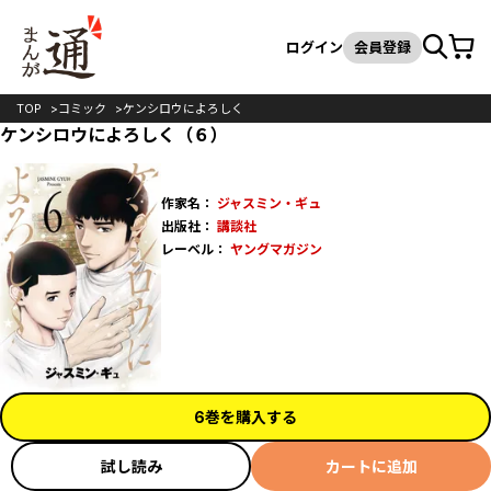
カート
検索
ログイン
会員登録
TOP
コミック
ケンシロウによろしく
ケンシロウによろしく（６）
作家名：
ジャスミン・ギュ
出版社：
講談社
レーベル：
ヤングマガジン
6巻を購入する
試し読み
カートに追加