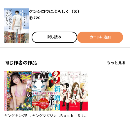
ケンシロウによろしく（８）
ポイント
720
試し読み
カートに追加
同じ作者の作品
もっと見る
ヤングキングBULL
ヤングマガジン サード
Ｂａｃｋ Ｓｔｒｅｅｔ Ｇｉｒｌｓ