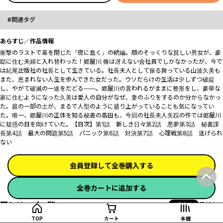
関連タグ
あらすじ／作品情報
衝撃のラストで幕を閉じた『夜に蠢く』の続編。顔のそっくりな貧しい男女が、豪
邸に住む夫婦と入れ替わった！郷屋川 脩は冴えない会社員でしかなかったが、今で
は紀尾出版社の社長として生きている。社長夫人として振る舞っている山波久美も
また、恵まれない人生を歩んできた女だった。ウソだらけの生活は少しずつ破綻
し、やがて破滅の一途をだどる――。郷屋川の言われるがままに整形をし、豪華な家に
住むようになった久美は愛人の自分がなぜ、妻のふりをするのか分からなかった。
庭の一部の土が、まるで人型のように盛り上がっていることも気になっていた。唯
一、郷屋川の正体を知る秘書の高田も、今回の社長夫人失踪の件では郷屋川に疑惑
の目を向けていた。【目次】第1話 新しき日々第2話 悪夢第3話 秘書課長第4
話 最大の問題第5話 パニック第6話 対決第7話 心理戦第8話 逃げられない
会員登録して全巻購入する
全巻カートに追加する
同シリーズ一覧
1巻から
最新から
TOP
カート
本棚
続・夜に蠢く 新装版 1