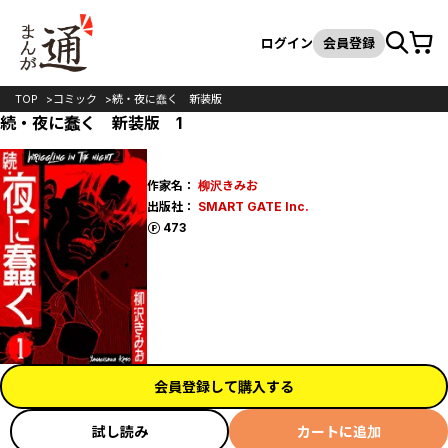
カート
検索
ログイン
会員登録
TOP
コミック
続・夜に蠢く 新装版
続・夜に蠢く 新装版 1
作家名：
柳沢きみお
出版社：
SMART GATE Inc.
ポイント
473
会員登録して購入する
試し読み
カートに追加