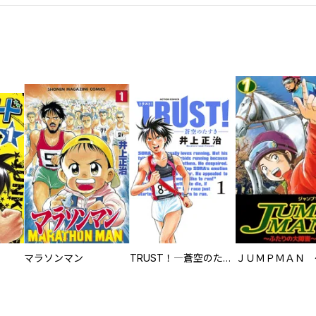
マラソンマン
TRUST！―蒼空のたすき―