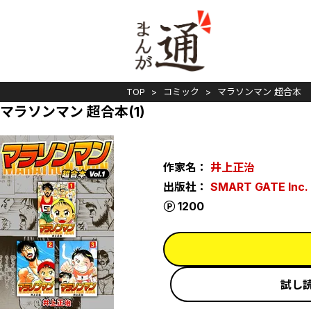
TOP
コミック
マラソンマン 超合本
マラソンマン 超合本(1)
作家名：
井上正治
出版社：
SMART GATE Inc.
ポイント
1200
試し