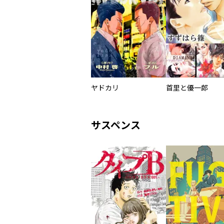
ヤドカリ
首里と優一郎
サスペンス