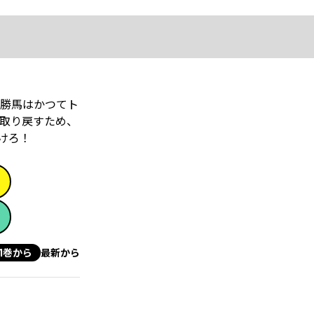
父勝馬はかつてト
取り戻すため、
けろ！
1巻から
最新から