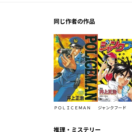
同じ作者の作品
ＰＯＬＩＣＥＭＡＮ
ジャンクフード
推理・ミステリー