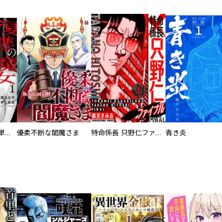
復讐の魔女【電子単行本版】
優柔不断な閻魔さま
特命係長 只野仁ファイナル 愛蔵版
青き炎