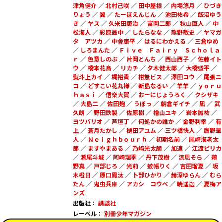
津角健介
／
北村己咲
／
田中屋根
／
内場悠月
／
ひづき
りょう
／
翼
／
たーぼえんじん
／
池田祐希
／
飯沼ゆう
き
／
ヤス
／
久米田康治
／
富岡二郎
／
秋山直人
／
中
松海人
／
彩原最中
／
したらなな
／
熊野敬史
／
ヤマガ
タ アツカ
／
中舎康平
／
はるにわかえる
／
三倉ゆめ
／
しろまんた
／
Ｆｉｖｅ Ｆａｉｒｙ Ｓｃｈｏｌａ
ｒ
／
色意しのぶ
／
片岡とんち
／
西山西子
／
佐藤イト
ウ
／
橋本花鳥
／
リカチ
／
夕木健太郎
／
大橋盛平
／
熨斗上カイ
／
梶裕貴
／
柑無ビス
／
澤田コウ
／
尾張ニ
コ
／
どすこい花丸様
／
新島なるい
／
羊羊
／
ｙｏｒｕ
ｈａｓｉ
／
信楽大賀
／
おーにじょうろく
／
クシザキ
／
大島二
／
佐田麹
／
うぼっ
／
朝倉ギイチ
／
凪
／
武
久朗
／
野田鉄製
／
佐原樹
／
檜山ユキ
／
岩本誠祐
／
ヨツバリオ
／
芦垣丁
／
何処かの誰か
／
金野利幸
／
有
上
／
蒼月たかし
／
樋田アユム
／
三ツ橋快人
／
鷹野暈
人
／
Ｎｅｉｇｈｂｏｕｒｈ
／
初期名前
／
尾崎海老太
郎
／
ますやまある
／
乃﨑光太朗
／
加速
／
江渡ピリカ
／
瀬尾斗城
／
阿崎瑞季
／
丹下茂樹
／
涼風そら
／
鵜
野真
／
戸部じろ
／
光莉
／
蚊帳りく
／
吉田瑠夏
／
坂
木橙日
／
原口鳳汰
／
卜部ひかり
／
赫深ゆらん
／
むら
たん
／
鬼虫兵庫
／
アカシ コウベ
／
暁遥迦
／
夏梅ア
ンズ
出版社：
講談社
レーベル：
別冊少年マガジン