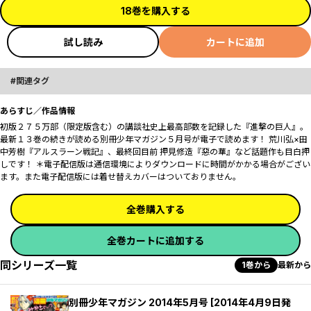
18巻を購入する
試し読み
カートに追加
関連タグ
あらすじ／作品情報
初版２７５万部（限定版含む）の講談社史上最高部数を記録した『進撃の巨人』。
最新１３巻の続きが読める別冊少年マガジン５月号が電子で読めます！ 荒川弘×田
中芳樹『アルスラーン戦記』、最終回目前 押見修造『惡の華』など話題作も目白押
しです！ ＊電子配信版は通信環境によりダウンロードに時間がかかる場合がござい
ます。また電子配信版には着せ替えカバーはついておりません。
全巻購入する
全巻カートに追加する
同シリーズ一覧
1巻から
最新から
別冊少年マガジン 2014年5月号 [2014年4月9日発