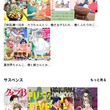
刀剣乱舞～日本号つれづれ酒～
カラちゃんとシトーさんと、 【分冊版】
働き女子3人のおうち晩酌
働くふたりのごほうび飯
異世界ちゃんこ～横綱目前に召喚されたんだが～ 【連載版】
僕と嫁さんとお酒の関係
サスペンス
もっと見る