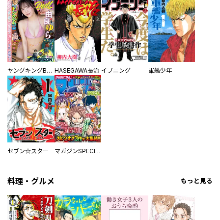
ヤングキングBULL
HASEGAWA長治
イブニング
軍艦少年
セブン☆スター
マガジンSPECIAL
料理・グルメ
もっと見る