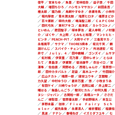
俊平
／
宮本ちゆ
／
魚豊
／
若林稔弥
／
益子悠
／
千田
大輔
／
増田ちひろ
／
ハシモトマサヨシ
／
前田圭吾
／
椿太郎
／
猿乃樹
／
鳥飼やすゆき
／
赤瀬冬馬
／
小林作
／
堀内厚徳
／
青木潤太朗
／
隆原ヒロタ
／
橿原まどか
／
百々瀬新
／
柳内大樹
／
鳴海聖二郎
／
ＣＡＰＣＯＭ
／
田代弓矢
／
東村アキコ
／
奥津武
／
カトウコトノ
／
といめん
／
肥田聖子
／
塚本夢浩
／
蔵人幸明
／
ノ村優
介
／
ばくや
／
大上明
／
とみもと祐理
／
マントヒヒ・
ビンタ
／
PEACH-PIT
／
大熊サイヤ
／
三香見サカ
／
永椎晃平
／
サクマ
／
THORES柴本
／
坂元千笑
／
鶴
淵けんじ
／
スパイク・チェンソフト
／
外池達宏
／
松
井寸
／
Ｊｕｌｙ．４
／
田中鹿輔
／
ゴンズイ
／
ムサヲ
／
虹村楓
／
伊賀里
／
花乃軍
／
田中レオン
／
とらほ
たて
／
貴島淳
／
伊瀬賢
／
菊池康平
／
衣谷イロ
／
宮
澤隼
／
佐伯直
／
岡野める
／
西塔しゅんけ
／
青原想一
郎
／
田中カタパルト
／
足袋
／
高木ユーナ
／
竹田陽介
／
広山ナカト
／
晴原一郎
／
國安ユウキ
／
芝間駿
／
力久望
／
中村ゆうひ
／
蒼井万里
／
悠
／
小牧まりあ
／
有田ケイ
／
川崎りゅうが
／
吉岡公威
／
井上堅二
／
曙はる
／
飯島しんごう
／
駿河ヒカル
／
砂阿久雁
／
エ
ヌシ―ジャパン
／
古閑裕一郎
／
高橋ユータ
／
ささだ
んご
／
硬梨菜
／
菅原優太郎
／
手前野陽大
／
本生公
／
茅野未暮
／
珈琲
／
Ｆｉｖｅ Ｆａｉｒｙ Ｓｃｈ
ｏｌｏｒ
／
威先条後
／
永瀬清人
／
維祈響起
／
稲妻桂
／
真波
／
ナナシ
／
春場ねぎ
／
イズミダフユキ
／
七