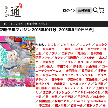
カート
検索
ログイン
会員登録
TOP
コミック
別冊少年マガジン
別冊少年マガジン 2015年10月号 [2015年9月9日発売]
作家名：
おにお
／
ガクキリオ
／
山口アキ
／
大山タク
ミ
／
奈央晃徳
／
山川直輝
／
広橋進
／
長門知大
／
諫
山創
／
めいびい
／
二駅ずい
／
荒川弘
／
田中芳樹
／
遠田マリモ
／
カツヲ
／
石沢庸介
／
ひろゆき
／
水あさ
と
／
佐藤友生
／
山口ミコト
／
奈良一平
／
赤松健
／
ナユタン星人
／
寺田てら
／
伊十楽
／
片山陽介
／
コー
エーテクモゲームス
／
金田陽介
／
長田龍伯
／
押見修
造
／
笹古みとも
／
スパイク・チュンソフト
／
カワグ
チタケシ
／
石塚千尋
／
伊奈めぐみ
／
宮島雅憲
／
から
あげたろう
／
内山敦司
／
レベルファイブ
／
久世蘭
／
内田康平
／
高田桂
／
ｂｉｋｉ
／
Ａ－１０
／
芝間スグ
ル
／
渡辺静
／
オクショウ
／
ＴＹＰＥ－ＭＯＯＮ
／
泉
一聞
／
秋山直衛
／
ナギ晃聡
／
田島列島
／
絵本奈央
／
岡田麿里
／
桜場コハル
／
Five ｆairy ｓcholarｓ
／
不二涼介
／
館ノ川駿
／
百井一途
／
花林ソラ
／
檜