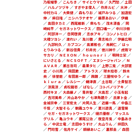
乃坂耀季
／
こんちき
／
サイとウマお
／
久門愁
／
土田
／
ハルノツヅキ
／
すぎやま俊人
／
作井ルビ
／
大沖
／
中村力斗
／
大柴健
／
森もりお
／
城戸みつる
／
加遠宏
伸
／
麻日隆
／
ニシハラナオヤ
／
藤原あおい
／
伊織
／
高田タカミ
／
西尾維新
／
柴もち
／
茂木清香
／
岡
崎純平
／
セガネットワークス
／
田口囁一
／
中川沙樹
／
阿部洋一
／
枩岡啓資
／
志水アキ
／
コンノトヒロ
／
大橋ツヨシ
／
渡れい
／
及川徹
／
貴志祐介
／
伊藤広明
／
九部利久
／
カプコン
／
高瀬雅也
／
鳥飼仁
／
はっ
とりみつる
／
新谷信貴
／
杉井光
／
徳川神千
／
虎雨マ
サカリ
／
ＮＥＸＯＮ
／
ｈｏｕｎｏｒｉ
／
明時士栄
／
にいさとる
／
ＮＣＳＯＦＴ
／
エヌシージャパン
／
Ｎ
ＡＶＡＲ
／
瀬古浩司
／
最果タヒ
／
上野二兎
／
大部慧
史
／
小川亮
／
飛田漱
／
アトラス
／
球木拾壱
／
鈴木
央
／
徐誉庭
／
有田恵一郎
／
茜錆
／
三屋咲ゆう
／
ｏ
ｋｉｕｒａ
／
レルシー
／
蜷津直
／
土谷聡
／
士貴智志
／
涼風涼
／
貞松龍壱
／
ぱなし
／
コトバノリアキ
／
西村キヌ
／
大森藤ノ
／
青井聖
／
大高忍
／
小玉有起
／
吉河美希
／
片山あやか
／
七津角建介
／
氏家ト全
／
金城宗幸
／
三宮宏太
／
片岡人生
／
近藤一馬
／
中島三
千恒
／
大智そら
／
朝霧ユウキ
／
夏川遊真
／
道雪葵
／
セガ・セガネットワークス
／
樋爪優樹
／
マッスル
グリル
／
亀ユウキ
／
瀬尾公治
／
夜空月兎
／
中島あき
ら
／
中武士竜
／
志田ゆうすけ
／
丸山りん
／
拝田久
／
門司雪
／
佑月ケイ
／
額縁あいこ
／
裏那圭
／
森田