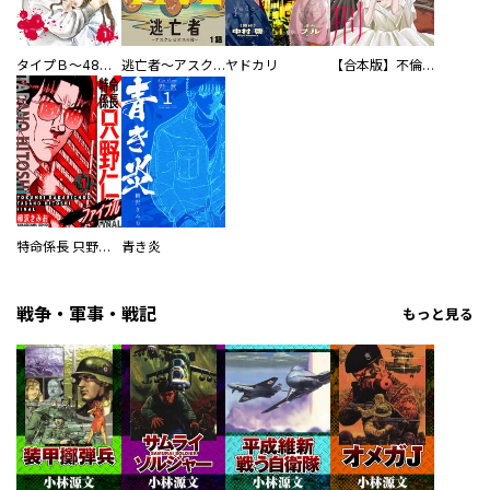
タイプＢ～48時間後、致死率100％～【単話】
逃亡者～アスクレピオスの杖～
ヤドカリ
【合本版】不倫処刑
特命係長 只野仁ファイナル 愛蔵版
青き炎
戦争・軍事・戦記
もっと見る