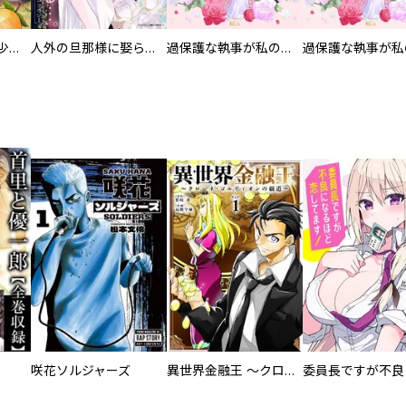
聖獣に育てられた少年の異世界ゆるり放浪記～神様からもらったチート魔法で、仲間たちとスローライフを満喫中～【分冊版】
人外の旦那様に娶られ毎晩ナカまで愛される…。アンソロジー
過保護な執事が私の婚活を邪魔してきます！ 分冊版
咲花ソルジャーズ
異世界金融王 ～クローネ・ゴルディオンの覇道～