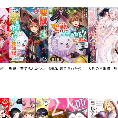
EX ～その賞金稼ぎは、世界の出口を探す～【単行本版】
聖獣に育てられた少年の異世界ゆるり放浪記～神様からもらったチート魔法で、仲間たちとスローライフを満喫中～
聖獣に育てられた少年の異世界ゆるり放浪記～神様からもらったチート魔法で、仲間たちとスローライフを満喫中～【分冊版】