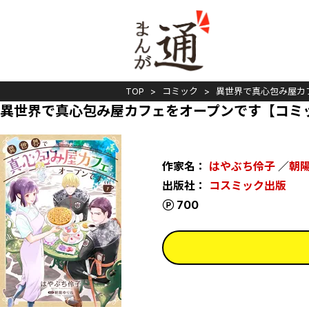
TOP
コミック
異世界で真心包み屋カ
異世界で真心包み屋カフェをオープンです【コミ
作家名：
はやぶち伶子
／
朝
出版社：
コスミック出版
ポイント
700