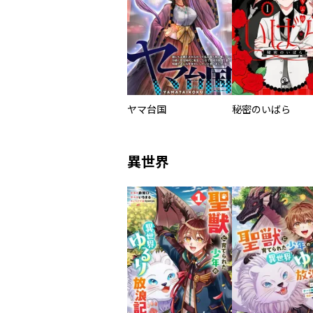
ヤマ台国
秘密のいばら
異世界