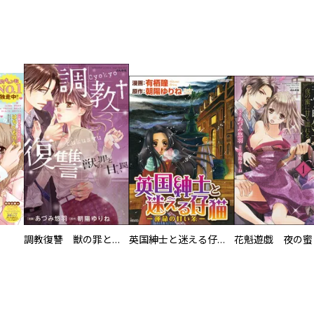
調教復讐 獣の罪と甘い罠
英国紳士と迷える仔猫―運命の甘い糸―