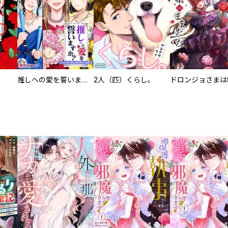
推しへの愛を誓いますか？～アラサー女子、推しは逃げぬが人生逃げる～
2人（匹）くらし。