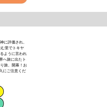
神に評価され、
里でトキヤは、
うに言われて
へ旅に出たトキ
り旅、開幕！おま
入にご注意くださ