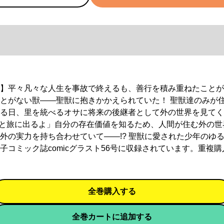
】平々凡々な人生を事故で終えるも、善行を積み重ねたことが
がない獣――聖獣に抱きかかえられていた！ 聖獣達のみが住む
、里を統べるオサに将来の後継者として外の世界を見てくるよ
と旅に出るよ」自分の存在価値を知るため、人間が住む外の世界
の実力を持ち合わせていて――!? 聖獣に愛された少年のゆる
ミック誌comicグラスト56号に収録されています。重複購
全巻購入する
全巻カートに追加する