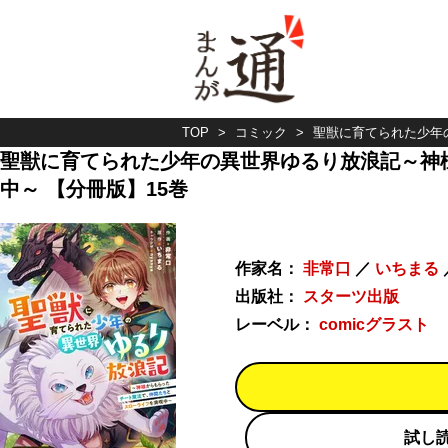
TOP
コミック
聖獣に育てられた少年
聖獣に育てられた少年の異世界ゆるり放浪記～神
中～ 【分冊版】15巻
作家名：
非常口
／
いちまる
出版社：
スターツ出版
レーベル：
comicグラスト
試し