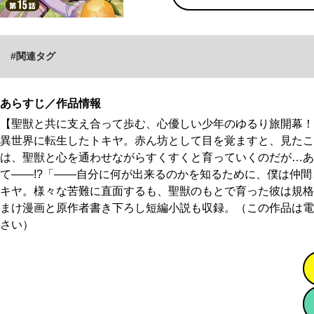
関連タグ
あらすじ／作品情報
【聖獣と共に支え合って歩む、心優しい少年のゆるり旅開幕！
異世界に転生したトキヤ。赤ん坊として目を覚ますと、見たこと
聖獣と心を通わせながらすくすくと育っていくのだが…ある日
――!?「――自分に何が出来るのかを知るために、僕は仲間
ヤ。様々な苦難に直面するも、聖獣のもとで育った彼は規格外
け漫画と原作者書き下ろし短編小説も収録。（この作品は電子コ
い）