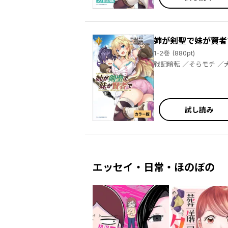
姉が剣聖で妹が賢者
1-2巻 (880pt)
戦記暗転 
試し読み
エッセイ・日常・ほのぼの