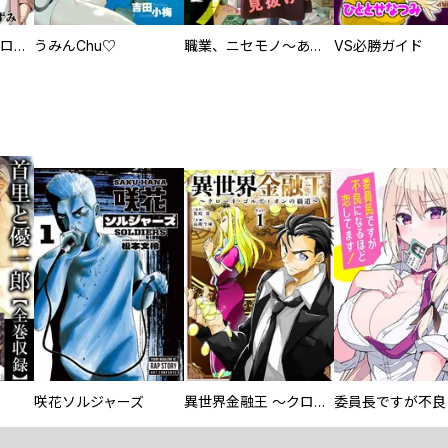
回胴創世記 パチスロを創った男達
うみんChu♡
職業、ニセモノ～あなたに偽は見抜けない【電子単行本版】
VS必勝ガイド
咲花ソルジャーズ
異世界金融王 ～クローネ・ゴルディオンの覇道～