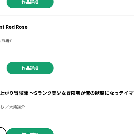
作品詳細
 Red Rose
 ／箕崎准 ／大熊猫介
作品詳細
／ばう ／武梨えり ／瀬尾みいのすけ ／「マクロスΔ」より ／こう１ ／わたなべナベ ／結城一心 ／吉野たるぼ ／箸井地図 ／アキヨシカズタカ ／ゆきのぶ ／ｓｉｈｏ ／よしづきくみち ／がい子くじん ／深見真 ／山波幸介 ／蒼和伸 ／りしん ／満月シオン ／七月隆文 ／箕崎准 ／大熊猫介 ／おおのいも ／ぬこー様 ／ぶきやま ／しいたけ元帥 ／酒虎 ／ｆｕｊｙ ／倖らる ／aonagi ／深山おから ／鹿島初 ／武梨えり ／南乃映月 ／ましまる ／西園フミコ ／中村モリス ／七月隆文 ／蒼木雅彦 ／Ｇａｒｕｎ
上がり冒険譚 ～Sランク美少女冒険者が俺の獣魔になっテイマ
真鍋譲治 ／すかいふぁーむ ／大熊猫介