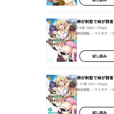
姉が剣聖で妹が賢者
1-6巻 (680～750pt)
戦記暗転 
試し読み
姉が剣聖で妹が賢者
1-37巻 (120～150pt)
戦記暗転 
試し読み