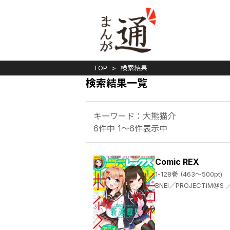
TOP
検索結果
検索結果一覧
キーワード：大熊猫介
6件中 1～6件表示中
Comic REX
1-128巻 (463～500pt)
BNEI／PROJECTiM@S ／髙橋龍也 ／まな ／ＴＹＰＥ－ＭＯＯＮ ／大森葵 ／脊髄引き抜きの刑 ／英貴 ／竹岡葉月 ／フライ ／ねことうふ ／中田ゆみ ／安藤正基 ／武梨えり ／もちオーレ ／majoccoid ／ベニガシラ ／東ふゆ ／上海散爆網絡科技有限公司 ／Ling ／蝉丸 ／吉谷光平 ／ｉｃｈｉｎｏｍｉ ／9℃ ／オンディ ／檜山大輔 ／まもウィリアムズ ／施川ユウキ ／しんどう ／空地大乃 ／色意しのぶ ／ぎん太郎 ／りすまい ／みなつき ／肋兵器 ／はにゅう ／shri ／長野文三郎 ／結城心一 ／てんまそ ／しはる