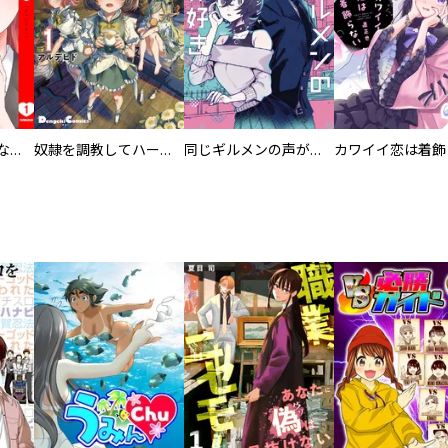
葬儀屋タケコ～あなたの最期、叶えます【電子単行本版】
奴隷を調教してハーレム作る
同じギルメンの声が好き