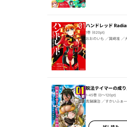
ハンドレッド Radiant
1巻 (620pt)
おおのいも
脱法テイマーの成り
1-45巻 (0～120pt)
試し読み