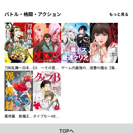
バトル・格闘・アクション
もっと見る
刀剣乱舞～日本号つれづれ酒～
EX ～その賞金稼ぎは、世界の出口を探す～【単行本版】
ゲーム内最強の『裏ボス』に転生したので、主人公の代わりに最速クリアを目指します！【電子単行本版】
復讐の魔女【電子単行本版】
異修羅 新魔王戦争
タイプＢ～48時間後、致死率100％～【単話】
TOPへ