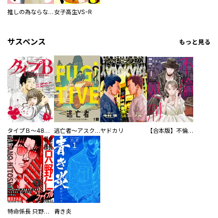
推しの為ならなんでもします！
女子高生VS-R
サスペンス
もっと見る
タイプＢ～48時間後、致死率100％～【単話】
逃亡者～アスクレピオスの杖～
ヤドカリ
【合本版】不倫処刑
特命係長 只野仁ファイナル 愛蔵版
青き炎