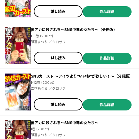
イシロウ ／こにし真樹子 ／成瀬たくや ／comic RiSky（リスキ
ー）編集部 ／宮崎摩耶 ／泡光 ／鈴木おさむ ／bigbrother ／可惜
夜季央 ／小野一光 ／川崎三枝子 ／三木内麻耶 ／岩田和久 ／牛次郎
試し読み
作品詳細
／神崎春子 ／comicRiSky（リスキー）編集部 ／酒川郁子 ／六畳
間 ／坂辺周一 ／関達也 ／摩耶夕湖 ／磯部涼 ／飯富まつり ／クロ
サワ ／森みずほ ／渋谷百音子 ／遷田膿 ／船木涼介 ／あきつみずほ
裏アカに殺される～SNS中毒の女たち～（分冊版）
／後藤羽矢子
1-5巻 (200pt)
飯富まつり ／クロサワ
試し読み
作品詳細
SNSカースト ～アイツより“いいね”が欲しい！～（分冊版）
1-12巻 (200pt)
立花もぐら ／クロサワ
試し読み
作品詳細
裏アカに殺される～SNS中毒の女たち～
1巻 (700pt)
飯富まつり ／クロサワ