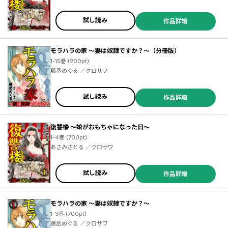
試し読み
作品詳細
モラハラの家 ～妻は奴隷ですか？～（分冊版）
1-15巻 (200pt)
藤丞めぐる ／クロサワ
試し読み
作品詳細
復讐楼 ～娘がおもちゃになった日～
1-4巻 (700pt)
あさみさとる ／クロサワ
試し読み
作品詳細
モラハラの家 ～妻は奴隷ですか？～
1-3巻 (700pt)
藤丞めぐる ／クロサワ