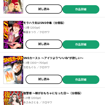
試し読み
作品詳細
モラハラ夫はSNS中毒（分冊版）
1-2巻 (200pt)
飯富まつり ／クロサワ
試し読み
作品詳細
SNSカースト ～アイツより“いいね”が欲しい～
1-3巻 (300～700pt)
立花もぐら ／クロサワ
試し読み
作品詳細
復讐楼 ～娘がおもちゃになった日～（分冊版）
1-21巻 (200pt)
あさみさとる ／クロサワ