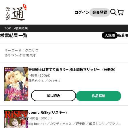
カート
検索
ログイン
会員登録
TOP
検索結果
検索結果一覧
人気順
新着順
キーワード：クロサワ
11件中 1～11件表示中
野獣紳士は育てて食らう～極上調教マリッジ～（分冊版）
1-18巻 (200pt)
藤丞めぐる ／クロサワ
試し読み
作品詳細
comic RiSky(リスキー)
1-88巻 (600pt)
big brother ／カワディＭＡＸ ／岬千皓 ／飯星シンヤ ／マツリセ