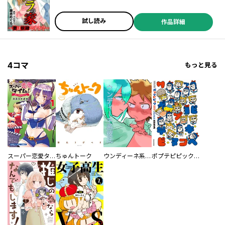
試し読み
作品詳細
4コマ
もっと見る
スーパー恋愛タイム！～現場でドＳな彼女は自宅でデレる～
ちゅんトーク
ウンディーネ系彼氏
ポプテピピック SEASON EIGHT