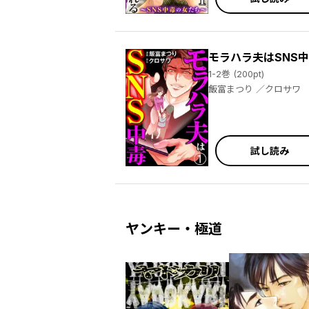
モラハラ夫はSNS
1-2巻 (200pt)
飯富まつり ／クロサワ
試し読み
ヤンキー・極道