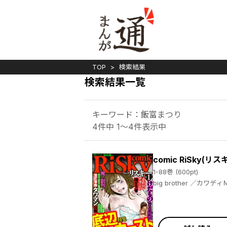
TOP
検索結果
検索結果一覧
キーワード：飯富まつり
4件中 1～4件表示中
comic RiSky(リス
1-88巻 (600pt)
big brother ／カワディＭＡＸ ／岬千皓 ／飯星シンヤ ／マツリセイシロウ ／こにし真樹子 ／成瀬たくや ／comic RiSky（リスキー）編集部 ／宮
崎摩耶 ／泡光 ／鈴木おさむ ／bigbrother ／可惜夜季央 ／小野一光 ／川崎三枝子 ／三木内麻耶 ／岩田和久 ／牛次郎 ／神崎春子 ／
comicRiSky（リスキー）編集部 ／酒川郁子 ／六畳間 ／坂辺周一 ／関達也 ／摩耶夕湖 ／磯部涼 ／飯富まつ