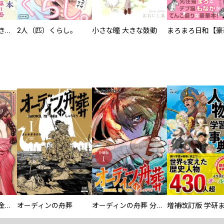
化けねこ招き【描きおろし付合冊版】
2人（匹）くらし。
小さな瞳 大きな鼓動
大正夜伽浪漫 －金曜日の花嫁—
オーディンの舟葬
オーディンの舟葬 分冊版