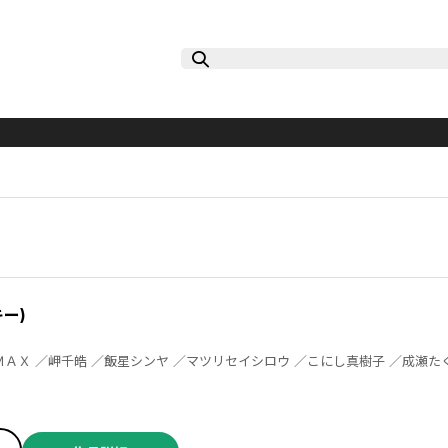
キー)
り ／クロサワ ／森みずほ ／渋谷百音
子 ／遷田膿 ／船木涼介 ／あきつみずほ ／後藤羽矢子