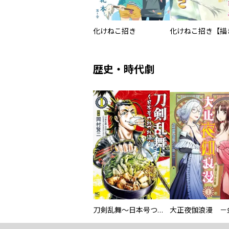
化けねこ招き
歴史・時代劇
刀剣乱舞～日本号つれづれ酒～