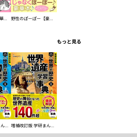
まろまろ日和【豪華版】
野性のぽーぽー【豪華版】
もっと見る
増補改訂版 学研まんが NEW世界の歴史 別巻 人物学習事典
増補改訂版 学研まんが NEW世界の歴史 別巻 世界遺産学習事典