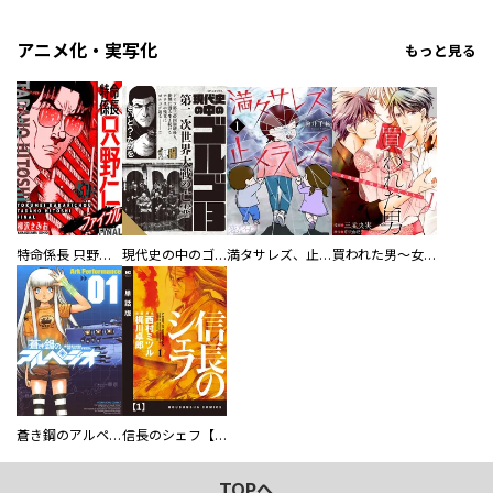
アニメ化・実写化
もっと見る
特命係長 只野仁ファイナル 愛蔵版
現代史の中のゴルゴ13
満タサレズ、止メラレズ
買われた男～女性限定快感セラピスト～【描き下ろしおまけ付き特装版】
／乙畑里仁 ／雲田月子 ／浦沢直樹 ／迷子 ／藤田まぐろ ／梶本レイカ ／赤塚祭 ／希成 ／暁生ミミ ／のゆ ／小森さじ ／まさやかな ／ぴゃあ ／天津ゆかり ／さめまる ／ひかり旭 ／山村東 ／魔神ぐり子 ／夢井琴葉 ／紙島育 ／幸宮チノ ／中山星香 ／八谷美幸 ／青トキエ ／村瀬佳子 ／ひるのつき子 ／S井ミツル ／稲荷家房之介 ／遥夏 ／鍵空とみやき ／藤緒あい ／細田七ツ木 ／箱知子 ／月みとう ／草野祐 ／臓内ニガツ ／藤野ポチョムキン ／つゆきゆるこ ／永野のりこ ／おみおみ ／駅前街中
蒼き鋼のアルペジオ
信長のシェフ【単話版】
TOPへ