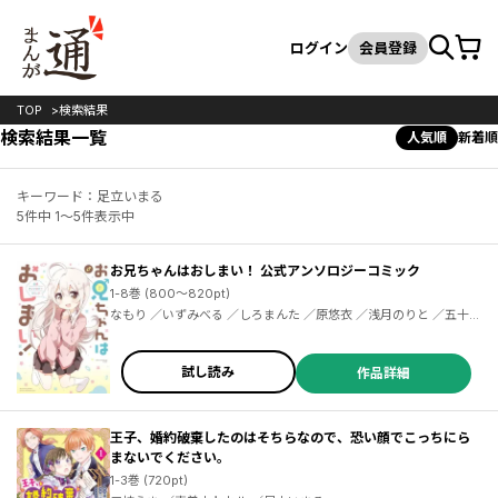
カート
検索
ログイン
会員登録
TOP
検索結果
検索結果一覧
人気順
新着順
キーワード：足立いまる
5件中 1～5件表示中
お兄ちゃんはおしまい！ 公式アンソロジーコミック
1-8巻 (800～820pt)
なもり ／いずみべる ／しろまんた ／原悠衣 ／浅月のりと ／五十嵐正邦 ／杜若わか ／川村拓 ／小林キナ ／こめつぶ ／すか ／タダノなつ ／槌居 ／ねこうめ ／藤近小梅 ／森みさき ／結城心一 ／優木すず ／ひろやまひろし ／ホリ ／おにお ／かまぼこＲＥＤ ／クール教信者 ／ｚｉｎｂｅｉ ／せらみっく ／空翔俊介 ／時田時雨 ／ドバト ／ハトポポコ ／福岡太朗 ／ろんな ／黒田ｂｂ ／足立いまる ／9℃ ／サスケ ／豊林サカネ ／はみ ／majoccoid ／ゆうち巳くみ ／雪本愁二
試し読み
作品詳細
王子、婚約破棄したのはそちらなので、恐い顔でこっちにら
まないでください。
1-3巻 (720pt)