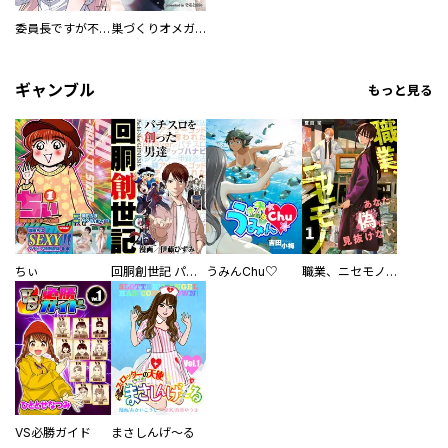
委員長ですが不良になるほど恋してます！
巣づくりオメガバース
／ひかり旭 ／山村東 ／魔神ぐり子 ／盆ノ木至 ／幸宮チノ ／中山星香 ／八谷美幸 ／青トキエ ／村瀬佳子 ／青木朋 ／ひるのつき子 ／Ｓ井ミツル ／稲荷家房之介 ／鍵空とみやき ／藤緒あい ／細田七ツ木 ／箱知子 ／月みとう ／草野祐 ／北園小和乃 ／臓内ニガツ ／藤野ポチョムキン ／つゆきゆるこ ／永野のりこ ／おみおみ ／矢樹純 ／駅前街中 ／高橋美由紀 ／あしべゆうほ ／松永江莉子 ／加藤山羊 ／宵町めめ ／吉川うたた ／加藤山羊 ／小谷梓 ／野上武志 ／西山アラタ ／ふか田さめたろう ／桂イチホ ／9℃
ギャンブル
もっと見る
ちぃ
回胴創世記 パチスロを創った男達
うみんChu♡
職業、ニセモノ～あなたに偽は見抜けない【電子単行本版】
VS必勝ガイド
まさしんげ～る