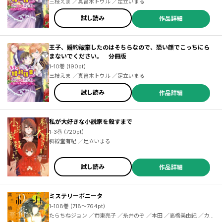
三枝えま ／真曽木トウル ／足立いまる
試し読み
作品詳細
王子、婚約破棄したのはそちらなので、恐い顔でこっちにら
まないでください。 分冊版
1-10巻 (190pt)
三枝えま ／真曽木トウル ／足立いまる
試し読み
作品詳細
私が大好きな小説家を殺すまで
1-3巻 (720pt)
斜線堂有紀 ／足立いまる
試し読み
作品詳細
ミステリーボニータ
1-108巻 (718～764pt)
たらちねジョン ／市東亮子 ／糸井のぞ ／本田 ／高橋美由紀 ／カバネユエ ／三月病 ／秋田みやび ／遠野由来子 ／びっけ ／伊東潤 ／幾花にいろ ／桂明日香 ／青木朋 ／盆ノ木至 ／相尾灯自 ／丸岡九蔵 ／桑原水菜 ／浜田翔子 ／吉岡梅 ／たうみまゆ ／崇山祟 ／高階良子 ／赤石路代 ／青池保子 ／小川彌生 ／三枝陽子 ／酒井美羽 ／梅田阿比 ／浅井西 ／宇田川うた子 ／うり ／藤近小梅 ／ムラマツヒロキ ／川島よしお ／紫堂恭子 ／亀 ／ぱらり ／幸子プロモーション ／猪原賽