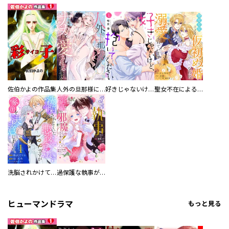
／なつみ理奈 ／吉永和弘 ／小林まこと ／恵本裕子 ／くらの ／ＮＩＣＯＭＩＣＨＩＨＩＲＯ ／岩瀬博太郎 ／EMMANUELLEMAISONNEUVE ／JULIAPAVLOWITCH ／多田基生 ／朝倉世界一 ／神波アユミ ／新田章 ／岩飛猫 ／カレー沢薫 ／ドネリー美咲 ／みずしな孝之 ／清水栄一 ／下口智裕 ／勝田文 ／太秦洋介 ／白浜鴎 ／佐藤宏海 ／山岸凉子 ／山素 ／西瓜士 ／紺乃ユウキ ／三浦よし木 ／真造圭伍 ／中島佑 ／堀たまき ／赤城あさひと ／榎屋克優 ／高瀬あきら ／諸星大二郎 ／横山キムチ ／萩尾望都 ／海野つなみ ／原基晶 ／乙川灯
佐伯かよの作品集
人外の旦那様に娶られ毎晩ナカまで愛される…。アンソロジー
好きじゃないけど、抱いてください【電子単行本版／特典おまけ付き】
聖女不在による仮初め婚なのに、不器用な王太子に溺愛されています【電子単行本版／特典おまけ付き】
洗脳されかけていた悪役令嬢ですが家出を決意しました。【電子単行本版／特典おまけ付き】
過保護な執事が私の婚活を邪魔してきます！ 分冊版
ヒューマンドラマ
もっと見る