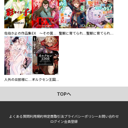
佐伯かよの作品集
EX ～その賞金稼ぎは、世界の出口を探す～【単行本版】
聖獣に育てられた少年の異世界ゆるり放浪記～神様からもらったチート魔法で、仲間たちとスローライフを満喫中～
聖獣に育てられた少年の異世界ゆるり放浪記～神様からもらったチート魔法で、仲間たちとスローライフを満喫中～【分冊版】
人外の旦那様に娶られ毎晩ナカまで愛される…。アンソロジー
オルクセン王国史
TOPへ
よくある質問
利用規約
特定商取引法
プライバシーポリシー
お問い合わせ
ログイン
会員登録