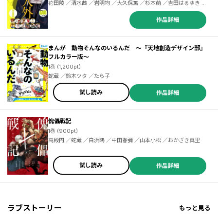
花田陵 ／清水茜 ／岩明均 ／大久保篤 ／杉本萌 ／吉田はるゆき ／
香月日輪 ／深山和香 ／蛇蔵 ／鈴木ツタ ／たら子 ／太田モアレ ／
山田正紀 ／シヒラ竜也 ／せがわまさき ／初嘉屋一生 ／稲光伸二 ／
作品詳細
原田重光
まんが 動物そんなのいるんだ ～『天地創造デザイン部』
フルカラー版～
1巻 (1,200pt)
蛇蔵 ／鈴木ツタ ／たら子
試し読み
作品詳細
傀儡戦記
1巻 (900pt)
高殿円 ／蛇蔵 ／白浜鴎 ／中田春彌 ／山本小松 ／おかざき真里
試し読み
作品詳細
ラブストーリー
もっと見る