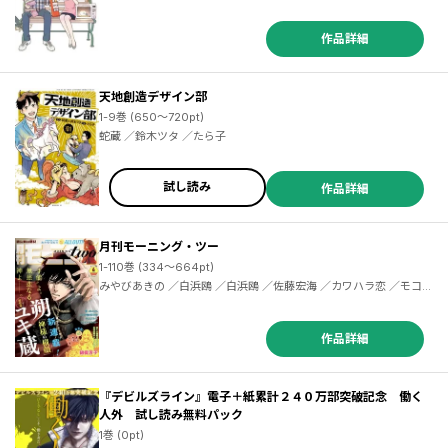
作品詳細
天地創造デザイン部
／大槻閑人 ／サライネス ／一色まこと ／榎本あかまる ／灰田高鴻 ／東谷護 ／吉本浩二 ／山田風太郎 ／勝田文 ／関口かんこ ／鈴木マサカズ ／関根眞一 ／橘尚毅 ／汐里 ／藤本正二 ／ＪｕａｎＡｌｂａｒｒａｎ ／稚野鳥子 ／子鹿ゆずる ／大槻閑人 ／藤田和日郎 ／濱田轟天 ／川 ／トウテムポール ／伊藤一角 ／池田邦彦 ／萩原玲二 ／後藤一信 ／弘兼憲史 ／諏訪符馬 ／磯部涼 ／青井ぬゐ ／ハナツカシオリ ／岩渕竜子 ／常喜寝太郎 ／菅野カラン ／須賀達郎 ／陣野ハル ／竹村優作 ／ヨンチャン ／佐原実波 ／足立金太郎
1-9巻 (650～720pt)
蛇蔵 ／鈴木ツタ ／たら子
試し読み
作品詳細
月刊モーニング・ツー
1-110巻 (334～664pt)
みやびあきの ／白浜鴎 ／白浜鴎 ／佐藤宏海 ／カワハラ恋 ／モコ ／宮城みち ／中村光 ／北駒生 ／堀尾省太 ／諸星大二郎 ／夏本季実 ／土塚理弘 ／鎌谷悠希 ／蛇蔵 ／鈴木ツタ ／たら子 ／宮崎夏次系 ／坂木原レム ／クマガエ ／宮澤ひしを ／花田陵 ／束ユムコ ／岸川瑞樹 ／竹谷州史 ／オノ・ナツメ ／コンノトヒロ ／雨瀬シオリ ／ＴＡＧＲＯ ／三宅乱丈 ／速水螺旋人 ／渡辺ペコ ／大澄剛 ／日暮キノコ ／綿貫芳子 ／ancou ／押切蓮介 ／新田章 ／鳥飼茜 ／北森サイ
作品詳細
『デビルズライン』電子＋紙累計２４０万部突破記念 働く
人外 試し読み無料パック
1巻 (0pt)