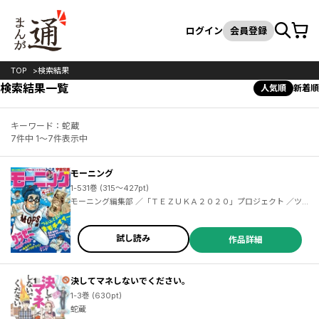
カート
検索
ログイン
会員登録
TOP
検索結果
検索結果一覧
人気順
新着順
キーワード：蛇蔵
7件中 1～7件表示中
モーニング
1-531巻 (315～427pt)
モーニング編集部 ／「ＴＥＺＵＫＡ２０２０」プロジェクト ／ツジトモ ／綱本将也 ／森高夕次 ／足立金太郎 ／鈴ノ木ユウ ／泰三子 ／鈴木コイチ ／小山宙哉 ／飛田漱 ／田素弘 ／池井戸潤 ／フジモトシゲキ ／津覇圭一 ／真刈信二 ／かわぐちかいじ ／山田芳裕 ／よしながふみ ／カルロ・ゼン ／石田点 ／山村東 ／なきぼくろ ／亜樹直 ／オキモト・シュウ ／とりのなん子 ／山田金鉄 ／田島隆 ／東風孝広 ／染谷みのる ／秋月りす ／家田明歩 ／あらゐけいいち ／たかぎ七彦 ／アダチケイジ ／仔鹿リナ ／東元俊哉 ／福田泰宏 ／三原和人 ／岡田卓也
試し読み
作品詳細
決してマネしないでください。
1-3巻 (630pt)
蛇蔵