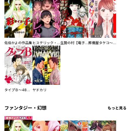
佐伯かよの作品集
ヒステリック・ハーレム～搾られる男と堕ちる女～【電子単行本版】
生贄の村【電子単行本版】
葬儀屋タケコ～あなたの最期、叶えます【電子単行本版】
タイプＢ～48時間後、致死率100％～【単話】
ヤドカリ
ファンタジー・幻想
もっと見る