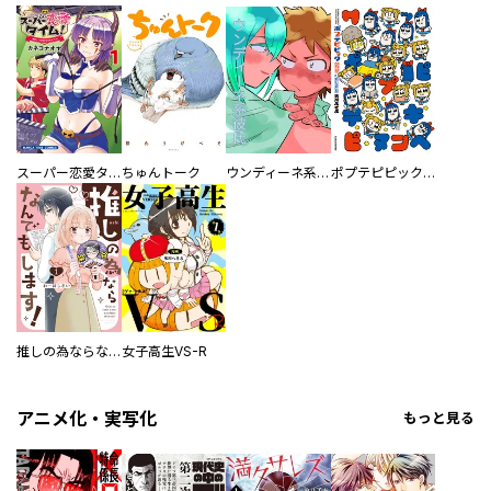
スーパー恋愛タイム！～現場でドＳな彼女は自宅でデレる～
ちゅんトーク
ウンディーネ系彼氏
ポプテピピック SEASON EIGHT
推しの為ならなんでもします！
女子高生VS-R
アニメ化・実写化
もっと見る