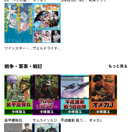
EX ～その賞金稼ぎは、世界の出口を探す～【単行本版】
メテオ７
Stella bit／es【単話版】
終末ミッケ
ツインスター・サイクロン・ランナウェイ
ヴェルドライチオシ聖典パック 『転スラ』ミニ画集付き シリウス人気作３選
戦争・軍事・戦記
もっと見る
装甲擲弾兵
サムライソルジャー SAMURAI SOLDIER
平成維新 戦う自衛隊
オメガJ