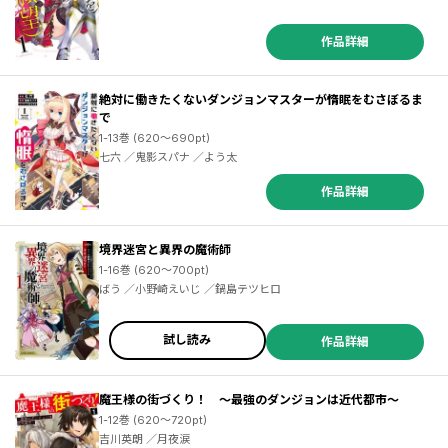
作品詳細
絶対に働きたくないダンジョンマスターが惰眠をむさぼるま
で
1-13巻 (620～690pt)
七六 ／鬼影スパナ ／よう太
作品詳細
境界迷宮と異界の魔術師
1-16巻 (620～700pt)
ばう ／小野崎えいじ ／鍋島テツヒロ
試し読み
作品詳細
魔王様の街づくり！ ～最強のダンジョンは近代都市～
1-12巻 (620～720pt)
吉川英朗 ／月夜涙