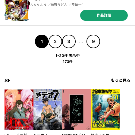
ＳＡＶＡＮ ／鴨野うどん ／雫綺一生
作品詳細
1
2
3
9
...
1-20件 表示中
173件
SF
もっと見る