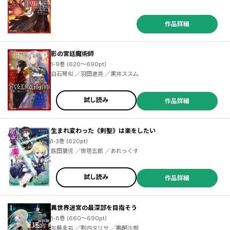
作品詳細
影の宮廷魔術師
1-9巻 (620～690pt)
白石琴似 ／羽田遼亮 ／黒井ススム
試し読み
作品詳細
生まれ変わった《剣聖》は楽をしたい
1-3巻 (620pt)
鉄田猿児 ／笹塔五郎 ／あれっくす
試し読み
作品詳細
異世界迷宮の最深部を目指そう
1-8巻 (660～690pt)
左藤圭右 ／割内タリサ ／鵜飼沙樹