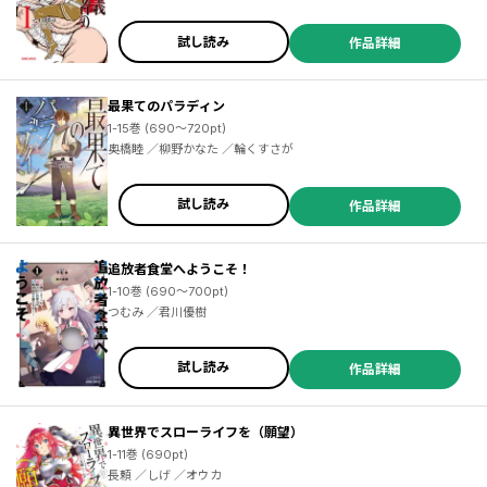
試し読み
作品詳細
最果てのパラディン
1-15巻 (690～720pt)
奥橋睦 ／柳野かなた ／輪くすさが
試し読み
作品詳細
追放者食堂へようこそ！
1-10巻 (690～700pt)
つむみ ／君川優樹
試し読み
作品詳細
異世界でスローライフを（願望）
1-11巻 (690pt)
長頼 ／しげ ／オウカ