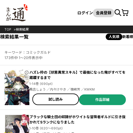
カート
検索
ログイン
会員登録
TOP
検索結果
検索結果一覧
人気順
新着順
キーワード：コミックガルド
173件中 1～20件表示中
ハズレ枠の【状態異常スキル】で最強になった俺がすべてを
蹂躙するまで
1-14巻 (690pt)
鵜吉しょう ／内々けやき ／篠崎芳 ／KWKM
試し読み
作品詳細
ブラックな騎士団の奴隷がホワイトな冒険者ギルドに引き抜
かれてSランクになりました
1-10巻 (620～690pt)