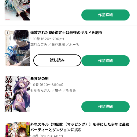
作品詳細
追放されたS級鑑定士は最強のギルドを創る
1-10巻 (620～700pt)
霜月なごみ ／瀬戸夏樹 ／ふーろ
試し読み
作品詳細
暴食妃の剣
1-9巻 (620～660pt)
もちろんさん ／猫子 ／ろるあ
作品詳細
外れスキル【地図化（マッピング）】を手にした少年は最強
パーティーとダンジョンに挑む
1-3巻 (620～640pt)