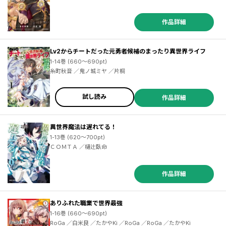
作品詳細
Lv2からチートだった元勇者候補のまったり異世界ライフ
1-14巻 (660～690pt)
糸町秋音 ／鬼ノ城ミヤ ／片桐
試し読み
作品詳細
異世界魔法は遅れてる！
1-13巻 (620～700pt)
ＣＯＭＴＡ ／樋辻臥命
作品詳細
ありふれた職業で世界最強
1-16巻 (660～690pt)
RoGa ／白米良 ／たかやKi ／RoGa ／RoGa ／たかやKi