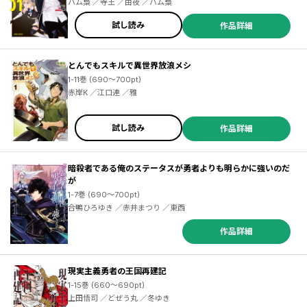
ハム梟 ／寺王 ／由夜 ／ハム梟
試し読み
作品詳細
とんでもスキルで異世界放浪メシ
1-11巻 (690～700pt)
赤岸K ／江口連 ／雅
試し読み
作品詳細
暗殺者である俺のステータスが勇者よりも明らかに強いのだ
が
1-7巻 (690～700pt)
合鴨ひろゆき ／赤井まつり ／東西
作品詳細
現実主義勇者の王国再建記
1-15巻 (660～690pt)
上田悟司 ／どぜう丸 ／冬ゆき