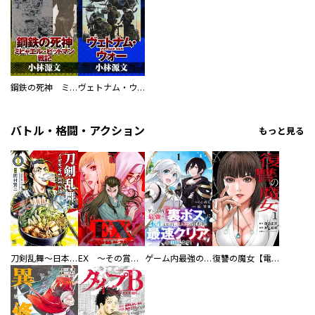
鋼鉄の死神 ミヒャエル・ビットマン戦記
ヴェトナム・ウォー VIETNAM WAR
バトル・格闘・アクション
もっと見る
刀剣乱舞～日本号つれづれ酒～
EX ～その賞金稼ぎは、世界の出口を探す～【単行本版】
ゲーム内最強の『裏ボス』に転生したので、主人公の代わりに最速クリアを目指します！【電子単行本版】
復讐の魔女【電子単行本版】