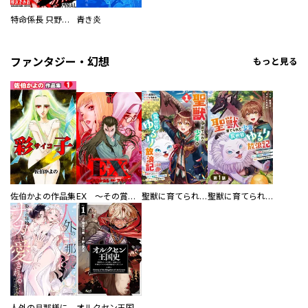
特命係長 只野仁ファイナル 愛蔵版
青き炎
ファンタジー・幻想
もっと見る
佐伯かよの作品集
EX ～その賞金稼ぎは、世界の出口を探す～【単行本版】
聖獣に育てられた少年の異世界ゆるり放浪記～神様からもらったチート魔法で、仲間たちとスローライフを満喫中～
聖獣に育てられた少年の異世界ゆるり放浪記～神様からもらったチート魔法で、仲間たちとスローライフを満喫中～【分冊版】
人外の旦那様に娶られ毎晩ナカまで愛される…。アンソロジー
オルクセン王国史