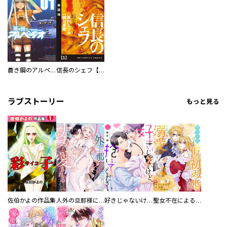
蒼き鋼のアルペジオ
信長のシェフ【単話版】
ラブストーリー
もっと見る
佐伯かよの作品集
人外の旦那様に娶られ毎晩ナカまで愛される…。アンソロジー
好きじゃないけど、抱いてください【電子単行本版／特典おまけ付き】
聖女不在による仮初め婚なのに、不器用な王太子に溺愛されています【電子単行本版／特典おまけ付き】