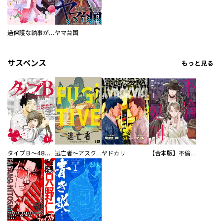
過保護な執事が私の婚活を邪魔してきます！
ヤマ台国
サスペンス
もっと見る
タイプＢ～48時間後、致死率100％～【単話】
逃亡者～アスクレピオスの杖～
ヤドカリ
【合本版】不倫処刑