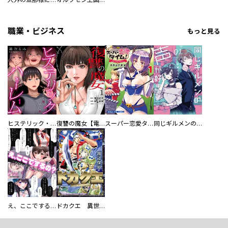
職業・ビジネス
もっと見る
ヒステリック・ハーレム～搾られる男と堕ちる女～【電子単行本版】
復讐の魔女【電子単行本版】
スーパー恋愛タイム！～現場でドＳな彼女は自宅でデレる～
同じギルメンの声が好き
え、ここでするの？ アイドルのファンが知らない日常
ドカクエ 異世界ドカコッククエスト