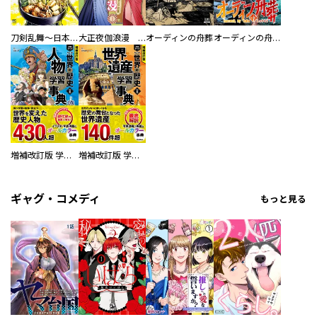
刀剣乱舞～日本号つれづれ酒～
大正夜伽浪漫 －金曜日の花嫁—
オーディンの舟葬
オーディンの舟葬 分冊版
増補改訂版 学研まんが NEW世界の歴史 別巻 人物学習事典
増補改訂版 学研まんが NEW世界の歴史 別巻 世界遺産学習事典
ギャグ・コメディ
もっと見る