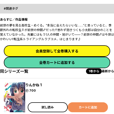
関連タグ
あらすじ／作品情報
前世の夢を見る高校生・めぐる。”本当に会えたらいいな……”と思っていると、季
節外れの転校生♀が前世の仲間♂だった!?思わず抱きつくも小太郎は自分のことを
覚えていなかった。先輩にはもう1人の仲間・旭がいて——？前世の仲間♂は今世は
かわいい!!転生系トライアングルラブコメ、はじまります♪
会員登録して全巻購入する
全巻カートに追加する
同シリーズ一覧
1巻から
最新から
りんかね 1
ポイント
700
試し読み
カートに追加