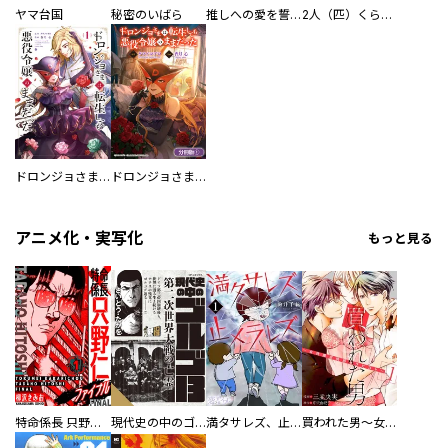
ヤマ台国
秘密のいばら
推しへの愛を誓いますか？～アラサー女子、推しは逃げぬが人生逃げる～
2人（匹）くらし。
ドロンジョさまは転生しても悪役令嬢のままだった
ドロンジョさまは転生しても悪役令嬢のままだった【分冊版】
アニメ化・実写化
もっと見る
特命係長 只野仁ファイナル 愛蔵版
現代史の中のゴルゴ13
満タサレズ、止メラレズ
買われた男～女性限定快感セラピスト～【描き下ろしおまけ付き特装版】