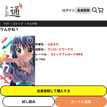
カート
検索
ログイン
会員登録
TOP
コミック
りんかね
りんかね 1
作家名：
とめきち
出版社：
ブシロードワークス
レーベル：
コミックブシロードWEB
ポイント
700
会員登録して購入する
試し読み
カートに追加