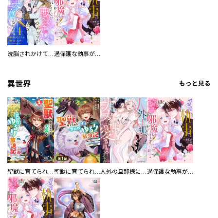
洗脳されかけていた悪役令嬢ですが家出を決意しました。【電子単行本版／特典おまけ付き】
過保護な執事が私の婚活を邪魔してきます！ 分冊版
異世界
もっと見る
聖獣に育てられた少年の異世界ゆるり放浪記～神様からもらったチート魔法で、仲間たちとスローライフを満喫中～
聖獣に育てられた少年の異世界ゆるり放浪記～神様からもらったチート魔法で、仲間たちとスローライフを満喫中～【分冊版】
人外の旦那様に娶られ毎晩ナカまで愛される…。アンソロジー
過保護な執事が私の婚活を邪魔してきます！ 分冊版