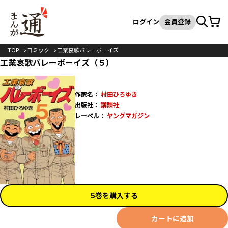
カート
検索
ログイン
会員登録
TOP
コミック
工業哀歌バレーボーイズ
工業哀歌バレーボーイズ（５）
作家名：
村田ひろゆき
出版社：
講談社
レーベル：
ヤングマガジン
5巻を購入する
カートに追加