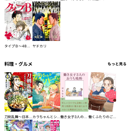
タイプＢ～48時間後、致死率100％～【単話】
ヤドカリ
料理・グルメ
もっと見る
刀剣乱舞～日本号つれづれ酒～
カラちゃんとシトーさんと、 【分冊版】
働き女子3人のおうち晩酌
働くふたりのごほうび飯