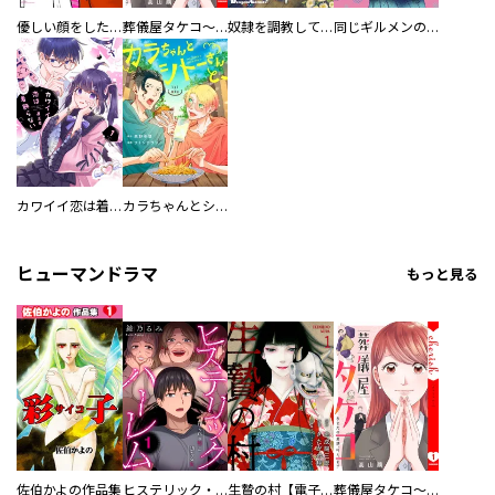
優しい顔をした親友は、夫と不倫して私の家に入り込んできた。
葬儀屋タケコ～あなたの最期、叶えます【電子単行本版】
奴隷を調教してハーレム作る
同じギルメンの声が好き
カワイイ恋は着飾らない
カラちゃんとシトーさんと、 【分冊版】
ヒューマンドラマ
もっと見る
佐伯かよの作品集
ヒステリック・ハーレム～搾られる男と堕ちる女～【電子単行本版】
生贄の村【電子単行本版】
葬儀屋タケコ～あなたの最期、叶えます【電子単行本版】