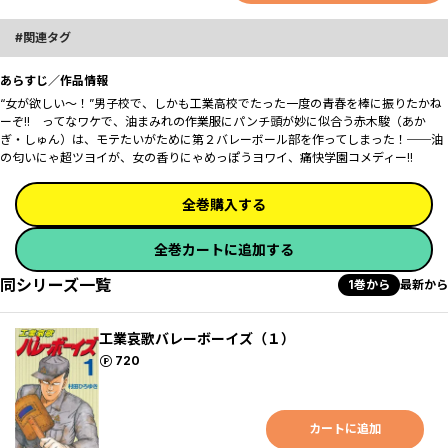
関連タグ
あらすじ／作品情報
“女が欲しい～！”男子校で、しかも工業高校でたった一度の青春を棒に振りたかね
ーぞ!! ってなワケで、油まみれの作業服にパンチ頭が妙に似合う赤木駿（あか
ぎ・しゅん）は、モテたいがために第２バレーボール部を作ってしまった！──油
の匂いにゃ超ツヨイが、女の香りにゃめっぽうヨワイ、痛快学園コメディー!!
全巻購入する
全巻カートに追加する
同シリーズ一覧
1巻から
最新から
工業哀歌バレーボーイズ（１）
ポイント
720
カートに追加