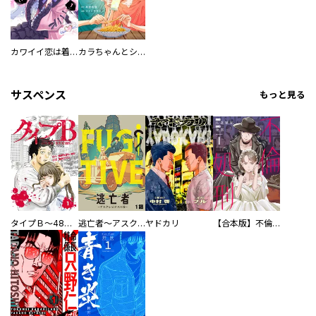
カワイイ恋は着飾らない
カラちゃんとシトーさんと、 【分冊版】
サスペンス
もっと見る
タイプＢ～48時間後、致死率100％～【単話】
逃亡者～アスクレピオスの杖～
ヤドカリ
【合本版】不倫処刑