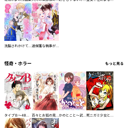
洗脳されかけていた悪役令嬢ですが家出を決意しました。【電子単行本版／特典おまけ付き】
過保護な執事が私の婚活を邪魔してきます！ 分冊版
怪奇・ホラー
もっと見る
タイプＢ～48時間後、致死率100％～【単話】
百々とお狐の見習い巫女生活【単行本版】
かのとこと～武蔵花町怪話譚～ 【連載版】
死ニガミ少女とスマホ神