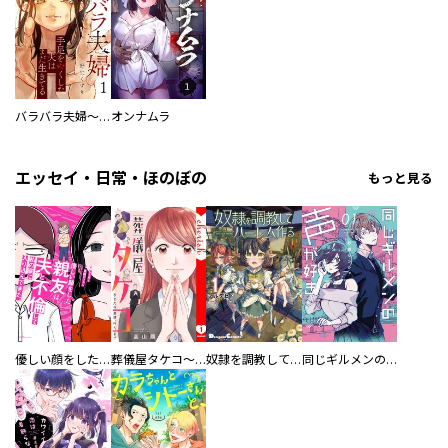
バラバラ夫婦～手足をなくした夫はまだ生きてる
オンナムラ
エッセイ・日常・ほのぼの
もっと見る
優しい顔をした親友は、夫と不倫して私の家に入り込んできた。
葬儀屋タケコ～あなたの最期、叶えます【電子単行本版】
奴隷を調教してハーレム作る
同じギルメンの声が好き