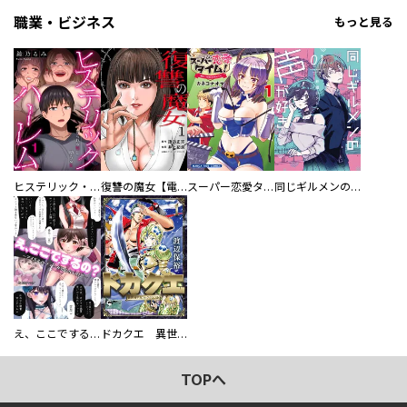
職業・ビジネス
もっと見る
ヒステリック・ハーレム～搾られる男と堕ちる女～【電子単行本版】
復讐の魔女【電子単行本版】
スーパー恋愛タイム！～現場でドＳな彼女は自宅でデレる～
同じギルメンの声が好き
え、ここでするの？ アイドルのファンが知らない日常
ドカクエ 異世界ドカコッククエスト
TOPへ