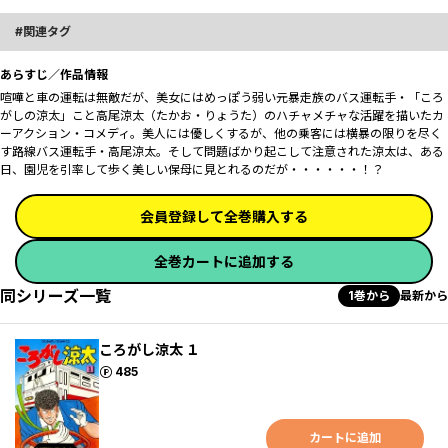
関連タグ
あらすじ／作品情報
喧嘩と車の運転は無敵だが、美女にはめっぽう弱い元暴走族のバス運転手・「ころ
がしの涼太」こと高尾涼太（たかお・りょうた）のハチャメチャな活躍を描いたカ
ーアクション・コメディ。美人には優しくするが、他の乗客には横暴の限りを尽く
す路線バス運転手・高尾涼太。そして問題ばかり起こして注意された涼太は、ある
日、園児を引率して歩く美しい保母に見とれるのだが・・・・・・！？
会員登録して全巻購入する
全巻カートに追加する
同シリーズ一覧
1巻から
最新から
ころがし涼太 １
ポイント
485
カートに追加