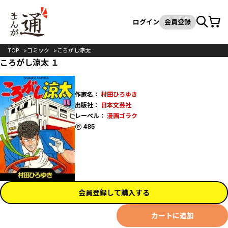
カート
検索
ログイン
会員登録
TOP
コミック
ころがし涼太
ころがし涼太 １
作家名：
村田ひろゆき
出版社：
日本文芸社
レーベル：
漫画ゴラク
ポイント
485
会員登録して購入する
カートに追加