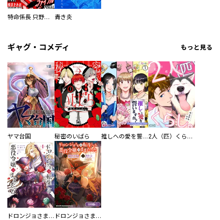
特命係長 只野仁ファイナル 愛蔵版
青き炎
ギャグ・コメディ
もっと見る
ヤマ台国
秘密のいばら
推しへの愛を誓いますか？～アラサー女子、推しは逃げぬが人生逃げる～
2人（匹）くらし。
ドロンジョさまは転生しても悪役令嬢のままだった
ドロンジョさまは転生しても悪役令嬢のままだった【分冊版】