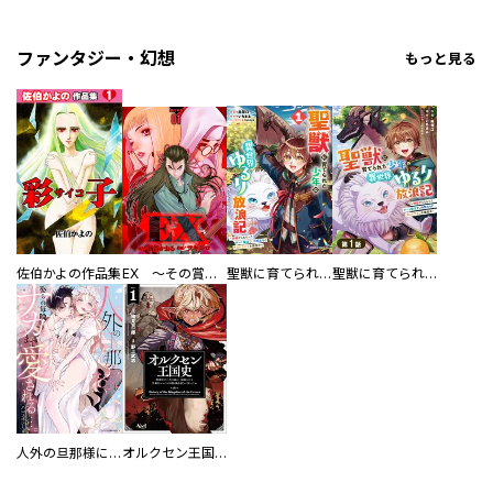
ファンタジー・幻想
もっと見る
佐伯かよの作品集
EX ～その賞金稼ぎは、世界の出口を探す～【単行本版】
聖獣に育てられた少年の異世界ゆるり放浪記～神様からもらったチート魔法で、仲間たちとスローライフを満喫中～
聖獣に育てられた少年の異世界ゆるり放浪記～神様からもらったチート魔法で、仲間たちとスローライフを満喫中～【分冊版】
人外の旦那様に娶られ毎晩ナカまで愛される…。アンソロジー
オルクセン王国史