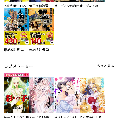
刀剣乱舞～日本号つれづれ酒～
大正夜伽浪漫 －金曜日の花嫁—
オーディンの舟葬
オーディンの舟葬 分冊版
増補改訂版 学研まんが NEW世界の歴史 別巻 人物学習事典
増補改訂版 学研まんが NEW世界の歴史 別巻 世界遺産学習事典
ラブストーリー
もっと見る
佐伯かよの作品集
人外の旦那様に娶られ毎晩ナカまで愛される…。アンソロジー
好きじゃないけど、抱いてください【電子単行本版／特典おまけ付き】
聖女不在による仮初め婚なのに、不器用な王太子に溺愛されています【電子単行本版／特典おまけ付き】