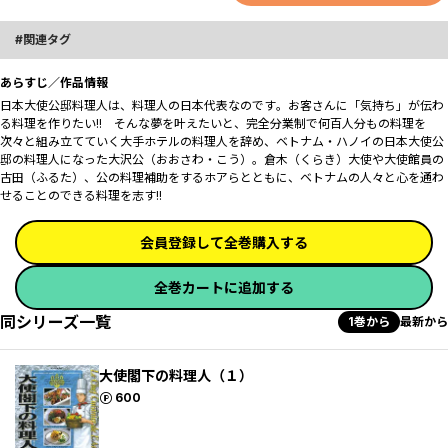
関連タグ
あらすじ／作品情報
日本大使公邸料理人は、料理人の日本代表なのです――。お客さんに「気持ち」が伝わ
る料理を作りたい!! そんな夢を叶えたいと、完全分業制で何百人分もの料理を
次々と組み立てていく大手ホテルの料理人を辞め、ベトナム・ハノイの日本大使公
邸の料理人になった大沢公（おおさわ・こう）。倉木（くらき）大使や大使館員の
古田（ふるた）、公の料理補助をするホアらとともに、ベトナムの人々と心を通わ
せることのできる料理を志す!!
会員登録して全巻購入する
全巻カートに追加する
同シリーズ一覧
1巻から
最新から
大使閣下の料理人（１）
ポイント
600