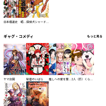
日本極道史 昭和編 スーパー大合本
探偵犬シャードック（新装版）
ギャグ・コメディ
もっと見る
ヤマ台国
秘密のいばら
推しへの愛を誓いますか？～アラサー女子、推しは逃げぬが人生逃げる～
2人（匹）くらし。