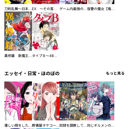
刀剣乱舞～日本号つれづれ酒～
EX ～その賞金稼ぎは、世界の出口を探す～【単行本版】
ゲーム内最強の『裏ボス』に転生したので、主人公の代わりに最速クリアを目指します！【電子単行本版】
復讐の魔女【電子単行本版】
異修羅 新魔王戦争
タイプＢ～48時間後、致死率100％～【単話】
エッセイ・日常・ほのぼの
もっと見る
優しい顔をした親友は、夫と不倫して私の家に入り込んできた。
葬儀屋タケコ～あなたの最期、叶えます【電子単行本版】
奴隷を調教してハーレム作る
同じギルメンの声が好き