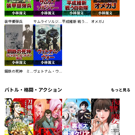
装甲擲弾兵
サムライソルジャー SAMURAI SOLDIER
平成維新 戦う自衛隊
オメガJ
鋼鉄の死神 ミヒャエル・ビットマン戦記
ヴェトナム・ウォー VIETNAM WAR
バトル・格闘・アクション
もっと見る