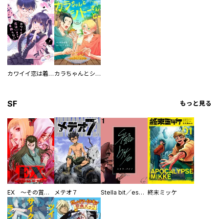
カワイイ恋は着飾らない
カラちゃんとシトーさんと、 【分冊版】
SF
もっと見る
EX ～その賞金稼ぎは、世界の出口を探す～【単行本版】
メテオ７
Stella bit／es【単話版】
終末ミッケ