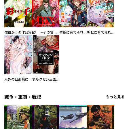
佐伯かよの作品集
EX ～その賞金稼ぎは、世界の出口を探す～【単行本版】
聖獣に育てられた少年の異世界ゆるり放浪記～神様からもらったチート魔法で、仲間たちとスローライフを満喫中～
聖獣に育てられた少年の異世界ゆるり放浪記～神様からもらったチート魔法で、仲間たちとスローライフを満喫中～【分冊版】
人外の旦那様に娶られ毎晩ナカまで愛される…。アンソロジー
オルクセン王国史
戦争・軍事・戦記
もっと見る