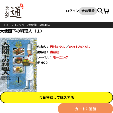
カート
検索
ログイン
会員登録
TOP
コミック
大使閣下の料理人
大使閣下の料理人（１）
作家名：
西村ミツル
／
かわすみひろし
出版社：
講談社
レーベル：
モーニング
ポイント
600
会員登録して購入する
カートに追加