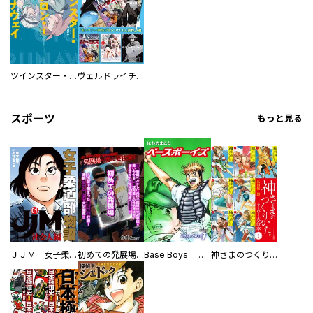
ツインスター・サイクロン・ランナウェイ
ヴェルドライチオシ聖典パック 『転スラ』ミニ画集付き シリウス人気作３選
スポーツ
もっと見る
ＪＪＭ 女子柔道部物語 社会人編
初めての発展場 【白抜き修正版】
Base Boys 新装版
神さまのつくりかた。スーパー大合本