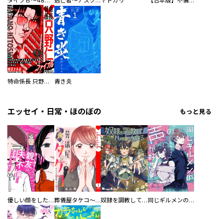
タイプＢ～48時間後、致死率100％～【単話】
逃亡者～アスクレピオスの杖～
ヤドカリ
【合本版】不倫処刑
特命係長 只野仁ファイナル 愛蔵版
青き炎
エッセイ・日常・ほのぼの
もっと見る
優しい顔をした親友は、夫と不倫して私の家に入り込んできた。
葬儀屋タケコ～あなたの最期、叶えます【電子単行本版】
奴隷を調教してハーレム作る
同じギルメンの声が好き