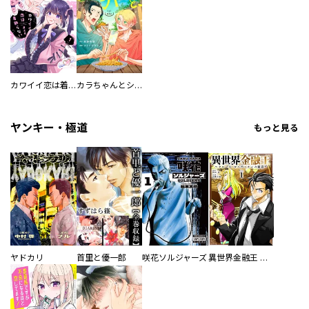
カワイイ恋は着飾らない
カラちゃんとシトーさんと、 【分冊版】
ヤンキー・極道
もっと見る
ヤドカリ
首里と優一郎
咲花ソルジャーズ
異世界金融王 ～クローネ・ゴルディオンの覇道～