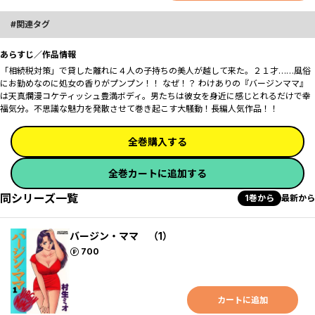
関連タグ
あらすじ／作品情報
「相続税対策」で貸した離れに４人の子持ちの美人が越して来た。２１才……風俗
にお勤めなのに処女の香りがプンプン！！ なぜ！？ わけありの『バージンママ』
は天真爛漫コケティッシュ豊満ボディ。男たちは彼女を身近に感じとれるだけで幸
福気分。不思議な魅力を発散させて巻き起こす大騒動！長編人気作品！！
全巻購入する
全巻カートに追加する
同シリーズ一覧
1巻から
最新から
バージン・ママ （1）
ポイント
700
カートに追加