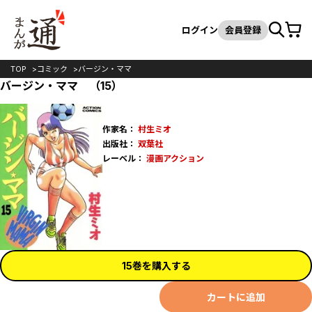
カート
検索
ログイン
会員登録
TOP
コミック
バージン・ママ
バージン・ママ （15）
作家名：
村生ミオ
出版社：
双葉社
レーベル：
漫画アクション
15巻を購入する
カートに追加