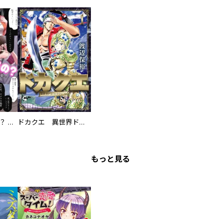
え、ここでするの？ アイドルのファンが知らない日常
ドカクエ 異世界ドカコッククエスト
もっと見る