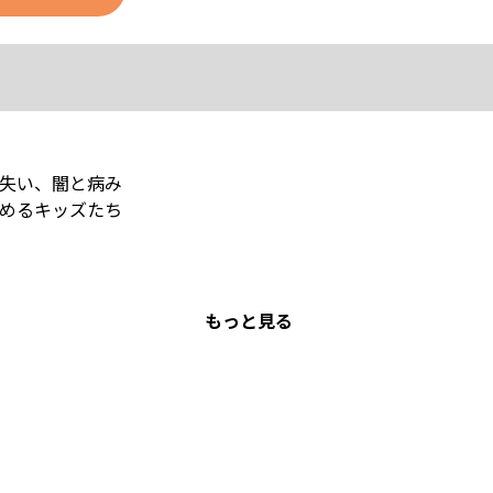
失い、闇と病み
めるキッズたち
もっと見る