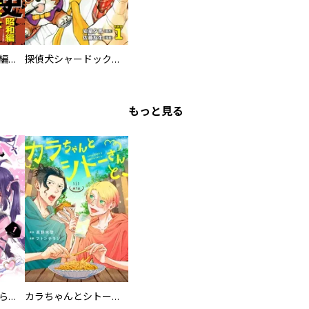
日本極道史 昭和編 スーパー大合本
探偵犬シャードック（新装版）
もっと見る
カワイイ恋は着飾らない
カラちゃんとシトーさんと、 【分冊版】