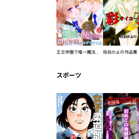
王立学園で唯一魔法が使えない庶民仲間のはずですよね～実は王子様で私を溺愛しているなんて告白はやめてください～
佐伯かよの作品集
スポーツ