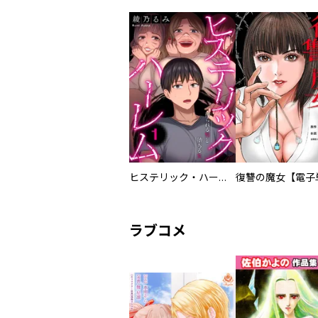
ヒステリック・ハーレム～搾られる男と堕ちる女～【電子単行本版】
ラブコメ