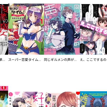
復讐の魔女【電子単行本版】
スーパー恋愛タイム！～現場でドＳな彼女は自宅でデレる～
同じギルメンの声が好き