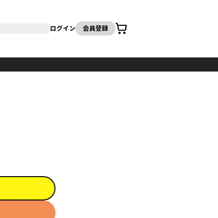
カート
ログイン
会員登録