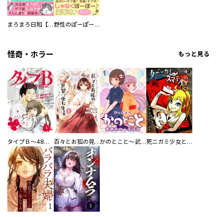
まろまろ日和【豪華版】
野性のぽーぽー【豪華版】
怪奇・ホラー
もっと見る
タイプＢ～48時間後、致死率100％～【単話】
百々とお狐の見習い巫女生活【単行本版】
かのとこと～武蔵花町怪話譚～ 【連載版】
死ニガミ少女とスマホ神