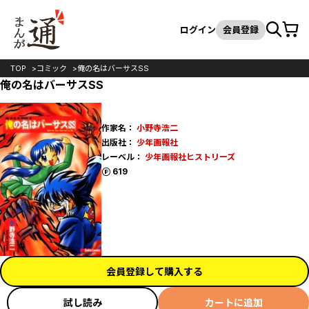
カート
検索
ログイン
会員登録
TOP
コミック
俺の名はバーサスSS
俺の名はバーサスSS
作家名：
小野寺浩二
出版社：
少年画報社
レーベル：
少年画報社ヒストリーズ
ポイント
619
会員登録して購入する
試し読み
カートに追加