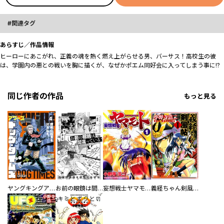
関連タグ
あらすじ／作品情報
ヒーローにあこがれ、正義の魂を熱く燃え上がらせる男、バーサス！高校生の彼
は、学園内の悪との戦いを胸に描くが、なぜかポエム同好会に入ってしまう事に!?
同じ作者の作品
もっと見る
ヤングキングアワーズ
お前の眼鏡は間違っている！＜単話版＞
妄想戦士ヤマモト
義経ちゃん剣風帖