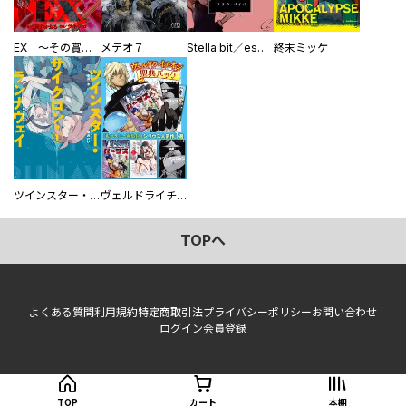
EX ～その賞金稼ぎは、世界の出口を探す～【単行本版】
メテオ７
Stella bit／es【単話版】
終末ミッケ
ツインスター・サイクロン・ランナウェイ
ヴェルドライチオシ聖典パック 『転スラ』ミニ画集付き シリウス人気作３選
TOPへ
よくある質問
利用規約
特定商取引法
プライバシーポリシー
お問い合わせ
ログイン
会員登録
TOP
カート
本棚