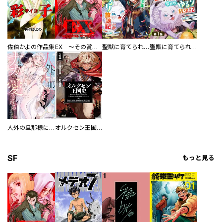
佐伯かよの作品集
EX ～その賞金稼ぎは、世界の出口を探す～【単行本版】
聖獣に育てられた少年の異世界ゆるり放浪記～神様からもらったチート魔法で、仲間たちとスローライフを満喫中～
聖獣に育てられた少年の異世界ゆるり放浪記～神様からもらったチート魔法で、仲間たちとスローライフを満喫中～【分冊版】
人外の旦那様に娶られ毎晩ナカまで愛される…。アンソロジー
オルクセン王国史
SF
もっと見る