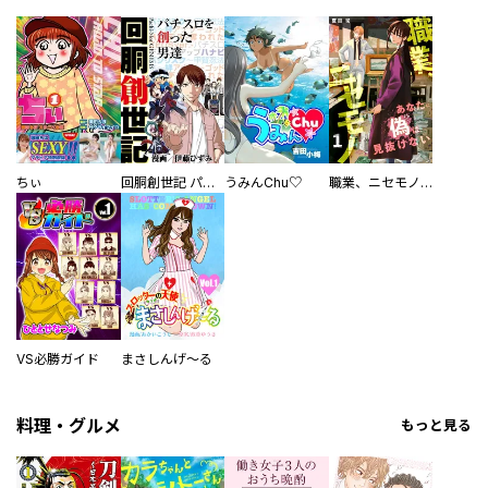
ちぃ
回胴創世記 パチスロを創った男達
うみんChu♡
職業、ニセモノ～あなたに偽は見抜けない【電子単行本版】
VS必勝ガイド
まさしんげ～る
料理・グルメ
もっと見る