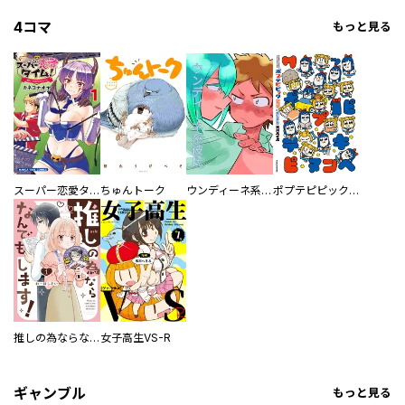
4コマ
もっと見る
スーパー恋愛タイム！～現場でドＳな彼女は自宅でデレる～
ちゅんトーク
ウンディーネ系彼氏
ポプテピピック SEASON EIGHT
推しの為ならなんでもします！
女子高生VS-R
ギャンブル
もっと見る