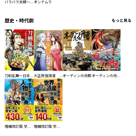
バラバラ夫婦～手足をなくした夫はまだ生きてる
オンナムラ
歴史・時代劇
もっと見る
刀剣乱舞～日本号つれづれ酒～
大正夜伽浪漫 －金曜日の花嫁—
オーディンの舟葬
オーディンの舟葬 分冊版
増補改訂版 学研まんが NEW世界の歴史 別巻 人物学習事典
増補改訂版 学研まんが NEW世界の歴史 別巻 世界遺産学習事典