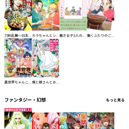
刀剣乱舞～日本号つれづれ酒～
カラちゃんとシトーさんと、 【分冊版】
働き女子3人のおうち晩酌
働くふたりのごほうび飯
異世界ちゃんこ～横綱目前に召喚されたんだが～ 【連載版】
僕と嫁さんとお酒の関係
ファンタジー・幻想
もっと見る