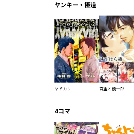
ヤンキー・極道
ヤドカリ
首里と優一郎
4コマ