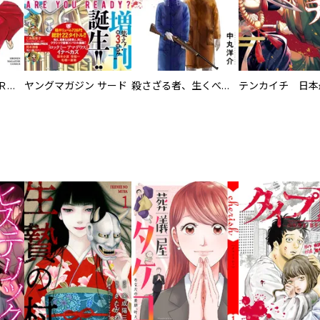
我間乱～ＧＡＭＡＲＡＮ～
ヤングマガジン サード
殺さざる者、生くべからず