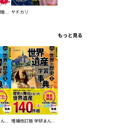
タイプＢ～48時間後、致死率100％～【単話】
ヤドカリ
もっと見る
増補改訂版 学研まんが NEW世界の歴史 別巻 人物学習事典
増補改訂版 学研まんが NEW世界の歴史 別巻 世界遺産学習事典