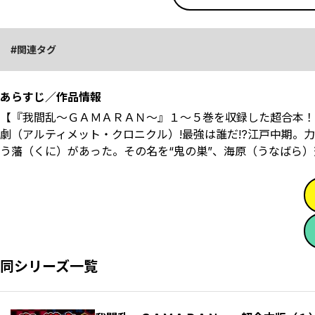
関連タグ
あらすじ／作品情報
【『我間乱～ＧＡＭＡＲＡＮ～』１～５巻を収録した超合本！
劇（アルティメット・クロニクル）!最強は誰だ!?――江戸中
う藩（くに）があった。その名を“鬼の巣”、海原（うなばら）藩
同シリーズ一覧