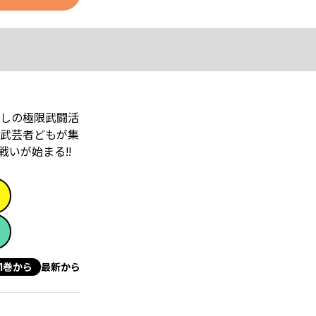
しの極限武闘活
き武芸者どもが集
いが始まる!!
1巻から
最新から