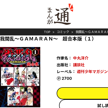
TOP
コミック
我間乱～ＧＡＭＡＲＡ
我間乱～ＧＡＭＡＲＡＮ～ 超合本版（１）
作家名：
中丸洋介
出版社：
講談社
レーベル：
週刊少年マガジン
ポイント
2700
試し