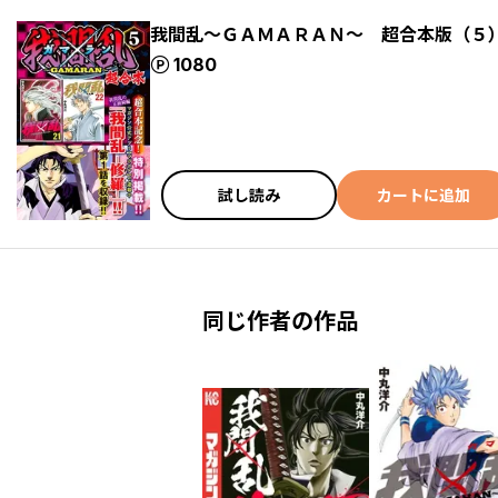
我間乱～ＧＡＭＡＲＡＮ～ 超合本版（５
ポイント
1080
試し読み
カートに追加
同じ作者の作品