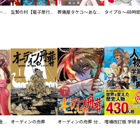
ヒステリック・ハーレム～搾られる男と堕ちる女～【電子単行本版】
生贄の村【電子単行本版】
葬儀屋タケコ～あなたの最期、叶えます【電子単行本版】
大正夜伽浪漫 －金曜日の花嫁—
オーディンの舟葬
オーディンの舟葬 分冊版