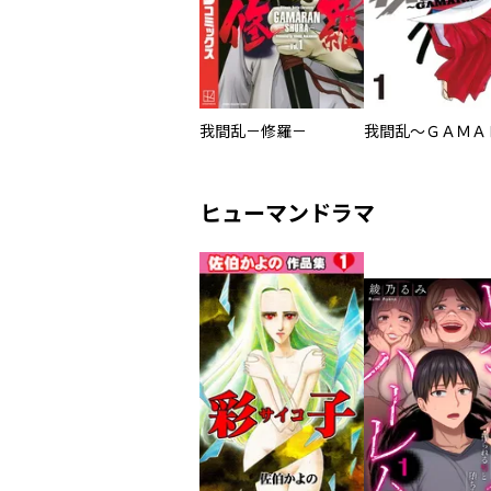
我間乱－修羅－
ヒューマンドラマ