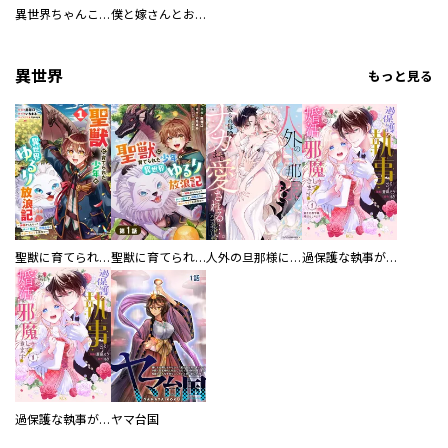
異世界ちゃんこ～横綱目前に召喚されたんだが～ 【連載版】
僕と嫁さんとお酒の関係
異世界
もっと見る
聖獣に育てられた少年の異世界ゆるり放浪記～神様からもらったチート魔法で、仲間たちとスローライフを満喫中～
聖獣に育てられた少年の異世界ゆるり放浪記～神様からもらったチート魔法で、仲間たちとスローライフを満喫中～【分冊版】
人外の旦那様に娶られ毎晩ナカまで愛される…。アンソロジー
過保護な執事が私の婚活を邪魔してきます！ 分冊版
過保護な執事が私の婚活を邪魔してきます！
ヤマ台国