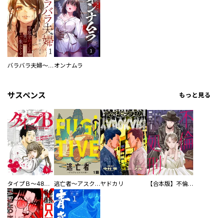
バラバラ夫婦～手足をなくした夫はまだ生きてる
オンナムラ
サスペンス
もっと見る
タイプＢ～48時間後、致死率100％～【単話】
逃亡者～アスクレピオスの杖～
ヤドカリ
【合本版】不倫処刑