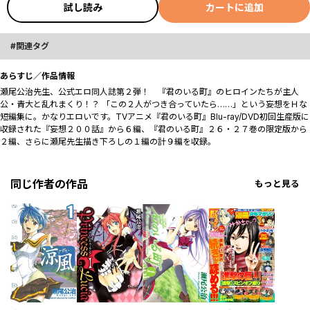
試し読み
カートに追加
関連タグ
あらすじ／作品情報
瀬尾公治先生、公式エロ同人誌第２弾！ 『君のいる町』のヒロインたちが主人
公・青大と乱れまくり！？ 「この２人がつき合っていたら……」という妄想をＨな
短編集に。かなりエロいです。TVアニメ『君のいる町』Blu-ray/DVD初回生産版に
収録された『妄想２００話』から６編、『君のいる町』２６・２７巻の限定版から
２編、さらに瀬尾先生描き下ろしの１編の計９編を収録。
同じ作者の作品
もっと見る