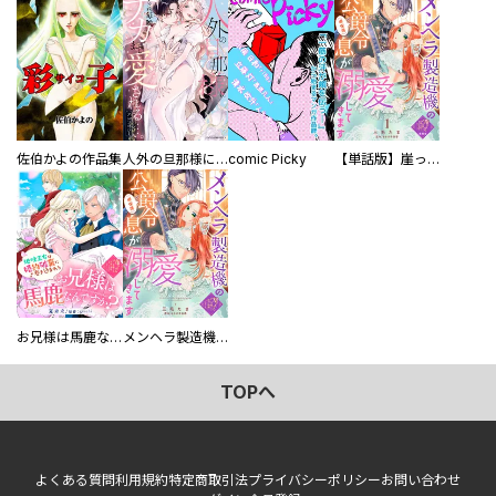
佐伯かよの作品集
人外の旦那様に娶られ毎晩ナカまで愛される…。アンソロジー
comic Picky
【単話版】崖っぷち令嬢ですが、意地と策略で幸せになります！シリーズ
お兄様は馬鹿なんですか？～地味王女は婚約破棄に巻き込まれる～
メンヘラ製造機の公爵令息（過保護）が溺愛してきます
TOPへ
よくある質問
利用規約
特定商取引法
プライバシーポリシー
お問い合わせ