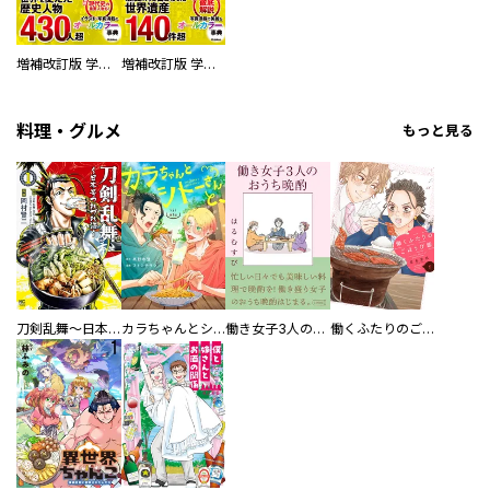
増補改訂版 学研まんが NEW世界の歴史 別巻 人物学習事典
増補改訂版 学研まんが NEW世界の歴史 別巻 世界遺産学習事典
料理・グルメ
もっと見る
刀剣乱舞～日本号つれづれ酒～
カラちゃんとシトーさんと、 【分冊版】
働き女子3人のおうち晩酌
働くふたりのごほうび飯