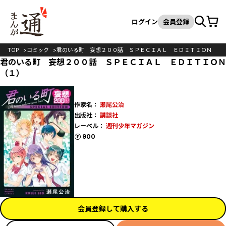
カート
検索
ログイン
会員登録
TOP
コミック
君のいる町 妄想２００話 ＳＰＥＣＩＡＬ ＥＤＩＴＩＯＮ
君のいる町 妄想２００話 ＳＰＥＣＩＡＬ ＥＤＩＴＩＯＮ
（１）
作家名：
瀬尾公治
出版社：
講談社
レーベル：
週刊少年マガジン
ポイント
900
会員登録して購入する