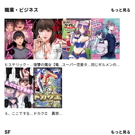
職業・ビジネス
もっと見る
ヒステリック・ハーレム～搾られる男と堕ちる女～【電子単行本版】
復讐の魔女【電子単行本版】
スーパー恋愛タイム！～現場でドＳな彼女は自宅でデレる～
同じギルメンの声が好き
え、ここでするの？ アイドルのファンが知らない日常
ドカクエ 異世界ドカコッククエスト
SF
もっと見る