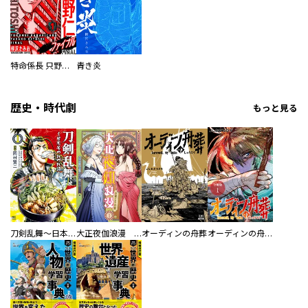
特命係長 只野仁ファイナル 愛蔵版
青き炎
歴史・時代劇
もっと見る
刀剣乱舞～日本号つれづれ酒～
大正夜伽浪漫 －金曜日の花嫁—
オーディンの舟葬
オーディンの舟葬 分冊版