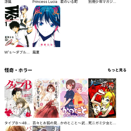
涼風
Princess Lucia
君のいる町
別冊少年マガジン
Ｗ’ｓ～ダブルス～
風夏
怪奇・ホラー
もっと見る
タイプＢ～48時間後、致死率100％～【単話】
百々とお狐の見習い巫女生活【単行本版】
かのとこと～武蔵花町怪話譚～ 【連載版】
死ニガミ少女とスマホ神