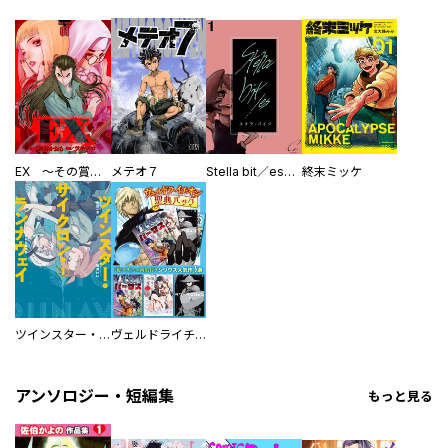
EX ～その賞金稼ぎは、世界の出口を探す～【単行本版】
メテオ７
Stella bit／es【単話版】
終末ミッケ
ツインスター・サイクロン・ランナウェイ
ヴェルドライチオシ聖典パック 『転スラ』ミニ画集付き シリウス人気作３選
アンソロジー・短編集
もっと見る