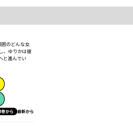
周囲のどんな女
し、ゆりかは彼
へと進んでい
1巻から
最新から