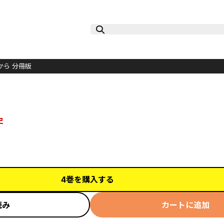
から 分冊版
史
4巻を購入する
読み
カートに追加