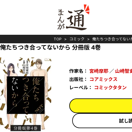
TOP
コミック
俺たちつき合ってない
俺たちつき合ってないから 分冊版 4巻
作家名：
宮崎摩耶
／
山崎智
出版社：
コアミックス
レーベル：
コミックタタン
試し