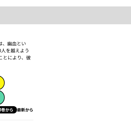
は、幽血とい
0人を越えよう
ことにより、彼
1巻から
最新から