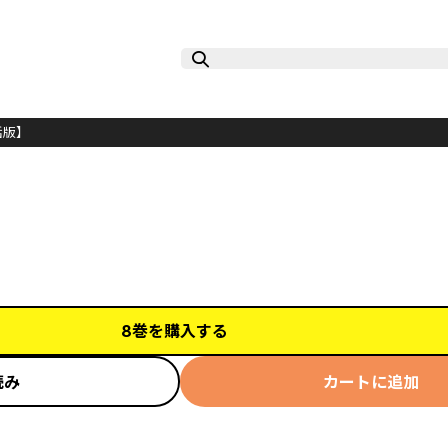
単話版】
8巻を購入する
読み
カートに追加