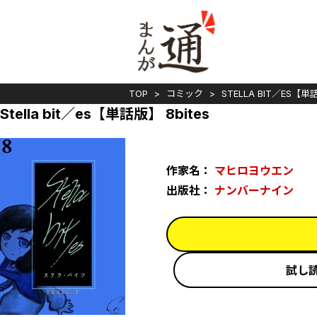
TOP
コミック
STELLA BIT／ES【
Stella bit／es【単話版】 8bites
作家名：
マヒロヨウエン
出版社：
ナンバーナイン
試し