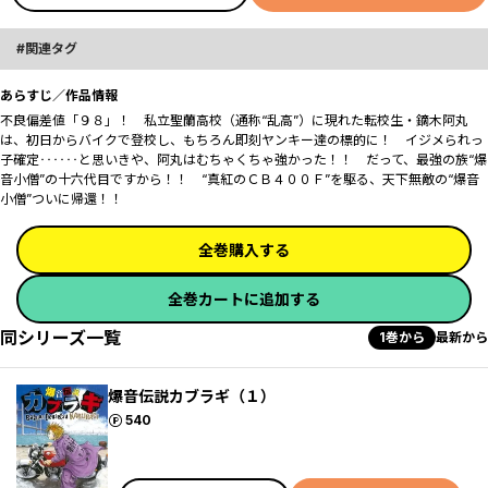
関連タグ
あらすじ／作品情報
不良偏差値「９８」！ 私立聖蘭高校（通称“乱高”）に現れた転校生・鏑木阿丸
は、初日からバイクで登校し、もちろん即刻ヤンキー達の標的に！ イジメられっ
子確定‥‥‥と思いきや、阿丸はむちゃくちゃ強かった！！ だって、最強の族“爆
音小僧”の十六代目ですから！！ “真紅のＣＢ４００Ｆ”を駆る、天下無敵の“爆音
小僧”ついに帰還！！
全巻購入する
全巻カートに追加する
同シリーズ一覧
1巻から
最新から
爆音伝説カブラギ（１）
ポイント
540