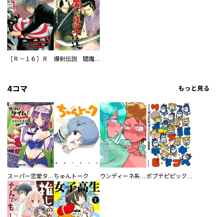
［Ｒ－１６］Ｒ
爆剣伝説 閻魔の息子達
4コマ
もっと見る
スーパー恋愛タイム！～現場でドＳな彼女は自宅でデレる～
ちゅんトーク
ウンディーネ系彼氏
ポプテピピック SEASON EIGHT