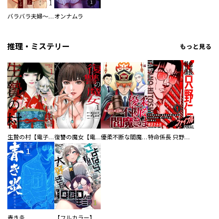
バラバラ夫婦～手足をなくした夫はまだ生きてる
オンナムラ
推理・ミステリー
もっと見る
生贄の村【電子単行本版】
復讐の魔女【電子単行本版】
優柔不断な閻魔さま
特命係長 只野仁ファイナル 愛蔵版
青き炎
【フルカラー】さよなら、私の大好きな１０００人のキミ。