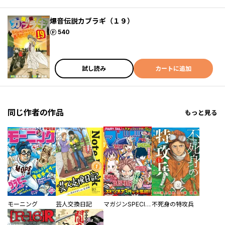
爆音伝説カブラギ（１９）
ポイント
540
試し読み
カートに追加
同じ作者の作品
もっと見る
モーニング
芸人交換日記
マガジンSPECIAL
不死身の特攻兵