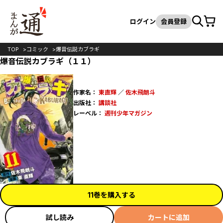
カート
検索
ログイン
会員登録
TOP
コミック
爆音伝説カブラギ
爆音伝説カブラギ（１１）
作家名：
東直輝
／
佐木飛朗斗
出版社：
講談社
レーベル：
週刊少年マガジン
11巻を購入する
試し読み
カートに追加