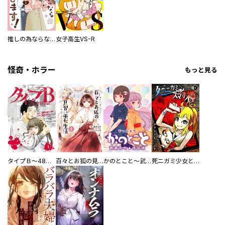
推しの為ならなんでもします！
女子高生VS-R
怪奇・ホラー
もっと見る
タイプＢ～48時間後、致死率100％～【単話】
百々とお狐の見習い巫女生活【単行本版】
かのとこと～武蔵花町怪話譚～ 【連載版】
死ニガミ少女とスマホ神