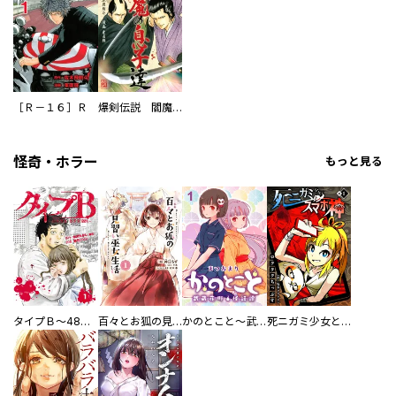
［Ｒ－１６］Ｒ
爆剣伝説 閻魔の息子達
怪奇・ホラー
もっと見る
タイプＢ～48時間後、致死率100％～【単話】
百々とお狐の見習い巫女生活【単行本版】
かのとこと～武蔵花町怪話譚～ 【連載版】
死ニガミ少女とスマホ神