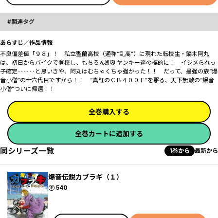
関連タグ
あらすじ／作品情報
不良偏差値「９８」！ 私立聖蘭高校（通称“乱高”）に現れた転校生・鏑木阿丸
は、初日からバイクで登校し、もちろん即刻ヤンキー達の標的に！ イジメられっ
子確定‥‥‥と思いきや、阿丸はむちゃくちゃ強かった！！ だって、最強の族“爆
音小僧”の十六代目ですから！！ “真紅のＣＢ４００Ｆ”を駆る、天下無敵の“爆音
小僧”ついに帰還！！
全巻購入する
全巻カートに追加する
同シリーズ一覧
1巻から
最新から
爆音伝説カブラギ（１）
ポイント
540