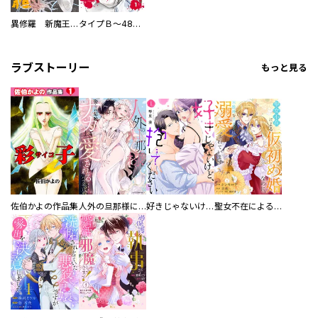
異修羅 新魔王戦争
タイプＢ～48時間後、致死率100％～【単話】
ラブストーリー
もっと見る
佐伯かよの作品集
人外の旦那様に娶られ毎晩ナカまで愛される…。アンソロジー
好きじゃないけど、抱いてください【電子単行本版／特典おまけ付き】
聖女不在による仮初め婚なのに、不器用な王太子に溺愛されています【電子単行本版／特典おまけ付き】