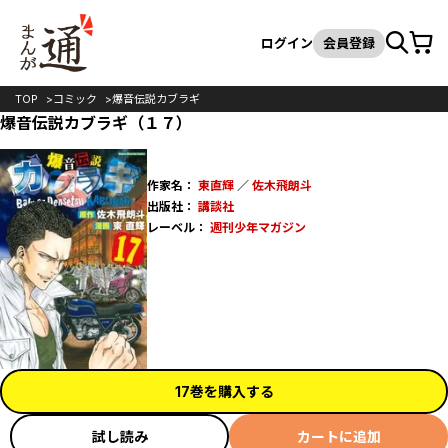
カート
検索
ログイン
会員登録
TOP
コミック
爆音伝説カブラギ
爆音伝説カブラギ（１７）
作家名：
東直輝
／
佐木飛朗斗
出版社：
講談社
レーベル：
週刊少年マガジン
17巻を購入する
試し読み
カートに追加