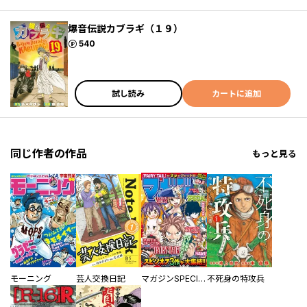
爆音伝説カブラギ（１９）
ポイント
540
試し読み
カートに追加
同じ作者の作品
もっと見る
モーニング
芸人交換日記
マガジンSPECIAL
不死身の特攻兵