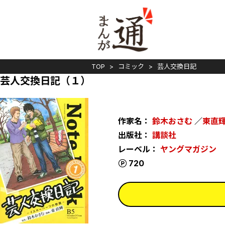
TOP
コミック
芸人交換日記
芸人交換日記（１）
作家名：
鈴木おさむ
／
東直
出版社：
講談社
レーベル：
ヤングマガジン
ポイント
720