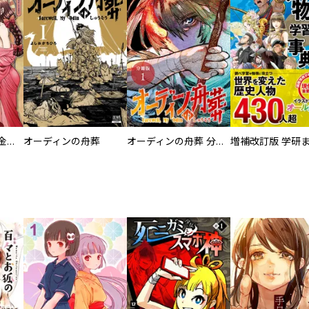
大正夜伽浪漫 －金曜日の花嫁—
オーディンの舟葬
オーディンの舟葬 分冊版