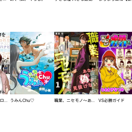
回胴創世記 パチスロを創った男達
うみんChu♡
職業、ニセモノ～あなたに偽は見抜けない【電子単行本版】
VS必勝ガイド