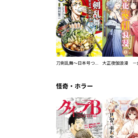
刀剣乱舞～日本号つれづれ酒～
怪奇・ホラー