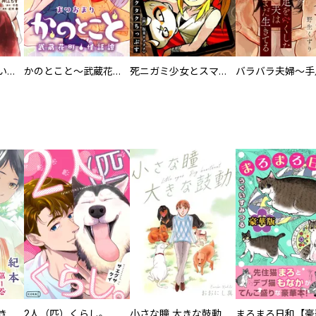
百々とお狐の見習い巫女生活【単行本版】
かのとこと～武蔵花町怪話譚～ 【連載版】
死ニガミ少女とスマホ神
化けねこ招き【描きおろし付合冊版】
2人（匹）くらし。
小さな瞳 大きな鼓動