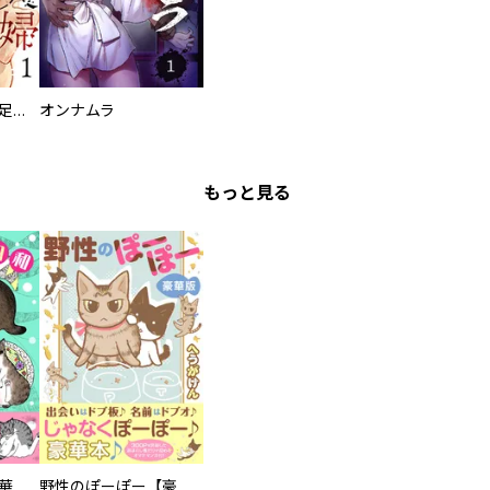
バラバラ夫婦～手足をなくした夫はまだ生きてる
オンナムラ
もっと見る
まろまろ日和【豪華版】
野性のぽーぽー【豪華版】