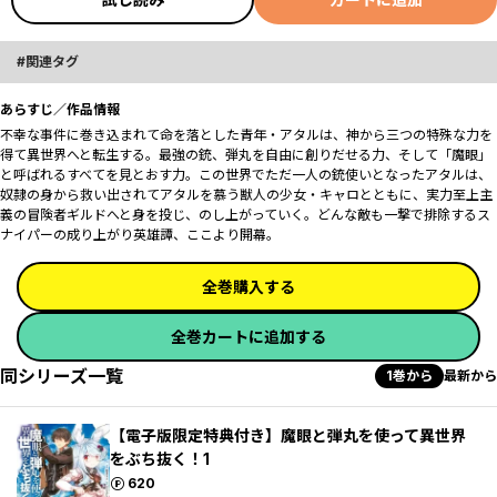
関連タグ
あらすじ／作品情報
不幸な事件に巻き込まれて命を落とした青年・アタルは、神から三つの特殊な力を
得て異世界へと転生する。最強の銃、弾丸を自由に創りだせる力、そして「魔眼」
と呼ばれるすべてを見とおす力。この世界でただ一人の銃使いとなったアタルは、
奴隷の身から救い出されてアタルを慕う獣人の少女・キャロとともに、実力至上主
義の冒険者ギルドへと身を投じ、のし上がっていく。どんな敵も一撃で排除するス
ナイパーの成り上がり英雄譚、ここより開幕。
全巻購入する
全巻カートに追加する
同シリーズ一覧
1巻から
最新から
【電子版限定特典付き】魔眼と弾丸を使って異世界
をぶち抜く！1
ポイント
620