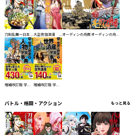
刀剣乱舞～日本号つれづれ酒～
大正夜伽浪漫 －金曜日の花嫁—
オーディンの舟葬
オーディンの舟葬 分冊版
増補改訂版 学研まんが NEW世界の歴史 別巻 人物学習事典
増補改訂版 学研まんが NEW世界の歴史 別巻 世界遺産学習事典
バトル・格闘・アクション
もっと見る