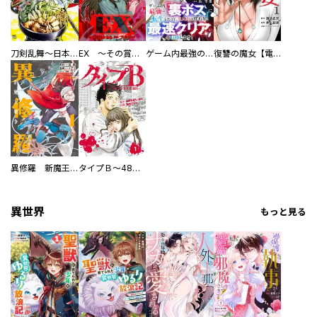
刀剣乱舞～日本号つれづれ酒～
EX ～その賞金稼ぎは、世界の出口を探す～【単行本版】
ゲーム内最強の『裏ボス』に転生したので、主人公の代わりに最速クリアを目指します！【電子単行本版】
復讐の魔女【電子単行本版】
異修羅 新魔王戦争
タイプＢ～48時間後、致死率100％～【単話】
異世界
もっと見る