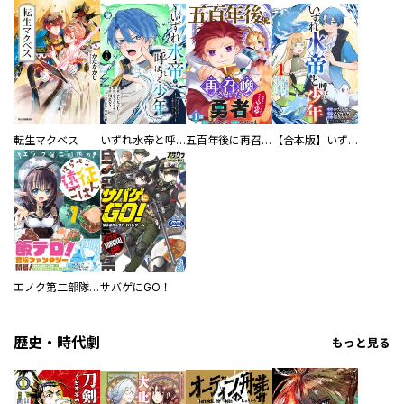
転生マクベス
いずれ水帝と呼ばれる少年 ～水魔法が最弱？ お前たちはまだ本当の水魔法を知らない！～
五百年後に再召喚された勇者 ～一度世界を救ったから今度は俺の好きにさせてくれ～
【合本版】いずれ水帝と呼ばれる少年 ～水魔法が最弱？ お前たちはまだ本当の水魔法を知らない！～
エノク第二部隊のはらぺこ遠征ごはん
サバゲにGO！
歴史・時代劇
もっと見る