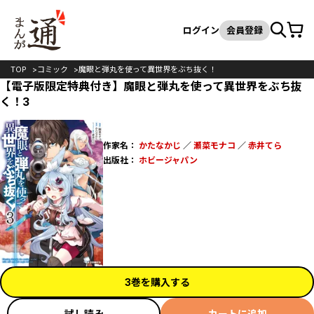
カート
検索
ログイン
会員登録
TOP
コミック
魔眼と弾丸を使って異世界をぶち抜く！
【電子版限定特典付き】魔眼と弾丸を使って異世界をぶち抜
く！3
作家名：
かたなかじ
／
瀬菜モナコ
／
赤井てら
出版社：
ホビージャパン
3巻を購入する
試し読み
カートに追加