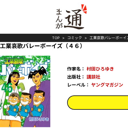
TOP
コミック
工業哀歌バレーボーイ
工業哀歌バレーボーイズ（４６）
作家名：
村田ひろゆき
出版社：
講談社
レーベル：
ヤングマガジン