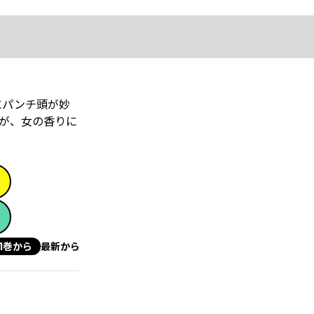
にパンチ頭が妙
が、女の香りに
1巻から
最新から