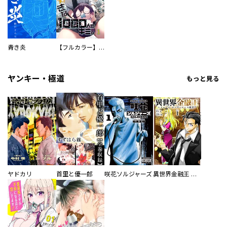
青き炎
【フルカラー】さよなら、私の大好きな１０００人のキミ。
ヤンキー・極道
もっと見る
ヤドカリ
首里と優一郎
咲花ソルジャーズ
異世界金融王 ～クローネ・ゴルディオンの覇道～