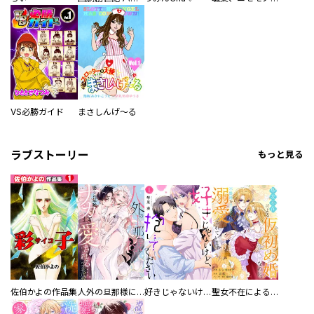
VS必勝ガイド
まさしんげ～る
ラブストーリー
もっと見る
佐伯かよの作品集
人外の旦那様に娶られ毎晩ナカまで愛される…。アンソロジー
好きじゃないけど、抱いてください【電子単行本版／特典おまけ付き】
聖女不在による仮初め婚なのに、不器用な王太子に溺愛されています【電子単行本版／特典おまけ付き】