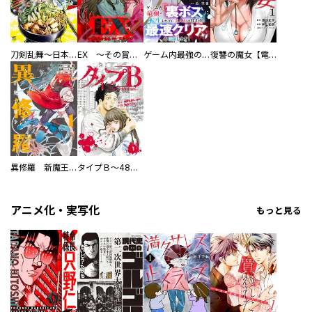
刀剣乱舞～日本号つれづれ酒～
EX ～その賞金稼ぎは、世界の出口を探す～【単行本版】
ゲーム内最強の『裏ボス』に転生したので、主人公の代わりに最速クリアを目指します！【電子単行本版】
復讐の魔女【電子単行本版】
異修羅 新魔王戦争
タイプＢ～48時間後、致死率100％～【単話】
アニメ化・実写化
もっと見る