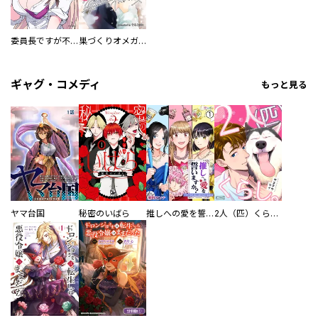
委員長ですが不良になるほど恋してます！
巣づくりオメガバース
ギャグ・コメディ
もっと見る
ヤマ台国
秘密のいばら
推しへの愛を誓いますか？～アラサー女子、推しは逃げぬが人生逃げる～
2人（匹）くらし。