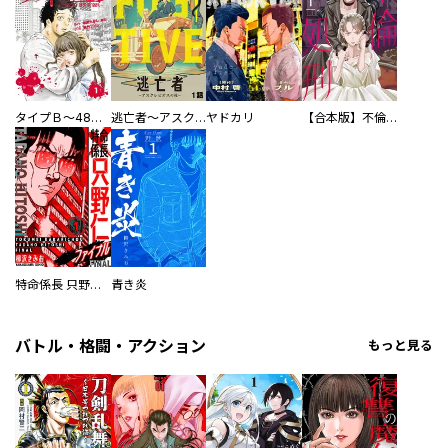
タイプＢ～48時間後、致死率100％～【単話】
逃亡者～アスクレピオスの杖～
ヤドカリ
【合本版】不倫処刑
特命係長 只野仁ファイナル 愛蔵版
青き炎
バトル・格闘・アクション
もっと見る