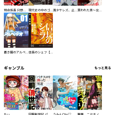
特命係長 只野仁ファイナル 愛蔵版
現代史の中のゴルゴ13
満タサレズ、止メラレズ
買われた男～女性限定快感セラピスト～【描き下ろしおまけ付き特装版】
蒼き鋼のアルペジオ
信長のシェフ【単話版】
ギャンブル
もっと見る
ちぃ
回胴創世記 パチスロを創った男達
うみんChu♡
職業、ニセモノ～あなたに偽は見抜けない【電子単行本版】