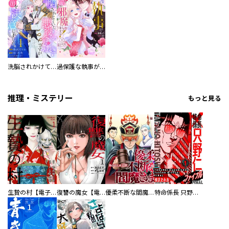
洗脳されかけていた悪役令嬢ですが家出を決意しました。【電子単行本版／特典おまけ付き】
過保護な執事が私の婚活を邪魔してきます！ 分冊版
推理・ミステリー
もっと見る
生贄の村【電子単行本版】
復讐の魔女【電子単行本版】
優柔不断な閻魔さま
特命係長 只野仁ファイナル 愛蔵版