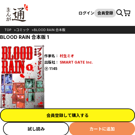
カート
検索
ログイン
会員登録
TOP
コミック
BLOOD RAIN 合本版
BLOOD RAIN 合本版 1
作家名：
村生ミオ
出版社：
SMART GATE Inc.
ポイント
1145
会員登録して購入する
試し読み
カートに追加