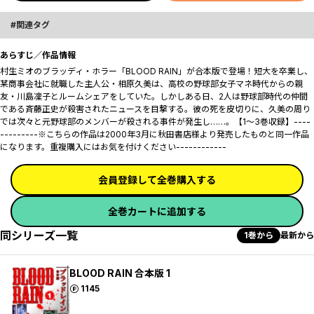
関連タグ
あらすじ／作品情報
村生ミオのブラッディ・ホラー「BLOOD RAIN」が合本版で登場！短大を卒業し、
某商事会社に就職した主人公・相原久美は、高校の野球部女子マネ時代からの親
友・川島凜子とルームシェアをしていた。しかしある日、2人は野球部時代の仲間
である斉藤正史が殺害されたニュースを目撃する。彼の死を皮切りに、久美の周り
では次々と元野球部のメンバーが殺される事件が発生し……。【1～3巻収録】----
---------※こちらの作品は2000年3月に秋田書店様より発売したものと同一作品
になります。重複購入にはお気を付けください------------
会員登録して全巻購入する
全巻カートに追加する
同シリーズ一覧
1巻から
最新から
BLOOD RAIN 合本版 1
ポイント
1145