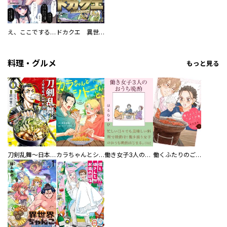
え、ここでするの？ アイドルのファンが知らない日常
ドカクエ 異世界ドカコッククエスト
料理・グルメ
もっと見る
刀剣乱舞～日本号つれづれ酒～
カラちゃんとシトーさんと、 【分冊版】
働き女子3人のおうち晩酌
働くふたりのごほうび飯