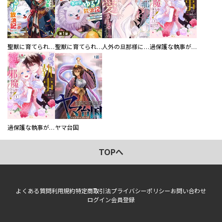
聖獣に育てられた少年の異世界ゆるり放浪記～神様からもらったチート魔法で、仲間たちとスローライフを満喫中～
聖獣に育てられた少年の異世界ゆるり放浪記～神様からもらったチート魔法で、仲間たちとスローライフを満喫中～【分冊版】
人外の旦那様に娶られ毎晩ナカまで愛される…。アンソロジー
過保護な執事が私の婚活を邪魔してきます！ 分冊版
過保護な執事が私の婚活を邪魔してきます！
ヤマ台国
TOPへ
よくある質問
利用規約
特定商取引法
プライバシーポリシー
お問い合わせ
ログイン
会員登録