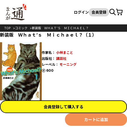
カート
検索
ログイン
会員登録
TOP
コミック
新装版 ＷＨＡＴ’Ｓ ＭＩＣＨＡＥＬ？
新装版 Ｗｈａｔ’ｓ Ｍｉｃｈａｅｌ？（１）
作家名：
小林まこと
出版社：
講談社
レーベル：
モーニング
ポイント
600
会員登録して購入する
カートに追加