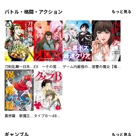
バトル・格闘・アクション
もっと見る
刀剣乱舞～日本号つれづれ酒～
EX ～その賞金稼ぎは、世界の出口を探す～【単行本版】
ゲーム内最強の『裏ボス』に転生したので、主人公の代わりに最速クリアを目指します！【電子単行本版】
復讐の魔女【電子単行本版】
異修羅 新魔王戦争
タイプＢ～48時間後、致死率100％～【単話】
ギャンブル
もっと見る