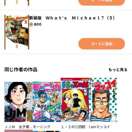
新装版 Ｗｈａｔ’ｓ Ｍｉｃｈａｅｌ？（５）
ポイント
600
カートに追加
同じ作者の作品
もっと見る
ＪＪＭ 女子柔道部物語 社会人編
モーニング
１・２の三四郎
I amマッコイ