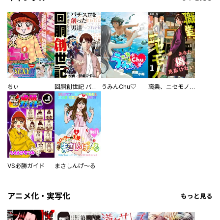
ちぃ
回胴創世記 パチスロを創った男達
うみんChu♡
職業、ニセモノ～あなたに偽は見抜けない【電子単行本版】
VS必勝ガイド
まさしんげ～る
アニメ化・実写化
もっと見る