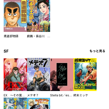
柔道部物語
劇画・長谷川 伸シリーズ 一本刀土俵入
SF
もっと見る
EX ～その賞金稼ぎは、世界の出口を探す～【単行本版】
メテオ７
Stella bit／es【単話版】
終末ミッケ