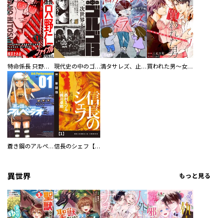
特命係長 只野仁ファイナル 愛蔵版
現代史の中のゴルゴ13
満タサレズ、止メラレズ
買われた男～女性限定快感セラピスト～【描き下ろしおまけ付き特装版】
蒼き鋼のアルペジオ
信長のシェフ【単話版】
異世界
もっと見る