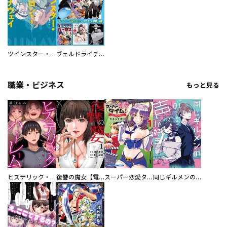
ツインスター・サイクロン・ランナウェイ
ヴェルドライチオシ聖典パック 『転スラ』ミニ画集付き シリウス人気作３選
職業・ビジネス
もっと見る
ヒステリック・ハーレム～搾られる男と堕ちる女～【電子単行本版】
復讐の魔女【電子単行本版】
スーパー恋愛タイム！～現場でドＳな彼女は自宅でデレる～
同じギルメンの声が好き