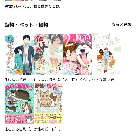
異世界ちゃんこ～横綱目前に召喚されたんだが～ 【連載版】
僕と嫁さんとお酒の関係
動物・ペット・植物
もっと見る
化けねこ招き
化けねこ招き【描きおろし付合冊版】
2人（匹）くらし。
小さな瞳 大きな鼓動
まろまろ日和【豪華版】
野性のぽーぽー【豪華版】