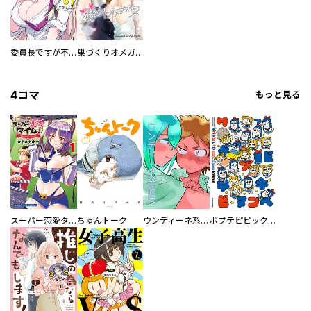
委員長ですが不良になるほど恋してます！
巣づくりオメガバース
4コマ
もっと見る
スーパー恋愛タイム！～現場でドＳな彼女は自宅でデレる～
ちゅんトーク
ウンディーネ系彼氏
ポプテピピック SEASON EIGHT