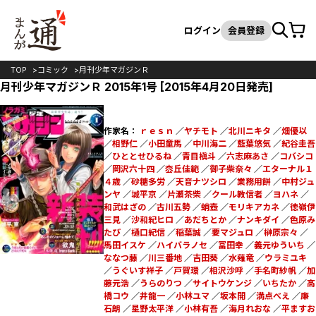
カート
検索
ログイン
会員登録
TOP
コミック
月刊少年マガジンＲ
月刊少年マガジンＲ 2015年1号 [2015年4月20日発売]
作家名：
ｒｅｓｎ
／
ヤチモト
／
北川ニキタ
／
畑優以
／
相野仁
／
小田童馬
／
中川海二
／
藍葉悠気
／
紀谷圭吾
／
ひととせひるね
／
青目槇斗
／
六志麻あさ
／
コバシコ
／
岡沢六十四
／
枩丘佳範
／
御子柴奈々
／
エターナル１
４歳
／
砂糖多労
／
天音ナツシロ
／
業務用餅
／
中村ジュ
ンヤ
／
城平京
／
片瀬茶柴
／
クール教信者
／
ヨハネ
／
和武はざの
／
古川五勢
／
蛸壺
／
モリキアカネ
／
徳嶺伊
三見
／
沙和紀ヒロ
／
あだちとか
／
ナンキダイ
／
色原み
たび
／
樋口紀信
／
稲葉誠
／
要マジュロ
／
榊原宗々
／
馬田イスケ
／
ハイバラノセ
／
冨田幸
／
義元ゆういち
／
ななつ藤
／
川三番地
／
吉田葵
／
水薙竜
／
ウラミユキ
／
うぐいす祥子
／
戸賀環
／
相沢沙呼
／
手名町紗帆
／
加
藤元浩
／
うらのりつ
／
サイトウケンジ
／
いちたか
／
高
橋コウ
／
井龍一
／
小林ユマ
／
坂本開
／
満点べえ
／
廉
石朗
／
星野太平洋
／
小林有吾
／
海月れおな
／
平ますお