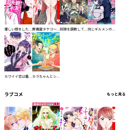
優しい顔をした親友は、夫と不倫して私の家に入り込んできた。
葬儀屋タケコ～あなたの最期、叶えます【電子単行本版】
奴隷を調教してハーレム作る
同じギルメンの声が好き
カワイイ恋は着飾らない
カラちゃんとシトーさんと、 【分冊版】
ラブコメ
もっと見る