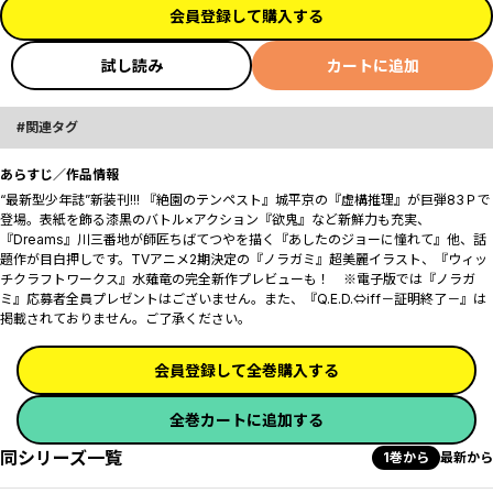
会員登録して購入する
試し読み
カートに追加
関連タグ
あらすじ／作品情報
“最新型少年誌”新装刊!!! 『絶園のテンペスト』城平京の『虚構推理』が巨弾83Ｐで
登場。表紙を飾る漆黒のバトル×アクション『欲鬼』など新鮮力も充実、
『Dreams』川三番地が師匠ちばてつやを描く『あしたのジョーに憧れて』他、話
題作が目白押しです。TVアニメ2期決定の『ノラガミ』超美麗イラスト、『ウィッ
チクラフトワークス』水薙竜の完全新作プレビューも！ ※電子版では『ノラガ
ミ』応募者全員プレゼントはございません。また、『Q.E.D.⇔iff－証明終了－』は
掲載されておりません。ご了承ください。
会員登録して全巻購入する
全巻カートに追加する
同シリーズ一覧
1巻から
最新から