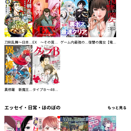
刀剣乱舞～日本号つれづれ酒～
EX ～その賞金稼ぎは、世界の出口を探す～【単行本版】
ゲーム内最強の『裏ボス』に転生したので、主人公の代わりに最速クリアを目指します！【電子単行本版】
復讐の魔女【電子単行本版】
異修羅 新魔王戦争
タイプＢ～48時間後、致死率100％～【単話】
エッセイ・日常・ほのぼの
もっと見る