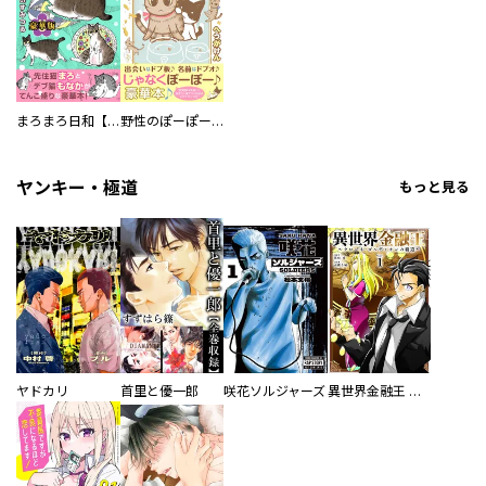
まろまろ日和【豪華版】
野性のぽーぽー【豪華版】
ヤンキー・極道
もっと見る
ヤドカリ
首里と優一郎
咲花ソルジャーズ
異世界金融王 ～クローネ・ゴルディオンの覇道～