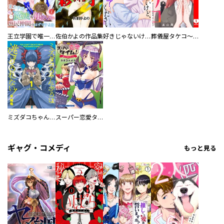
王立学園で唯一魔法が使えない庶民仲間のはずですよね～実は王子様で私を溺愛しているなんて告白はやめてください～
佐伯かよの作品集
好きじゃないけど、抱いてください【電子単行本版／特典おまけ付き】
葬儀屋タケコ～あなたの最期、叶えます【電子単行本版】
ミズダコちゃんからは逃げられない！
スーパー恋愛タイム！～現場でドＳな彼女は自宅でデレる～
ギャグ・コメディ
もっと見る