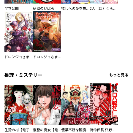
ヤマ台国
秘密のいばら
推しへの愛を誓いますか？～アラサー女子、推しは逃げぬが人生逃げる～
2人（匹）くらし。
ドロンジョさまは転生しても悪役令嬢のままだった
ドロンジョさまは転生しても悪役令嬢のままだった【分冊版】
推理・ミステリー
もっと見る
生贄の村【電子単行本版】
復讐の魔女【電子単行本版】
優柔不断な閻魔さま
特命係長 只野仁ファイナル 愛蔵版