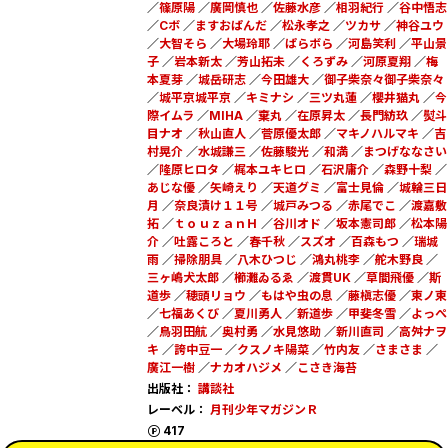
／
篠原陽
／
廣岡慎也
／
佐藤水彦
／
相羽紀行
／
谷中悟志
／
Cボ
／
ますおぱんだ
／
松永孝之
／
ツカサ
／
神谷ユウ
／
大智そら
／
大場玲耶
／
ぱらボら
／
河島笑利
／
平山景
子
／
岩本新太
／
芳山拓未
／
くろずみ
／
河原夏翔
／
梅
本夏芽
／
城岳研志
／
今田雄大
／
御子柴奈々御子柴奈々
／
城平京城平京
／
キミナシ
／
三ツ丸蓮
／
櫻井猫丸
／
今
際イムラ
／
MIHA
／
棄丸
／
在原昇太
／
長門紡玖
／
熨斗
目ナオ
／
秋山直人
／
菅原優太郎
／
マキノハルマキ
／
吉
村晃介
／
水城謙三
／
佐藤駿光
／
和満
／
まつげななさい
／
隆原ヒロタ
／
梶本ユキヒロ
／
石沢庸介
／
森野十梨
／
あじな優
／
矢崎えり
／
天道グミ
／
富士見倫
／
城輪三日
月
／
奈良漬け１１号
／
城戸みつる
／
赤尾でこ
／
渡嘉敷
拓
／
ｔｏｕｚａｎＨ
／
谷川オド
／
坂本憲司郎
／
松本陽
介
／
吐露ころと
／
春千秋
／
スズオ
／
百森もつ
／
瑞城
雨
／
掃除朋具
／
八木ひつじ
／
鴻丸桃李
／
舵木野良
／
三ヶ嶋犬太郎
／
櫛灘ゐるゑ
／
渡貫UK
／
草間飛優
／
斯
道歩
／
穂頭リョウ
／
もはや虫の息
／
藤槇志優
／
東ノ東
／
七福あくび
／
夏川勇人
／
新道歩
／
甲斐冬雪
／
よっぺ
／
鳥羽田航
／
奥村勇
／
水見悠助
／
新川直司
／
高舛ナヲ
キ
／
誇中豆一
／
クスノキ陽菜
／
竹内友
／
さまさま
／
廣江一樹
／
ナカオハジメ
／
こさき海苔
出版社：
講談社
レーベル：
月刊少年マガジンＲ
ポイント
417