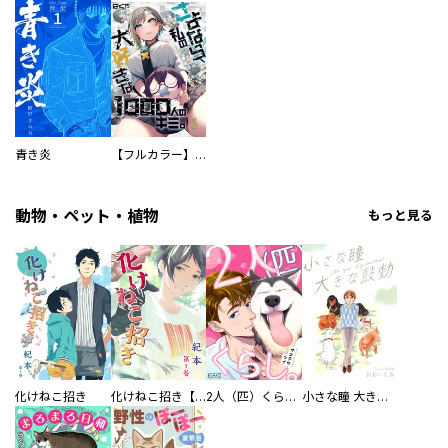
青き炎
【フルカラー】さよなら、私の大好きな１０００人のキミ。
動物・ペット・植物
もっと見る
化けねこ招き
化けねこ招き【描きおろし付合冊版】
2人（匹）くらし。
小さな瞳 大きな鼓動