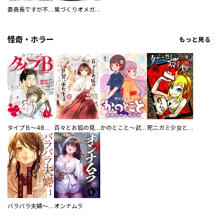
委員長ですが不良になるほど恋してます！
巣づくりオメガバース
怪奇・ホラー
もっと見る
タイプＢ～48時間後、致死率100％～【単話】
百々とお狐の見習い巫女生活【単行本版】
かのとこと～武蔵花町怪話譚～ 【連載版】
死ニガミ少女とスマホ神
バラバラ夫婦～手足をなくした夫はまだ生きてる
オンナムラ