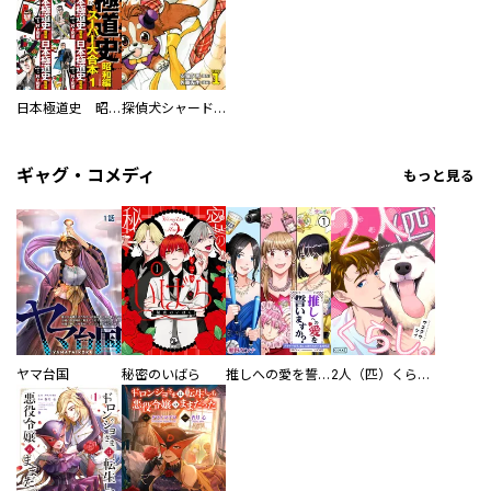
日本極道史 昭和編 スーパー大合本
探偵犬シャードック（新装版）
ギャグ・コメディ
もっと見る
ヤマ台国
秘密のいばら
推しへの愛を誓いますか？～アラサー女子、推しは逃げぬが人生逃げる～
2人（匹）くらし。