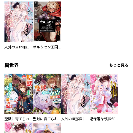
人外の旦那様に娶られ毎晩ナカまで愛される…。アンソロジー
オルクセン王国史
異世界
もっと見る
聖獣に育てられた少年の異世界ゆるり放浪記～神様からもらったチート魔法で、仲間たちとスローライフを満喫中～
聖獣に育てられた少年の異世界ゆるり放浪記～神様からもらったチート魔法で、仲間たちとスローライフを満喫中～【分冊版】
人外の旦那様に娶られ毎晩ナカまで愛される…。アンソロジー
過保護な執事が私の婚活を邪魔してきます！ 分冊版