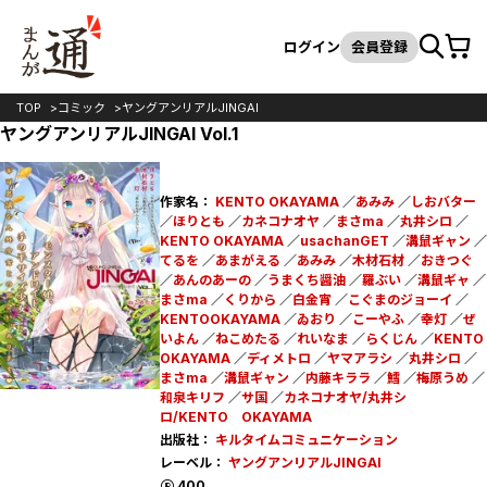
カート
検索
ログイン
会員登録
TOP
コミック
ヤングアンリアルJINGAI
ヤングアンリアルJINGAI Vol.1
作家名：
KENTO OKAYAMA
／
あみみ
／
しおバター
／
ほりとも
／
カネコナオヤ
／
まさma
／
丸井シロ
／
KENTO OKAYAMA
／
usachanGET
／
溝鼠ギャン
／
てるを
／
あまがえる
／
あみみ
／
木材石材
／
おきつぐ
／
あんのあーの
／
うまくち醤油
／
羅ぶい
／
溝鼠ギャ
／
まさma
／
くりから
／
白金宵
／
こぐまのジョーイ
／
KENTOOKAYAMA
／
ゐおり
／
こーやふ
／
幸灯
／
ぜ
いよん
／
ねこめたる
／
れいなま
／
らくじん
／
KENTO
OKAYAMA
／
ディメトロ
／
ヤマアラシ
／
丸井シロ
／
まさma
／
溝鼠ギャン
／
内藤キララ
／
鱈
／
梅原うめ
／
和泉キリフ
／
サ国
／
カネコナオヤ/丸井シ
ロ/KENTO OKAYAMA
出版社：
キルタイムコミュニケーション
レーベル：
ヤングアンリアルJINGAI
ポイント
400