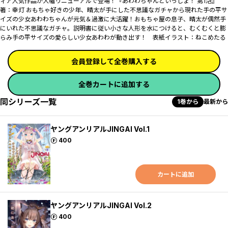
ィア人気作品が大幅リニューアルで登場！『あわわちゃんといっしょ！ 第1泡』
著：幸灯 おもちゃ好きの少年、晴太が手にした不思議なガチャから現れた手の平サ
イズの少女あわわちゃんが元気＆過激に大活躍！おもちゃ屋の息子、晴太が偶然手
にいれた不思議なガチャ。説明書に従い小さな人形を水につけると、むくむくと膨
らみ手の平サイズの愛らしい少女あわわが動き出す！ 表紙イラスト：ねこめたる
会員登録して全巻購入する
全巻カートに追加する
同シリーズ一覧
1巻から
最新から
ヤングアンリアルJINGAI Vol.1
ポイント
400
カートに追加
ヤングアンリアルJINGAI Vol.2
ポイント
400