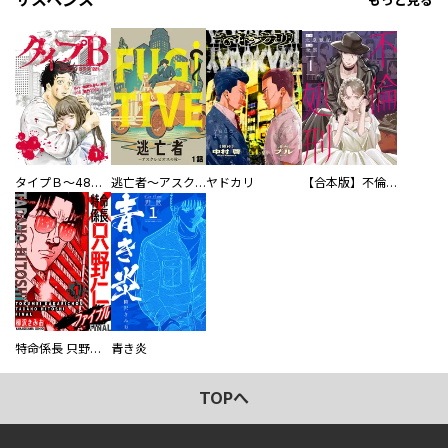
サスペンス
もっと見る
タイプＢ～48時間後、致死率100％～【単話】
逃亡者～アスクレピオスの杖～
ヤドカリ
【合本版】不倫処刑
特命係長 只野仁ファイナル 愛蔵版
青き炎
TOPへ