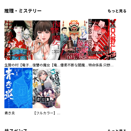
推理・ミステリー
もっと見る
生贄の村【電子単行本版】
復讐の魔女【電子単行本版】
優柔不断な閻魔さま
特命係長 只野仁ファイナル 愛蔵版
青き炎
【フルカラー】さよなら、私の大好きな１０００人のキミ。