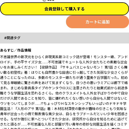
会員登録して購入する
カートに追加
関連タグ
あらすじ／作品情報
不思議世界の新次元をひらく非現実系新コミック誌が登場！モンスター娘、アンド
ロイド、手の平サイズ少女……不可思議でキュートな人外少女たちとの素敵な出会
いをお楽しみください！【収録作品】『サキュバスじゃないモン！ 第1話 さくら舞
い散る初登校』著：ほりとも自然豊かな田舎に引っ越してきた気弱な少女さくらが
通うことになったのは、多数のモンスター娘たちが通う里美ケ丘学園だった。初め
て見る単眼娘に驚きの声をあげて気まずくなり、目つきの悪いラミアには廊下で絡
まれ、まじめな委員長タイプのケンタウロスに注意されたりと始業式前から前途多
難そうな学園生活を恐れるさくら。他のクラスメイトも人外女子ばかりの中で自分
だけが人間であることを知り、皆に嫌われたくない想いから自分も人間ではないと
ウソをついてしまうが……!?ちょっぴりＨなスキンシップもいっぱいのドキドキ学
園生活！『人形のアサ 第1話』著：木材石材深夜の散歩が趣味の引きこもり気味な
青年が出会った小柄で無表情な美少女は、自らをラブドールだといい少年を困惑さ
せる。なぜか強引に家へとついてきた少女は、研究所から自分を知るために逃げて
きたと語るが……不可思議な人形と部屋が汚い青年の奇妙な同居生活を描くコミテ