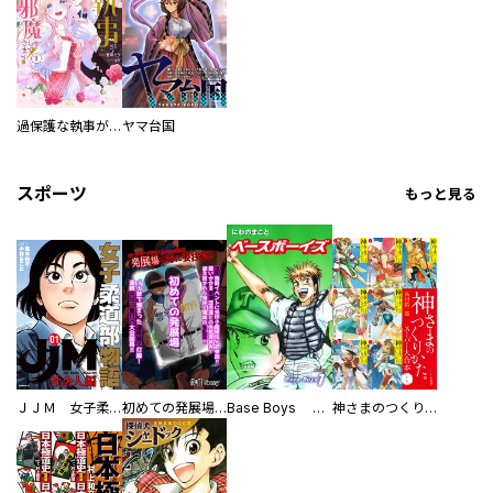
過保護な執事が私の婚活を邪魔してきます！
ヤマ台国
スポーツ
もっと見る
ＪＪＭ 女子柔道部物語 社会人編
初めての発展場 【白抜き修正版】
Base Boys 新装版
神さまのつくりかた。スーパー大合本