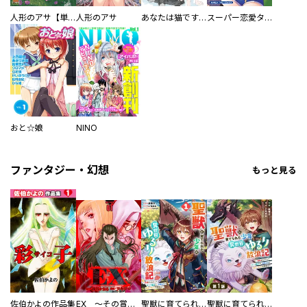
人形のアサ【単話】
人形のアサ
あなたは猫ですか
スーパー恋愛タイム！～現場でドＳな彼女は自宅でデレる～
おと☆娘
NINO
ファンタジー・幻想
もっと見る
佐伯かよの作品集
EX ～その賞金稼ぎは、世界の出口を探す～【単行本版】
聖獣に育てられた少年の異世界ゆるり放浪記～神様からもらったチート魔法で、仲間たちとスローライフを満喫中～
聖獣に育てられた少年の異世界ゆるり放浪記～神様からもらったチート魔法で、仲間たちとスローライフを満喫中～【分冊版】