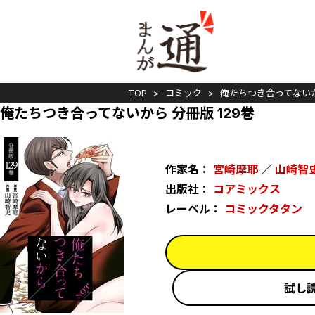
TOP
コミック
俺たちつき合ってない
俺たちつき合ってないから 分冊版 129巻
作家名：
宮崎摩耶
／
山崎智
出版社：
コアミックス
レーベル：
コミックタタン
試し