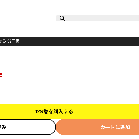
から 分冊版
史
129巻を購入する
読み
カートに追加