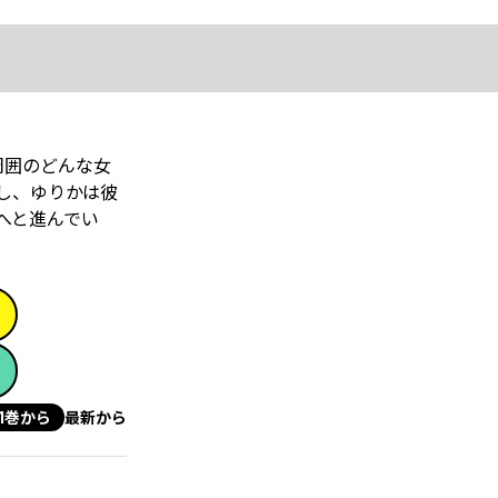
周囲のどんな女
し、ゆりかは彼
へと進んでい
1巻から
最新から